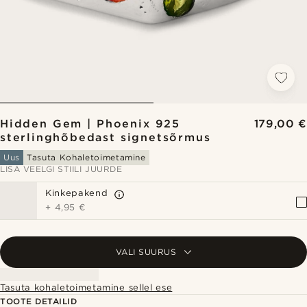
Hidden Gem | Phoenix 925
179,00 €
sterlinghõbedast signetsõrmus
Uus
Tasuta Kohaletoimetamine
LISA VEELGI STIILI JUURDE
Kinkepakend
+
4,95 €
VALI SUURUS
Tasuta kohaletoimetamine sellel ese
TOOTE DETAILID