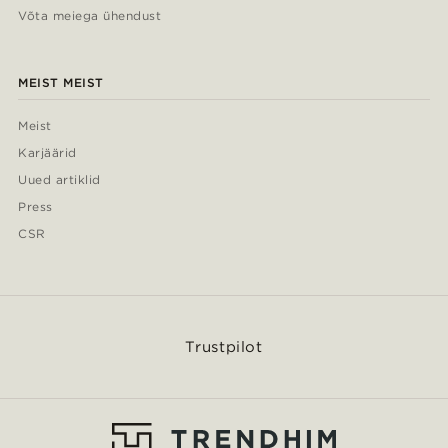
Võta meiega ühendust
MEIST MEIST
Meist
Karjäärid
Uued artiklid
Press
CSR
Trustpilot