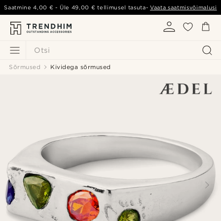
Saatmine
4,00 €
- Üle
49,00 €
tellimusel tasuta-
Vaata saatmisvõimalusi
Otsi
Sõrmused
Kividega sõrmused