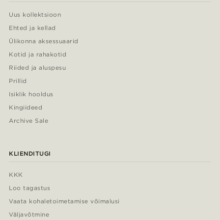
Uus kollektsioon
Ehted ja kellad
Ülikonna aksessuaarid
Kotid ja rahakotid
Riided ja aluspesu
Prillid
Isiklik hooldus
Kingiideed
Archive Sale
KLIENDITUGI
KKK
Loo tagastus
Vaata kohaletoimetamise võimalusi
Väljavõtmine