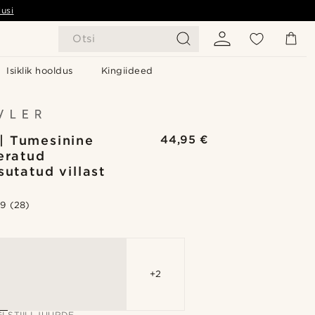
usi
Otsi
Isiklik hooldus
Kingiideed
| Tumesinine
44,95 €
eratud
sutatud villast
.9
(28)
+2
I STIILI JUURDE