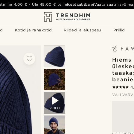
atmine
4,00 €
- Üle
49,00 €
tellimusel tasuta
Kontakt & abi
-
Vaata saatmisvõimal
id
Kotid ja rahakotid
Riided ja aluspesu
Prillid
Hiems 
üleske
taaska
beanie
4
VALI VÄRV
VIDEO
LISA VEELG