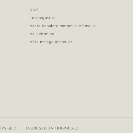
KKK
Loo tagastus
Vaata kohaletoimetamise võimalusi
Väljavõtmine
Võta meiega ühendust
PSISEID
TEENUSED JA TINGIMUSED