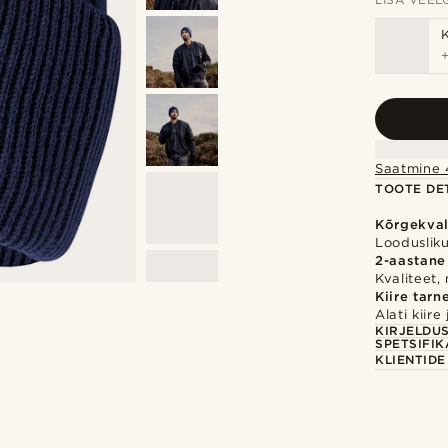
Saatmine 
TOOTE DET
Kõrgekvali
Loodusliku
2-aastane
Kvaliteet,
Kiire tarn
Alati kiir
KIRJELDU
SPETSIFIK
KLIENTID