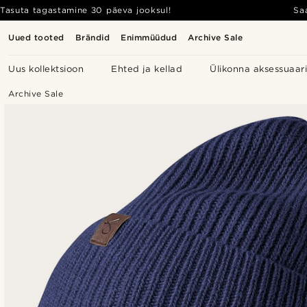
Tasuta tagastamine 30 päeva jooksul!
Sa
Uued tooted
Brändid
Enimmüüdud
Archive Sale
Uus kollektsioon
Ehted ja kellad
Ülikonna aksessuaar
Archive Sale