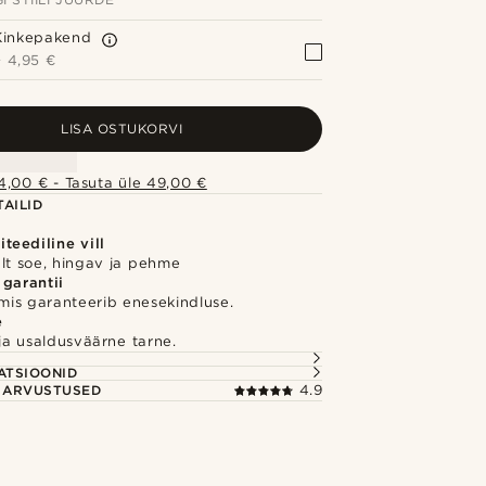
Kinkepakend
+
4,95 €
LISA OSTUKORVI
4,00 € - Tasuta üle 49,00 €
AILID
teediline vill
lt soe, hingav ja pehme
 garantii
 mis garanteerib enesekindluse.
e
e ja usaldusväärne tarne.
S
ATSIOONID
E ARVUSTUSED
4.9