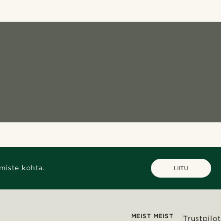
miste kohta.
LIITU
MEIST MEIST
Trustpilot