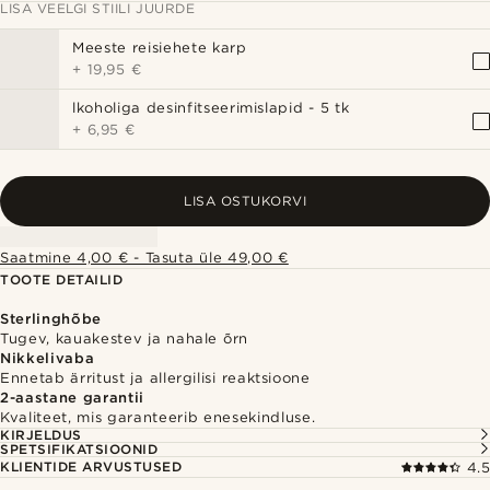
LISA VEELGI STIILI JUURDE
Meeste reisiehete karp
+
19,95 €
lkoholiga desinfitseerimislapid - 5 tk
+
6,95 €
LISA OSTUKORVI
Saatmine 4,00 € - Tasuta üle 49,00 €
TOOTE DETAILID
Sterlinghõbe
Tugev, kauakestev ja nahale õrn
Nikkelivaba
Ennetab ärritust ja allergilisi reaktsioone
2-aastane garantii
Kvaliteet, mis garanteerib enesekindluse.
KIRJELDUS
SPETSIFIKATSIOONID
KLIENTIDE ARVUSTUSED
4.5