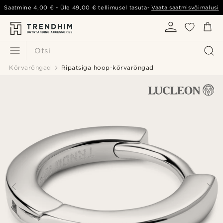
Saatmine
4,00 €
- Üle
49,00 €
tellimusel tasuta-
Vaata saatmisvõimalusi
Otsi
Kõrvarõngad
Ripatsiga hoop-kõrvarõngad