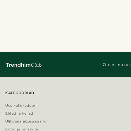
Fawler
(2)
Ole esimene,
KATEGOORIAD
Uus kollektsioon
Ehted ja kellad
Ülikonna aksessuaarid
Kotid ja rahakotid