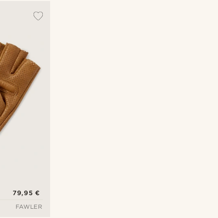
Populaarsed
Uusim
Madala hind
Kõrgeim hind
79,95 €
FAWLER