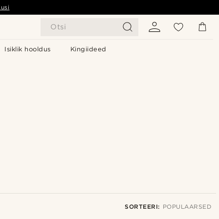
usi
Otsi
Isiklik hooldus
Kingiideed
SORTEERI:
POPULAARSED