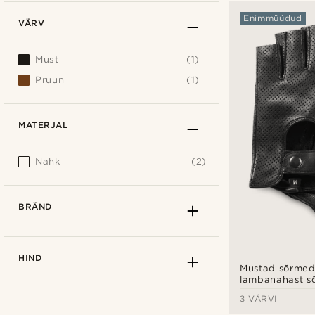
Enimmüüdud
VÄRV
Must
(1)
Pruun
(1)
MATERJAL
Nahk
(2)
BRÄND
HIND
Mustad sõrmed
lambanahast s
3 VÄRVI