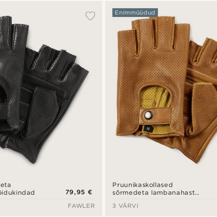
Enimmüüdud
eta
Pruunikaskollased
79,95 €
õidukindad
sõrmedeta lambanahast
sõidukindad
FAWLER
3 VÄRVI