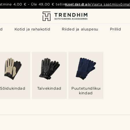
atmine
4,00 €
- Üle
49,00 €
tellimusel tasuta
Kontakt & abi
-
Vaata saatmisvõimal
id
Kotid ja rahakotid
Riided ja aluspesu
Prillid
Sõidukindad
Talvekindad
Puutetundlikud
kindad