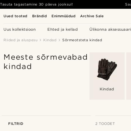
Tasuta tagastamine 30 päeva jooksul!
Sa
Uued tooted
Brändid
Enimmüüdud
Archive Sale
Uus kollektsioon
Ehted ja kellad
Ülikonna aksessuaar
Riided ja aluspesu
Kindad
Sõrmeotsteta kindad
Meeste sõrmevabad
kindad
Kindad
FILTRID
2 TOODET