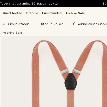
Tasuta tagastamine 30 päeva jooksul!
Sa
Uued tooted
Brändid
Enimmüüdud
Archive Sale
Uus kollektsioon
Ehted ja kellad
Ülikonna aksessuaar
Archive Sale