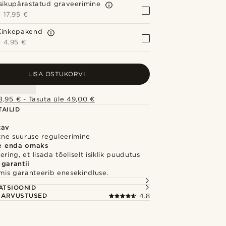
Isikupärastatud graveerimine
+
17,95 €
Kinkepakend
+
4,95 €
LISA OSTUKORVI
,95 € - Tasuta üle 49,00 €
AILID
tav
ihtne suuruse reguleerimine
e enda omaks
ring, et lisada tõeliselt isiklik puudutus
 garantii
 mis garanteerib enesekindluse.
S
ATSIOONID
E ARVUSTUSED
4.8