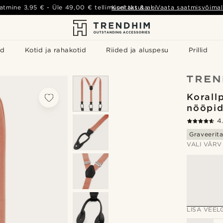
atmine
3,95 €
- Üle
49,00 €
tellimusel tasuta
Kontakt & abi
-
Vaata saatmisvõimal
id
Kotid ja rahakotid
Riided ja aluspesu
Prillid
Korall
nööpid
4
Graveerit
VALI VÄRV
LISA VEELG