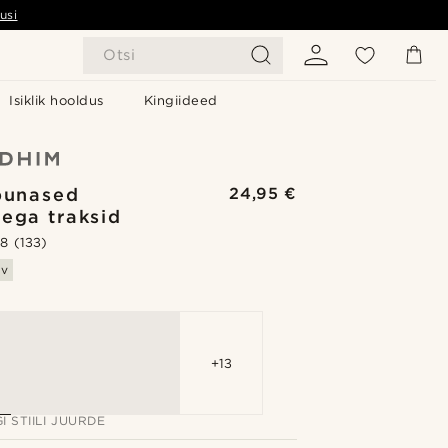
usi
Otsi
Isiklik hooldus
Kingiideed
punased
24,95 €
ega traksid
.8
(133)
av
+13
I STIILI JUURDE