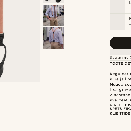
Saatmine 3
TOOTE DET
Reguleeri
Kiire ja l
Muuda se
Lisa gravee
2-aastane
Kvaliteet,
KIRJELDU
SPETSIFIK
KLIENTID