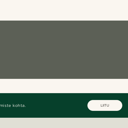
miste kohta.
LIITU