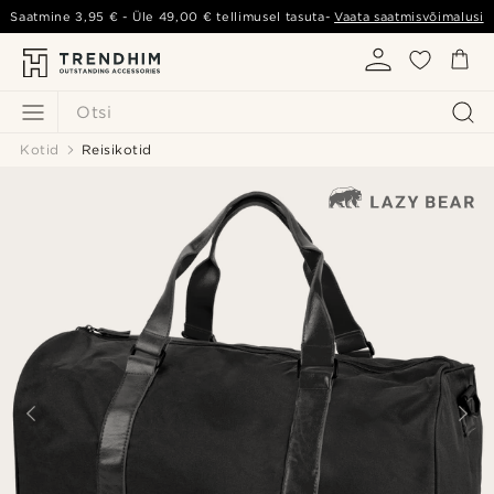
Saatmine
3,95 €
- Üle
49,00 €
tellimusel tasuta-
Vaata saatmisvõimalusi
Otsi
Kotid
Reisikotid