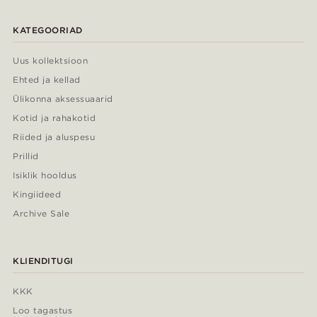
KATEGOORIAD
Uus kollektsioon
Ehted ja kellad
Ülikonna aksessuaarid
Kotid ja rahakotid
Riided ja aluspesu
Prillid
Isiklik hooldus
Kingiideed
Archive Sale
KLIENDITUGI
KKK
Loo tagastus