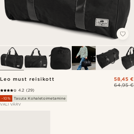
Leo must reisikott
58,45 €
64,95 €
4.2
(29)
-10%
Tasuta Kohaletoimetamine
VALI VÄRV