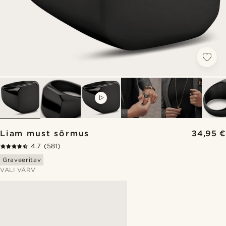
VIDEO
Liam must sõrmus
34,95 €
4.7
(581)
Graveeritav
VALI VÄRV