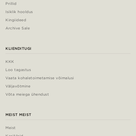
Prillid
Isiklik hooldus
Kingiideed
Archive Sale
KLIENDITUGI
KKK
Loo tagastus
Vaata kohaletoimetamise võimalusi
Väljavõtmine
Võta meiega ühendust
MEIST MEIST
Meist
Karjäärid