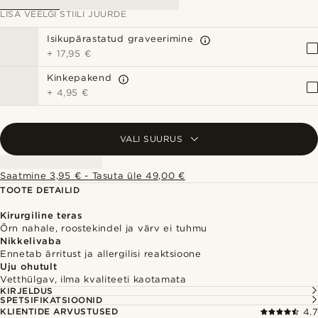
LISA VEELGI STIILI JUURDE
Isikupärastatud graveerimine
+
17,95 €
Kinkepakend
+
4,95 €
VALI SUURUS
Saatmine 3,95 € - Tasuta üle 49,00 €
TOOTE DETAILID
Kirurgiline teras
Õrn nahale, roostekindel ja värv ei tuhmu
Nikkelivaba
Ennetab ärritust ja allergilisi reaktsioone
Uju ohutult
Vetthülgav, ilma kvaliteeti kaotamata
KIRJELDUS
SPETSIFIKATSIOONID
KLIENTIDE ARVUSTUSED
4.7