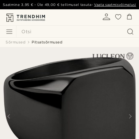
Saatmine
3,95 €
- Üle
49,00 €
tellimusel tasuta-
Vaata saatmisvõimalusi
Otsi
Sõrmused
Pitsatsõrmused