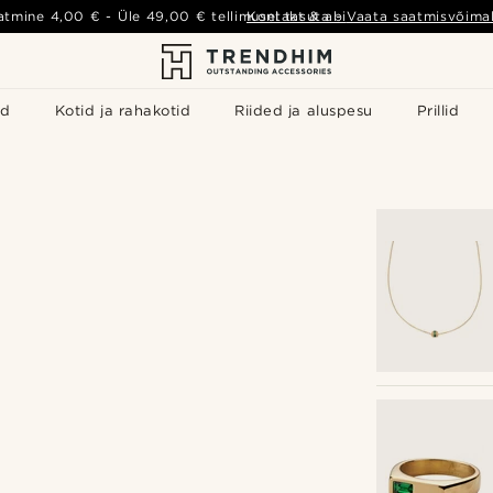
atmine
4,00 €
- Üle
49,00 €
tellimusel tasuta
Kontakt & abi
-
Vaata saatmisvõimal
id
Kotid ja rahakotid
Riided ja aluspesu
Prillid