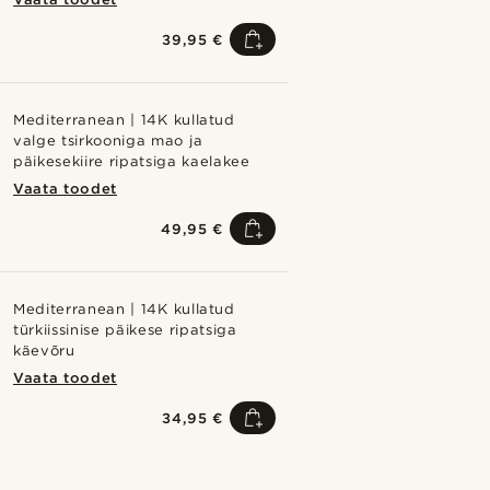
39,95 €
Mediterranean | 14K kullatud
valge tsirkooniga mao ja
päikesekiire ripatsiga kaelakee
Vaata toodet
49,95 €
Mediterranean | 14K kullatud
türkiissinise päikese ripatsiga
käevõru
Vaata toodet
34,95 €
Shop the look
Shop the 