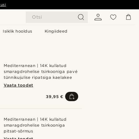
usi
Otsi
Isiklik hooldus
Kingiideed
Mediterranean | 14K kullatud
smaragdrohelise tsirkooniga pavé
tünnikujulise ripatsiga kaelakee
Vaata toodet
39,95 €
Mediterranean | 14K kullatud
smaragdrohelise tsirkooniga
pitsat-sõrmus
Vaata toodet