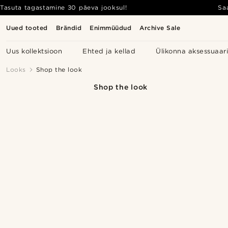
Tasuta tagastamine 30 päeva jooksul!
Sa
Uued tooted
Brändid
Enimmüüdud
Archive Sale
Uus kollektsioon
Ehted ja kellad
Ülikonna aksessuaar
Looks
Shop the look
Shop the look