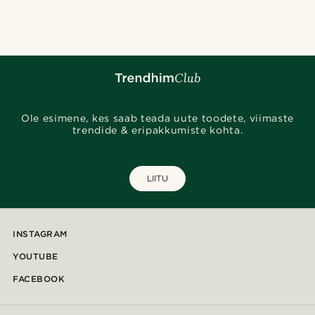
@Trendhim
@pabloceazar
@gianlucca_franco11
@Olivergeorgems
@lenny.am
@seb_reyneke_
@josephxbass
@Olivergeorgems
Ole esimene, kes saab teada uute toodete, viimaste
trendide & eripakkumiste kohta.
LIITU
INSTAGRAM
YOUTUBE
FACEBOOK