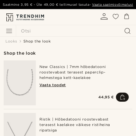
Saatmine
3,95 €
- Üle
49,00 €
tellimusel tasuta-
Vaata saatmisvõimalusi
Otsi
Looks
Shop the look
Shop the look
New Classics | 7mm hõbedatooni
roostevabast terasest paperclip-
helmestega kett-kaelakee
Vaata toodet
44,95 €
Ristik | Hõbedatooni roostevabast
terasest kaelakee väikese ristiheina
ripatsiga