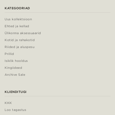
KATEGOORIAD
Uus kollektsioon
Ehted ja kellad
Ülikonna aksessuaarid
Kotid ja rahakotid
Riided ja aluspesu
Prillid
Isiklik hooldus
Kingiideed
Archive Sale
KLIENDITUGI
KKK
Loo tagastus