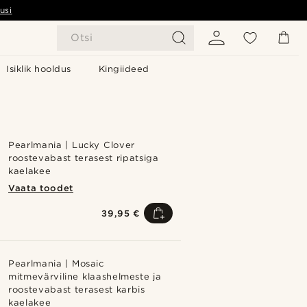
usi
Otsi
Isiklik hooldus
Kingiideed
Pearlmania | Lucky Clover
roostevabast terasest ripatsiga
kaelakee
Vaata toodet
39,95 €
Pearlmania | Mosaic
mitmevärviline klaashelmeste ja
roostevabast terasest karbis
kaelakee