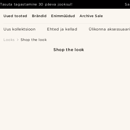
Tasuta tagastamine 30 päeva jooksul!
Sa
Uued tooted
Brändid
Enimmüüdud
Archive Sale
Uus kollektsioon
Ehted ja kellad
Ülikonna aksessuaar
Looks
Shop the look
Shop the look