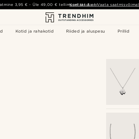
atmine
3,95 €
- Üle
49,00 €
tellimusel tasuta
Kontakt & abi
-
Vaata saatmisvõimal
id
Kotid ja rahakotid
Riided ja aluspesu
Prillid