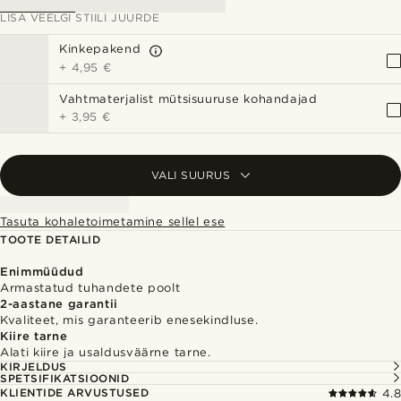
LISA VEELGI STIILI JUURDE
Kinkepakend
+
4,95 €
Vahtmaterjalist mütsisuuruse kohandajad
+
3,95 €
VALI SUURUS
Tasuta kohaletoimetamine sellel ese
TOOTE DETAILID
Enimmüüdud
Armastatud tuhandete poolt
2-aastane garantii
Kvaliteet, mis garanteerib enesekindluse.
Kiire tarne
Alati kiire ja usaldusväärne tarne.
KIRJELDUS
SPETSIFIKATSIOONID
KLIENTIDE ARVUSTUSED
4.8