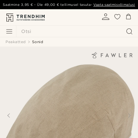
Saatmine
3,95 €
- Üle
49,00 €
tellimusel tasuta-
Vaata saatmisvõimalusi
Otsi
Peakatted
Sonid