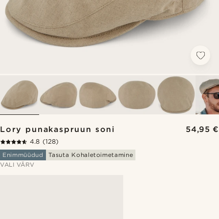
Lory punakaspruun soni
54,95 €
4.8
(128)
Enimmüüdud
Tasuta Kohaletoimetamine
VALI VÄRV