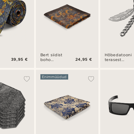
Bert siidist
Hõbedatooni
39,95 €
24,95 €
boho
terasest
taskurätik
ripprõngas
kõrvarõngas
sule ja
Enimmüüdud
ahela
amulettidega