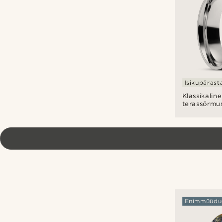
sõrmus
Isikupärast
Klassikaline
terassõrmu
Enimmüüdu