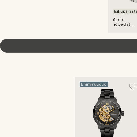
Isikupärast
8 mm
hõbedatoo
kaelakett
Enimmüüdud