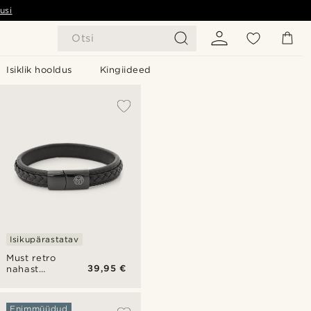
usi
Otsi
Isiklik hooldus
Kingiideed
Isikupärastatav
Must retro
39,95 €
nahast
käevõru
Enimmüüdud