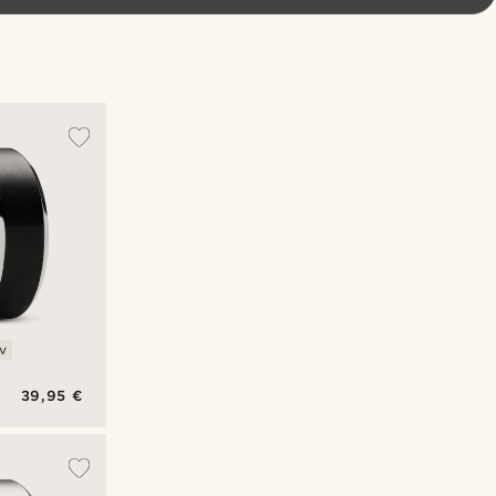
v
39,95 €