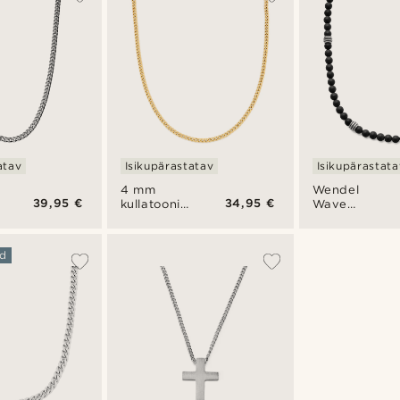
atav
Isikupärastatav
Isikupärastata
4 mm
Wendel
39,95 €
34,95 €
ni
kullatooni
Wave
kaelakett
kaelakee
d