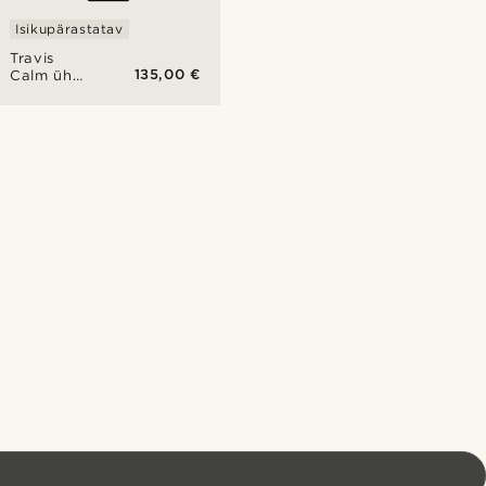
Isikupärastatav
Travis
135,00 €
Calm ühe
seieriga
24-
tunnine
käekell