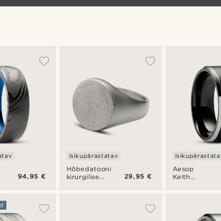
käekell
atav
Isikupärastatav
Isikupärastata
Hõbedatooni
Aesop
94,95 €
29,95 €
kirurgilisest
Keith
terasest
musta ja
kompassiga
hõbedatooni
pitsatsõrmus
titaanist
d
sõrmus