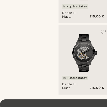
Isikupärastatav
Dante II |
215,00 €
Must
skeleton
käekell
kullatooni
mehhanismiga
Isikupärastatav
Dante II |
215,00 €
Must
skeleton
käekell