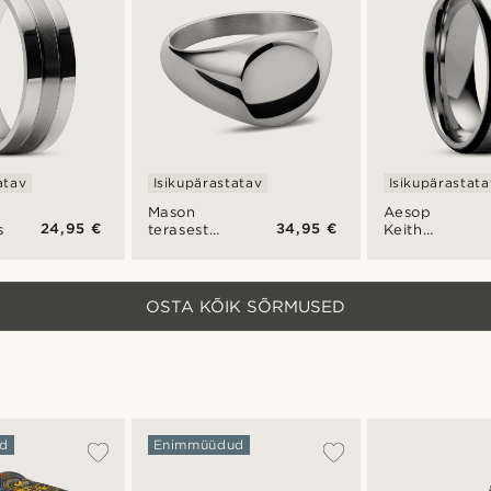
atav
Isikupärastatav
Isikupärastata
Mason
Aesop
24,95 €
34,95 €
s
terasest
Keith
sõrmus
hõbedatooni
ja musta
titaanist
sõrmus
OSTA KÕIK SÕRMUSED
d
Enimmüüdud