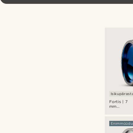
Isikupärast
Fortis | 7
mm
grafiithall
Damaskuse
terasest ja
Enimmüüdu
sinisest
titaanist