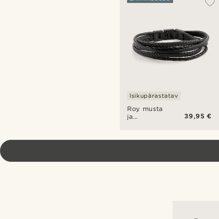
Isikupärastatav
Roy musta
39,95 €
ja
mustaga
nahast
käevõru