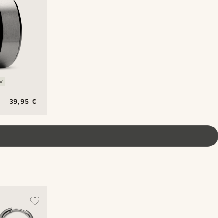
v
39,95 €