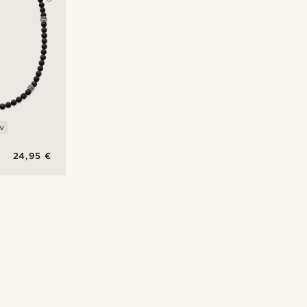
v
24,95 €