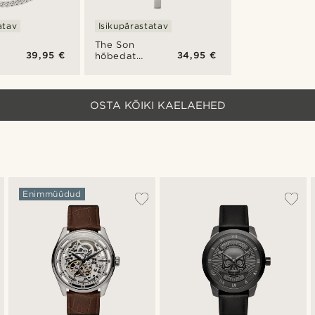
atav
Isikupärastatav
The Son
39,95 €
34,95 €
ni
hõbedatooni
ristiga
ikooniline
kaelakee
OSTA KÕIKI KAELAEHED
Enimmüüdud