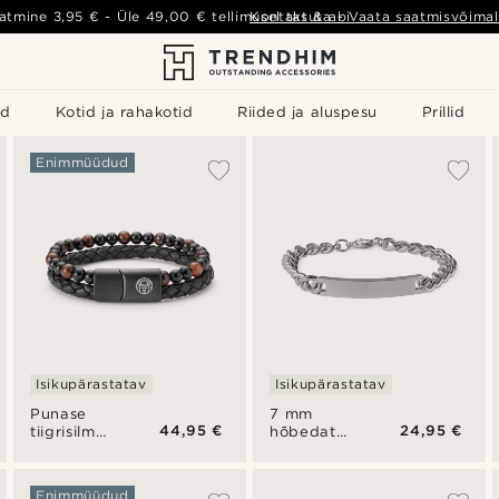
atmine
3,95 €
- Üle
49,00 €
tellimusel tasuta
Kontakt & abi
-
Vaata saatmisvõimal
id
Kotid ja rahakotid
Riided ja aluspesu
Prillid
Enimmüüdud
Isikupärastatav
Isikupärastatav
Punase
7 mm
44,95 €
24,95 €
tiigrisilma
hõbedatooni
ja nahast
roostevabast
roostevabast
terasest
terasest
ID-
Enimmüüdud