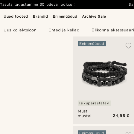
Tasuta tagastamine 30 päeva jooksul!
Sa
Uued tooted
Brändid
Enimmüüdud
Archive Sale
Uus kollektsioon
Ehted ja kellad
Ülikonna aksessuaar
Enimmüüdud
Isikupärastatav
Must
24,95 €
mustal
käevõrude
komplekt
Enimmüüdud