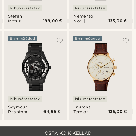
Isikupärastatav
Isikupärastatav
Stefan
Memento
199,00 €
135,00 €
Motus
Mori |
automaatne
Pealuu
skeleton
käekell
käekell
Enimmüüdud
Enimmüüdud
Isikupärastatav
Isikupärastatav
Seymour
Laurens
64,95 €
135,00 €
Phantom
Ternion
käekell
roostevabast
terasest
kahe
ajatsooni
OSTA KÕIK KELLAD