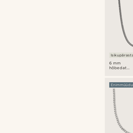
Isikupärast
6 mm
hõbedatoo
kaelakett
Enimmüüdu