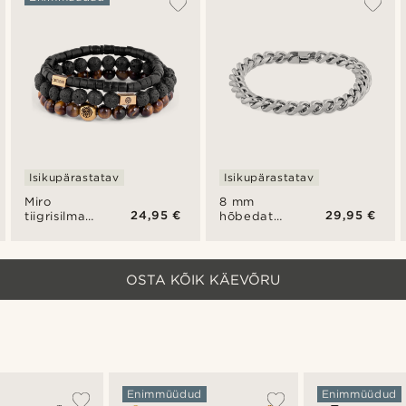
Icon
käevõru
käevõru
Isikupärastatav
Isikupärastatav
Miro
8 mm
24,95 €
29,95 €
tiigrisilma
hõbedatooni
ja
käekett
kookosega
käevõru
OSTA KÕIK KÄEVÕRU
Enimmüüdud
Enimmüüdud