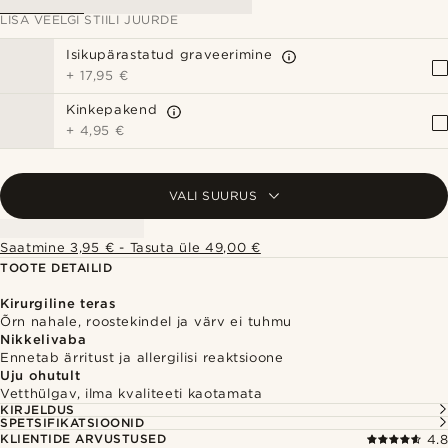
LISA VEELGI STIILI JUURDE
Isikupärastatud graveerimine
+
17,95 €
Kinkepakend
+
4,95 €
VALI SUURUS
Saatmine 3,95 € - Tasuta üle 49,00 €
TOOTE DETAILID
Kirurgiline teras
Õrn nahale, roostekindel ja värv ei tuhmu
Nikkelivaba
Ennetab ärritust ja allergilisi reaktsioone
Uju ohutult
Vetthülgav, ilma kvaliteeti kaotamata
KIRJELDUS
SPETSIFIKATSIOONID
KLIENTIDE ARVUSTUSED
4.8