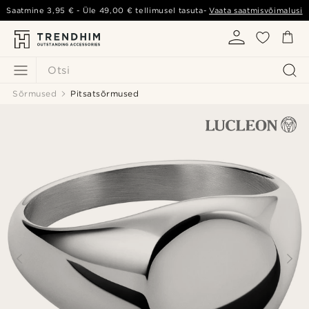
Saatmine
3,95 €
- Üle
49,00 €
tellimusel tasuta-
Vaata saatmisvõimalusi
Otsi
Sõrmused
Pitsatsõrmused