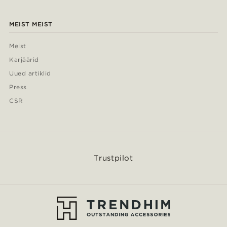
MEIST MEIST
Meist
Karjäärid
Uued artiklid
Press
CSR
Trustpilot