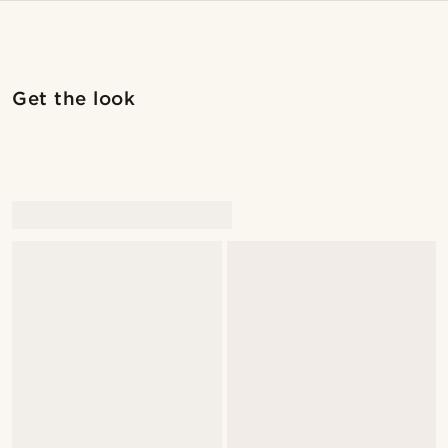
Shop the look
Shop 
Get the look
@_pedropinto25