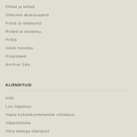
Ehted ja kellad
Ülikonna aksessuaarid
Kotid ja rahakotid
Riided ja aluspesu
Prillid
Isiklik hooldus
Kingiideed
Archive Sale
KLIENDITUGI
KKK
Loo tagastus
Vaata kohaletoimetamise võimalusi
Väljavõtmine
Võta meiega ühendust