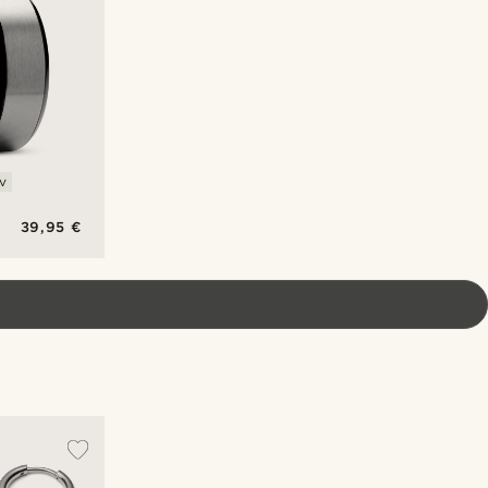
v
39,95 €