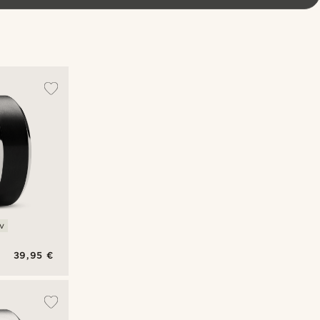
v
39,95 €