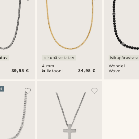
atav
Isikupärastatav
Isikupärastata
4 mm
Wendel
39,95 €
34,95 €
ni
kullatooni
Wave
kaelakett
kaelakee
d