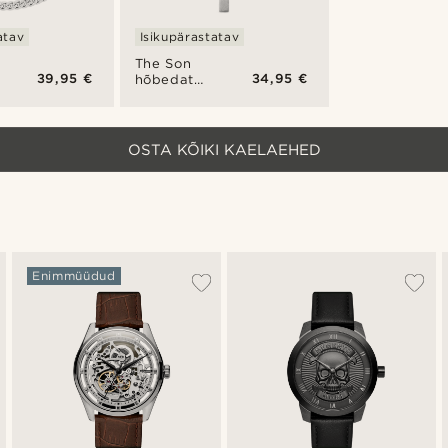
atav
Isikupärastatav
The Son
39,95 €
34,95 €
ni
hõbedatooni
ristiga
ikooniline
kaelakee
OSTA KÕIKI KAELAEHED
Enimmüüdud