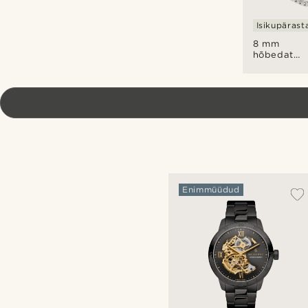
Isikupärast
8 mm
hõbedatoo
kaelakett
Enimmüüdud