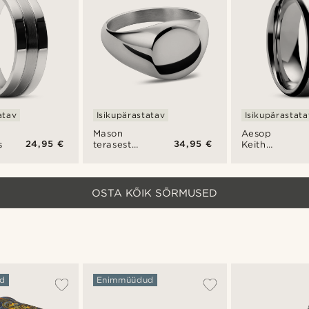
atav
Isikupärastatav
Isikupärastata
Mason
Aesop
24,95 €
34,95 €
s
terasest
Keith
sõrmus
hõbedatooni
ja musta
titaanist
sõrmus
OSTA KÕIK SÕRMUSED
d
Enimmüüdud