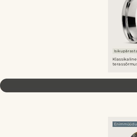
sõrmus
Isikupärast
Klassikaline
terassõrmu
Enimmüüdu