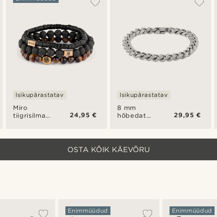
Icon
käevõru
käevõru
Isikupärastatav
Isikupärastatav
Miro
8 mm
24,95 €
29,95 €
tiigrisilma
hõbedatooni
ja
käekett
kookosega
käevõru
OSTA KÕIK KÄEVÕRU
Enimmüüdud
Enimmüüdud