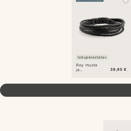
Isikupärastatav
Roy musta
39,95 €
ja
mustaga
nahast
käevõru