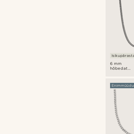
Isikupärast
6 mm
hõbedatoo
kaelakett
Enimmüüdu