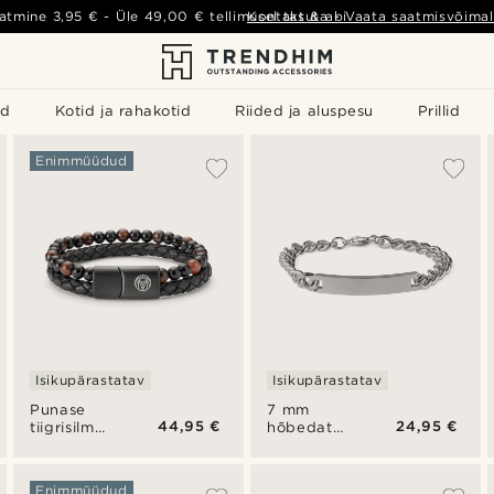
atmine
3,95 €
- Üle
49,00 €
tellimusel tasuta
Kontakt & abi
-
Vaata saatmisvõimal
id
Kotid ja rahakotid
Riided ja aluspesu
Prillid
Enimmüüdud
Isikupärastatav
Isikupärastatav
Punase
7 mm
44,95 €
24,95 €
tiigrisilma
hõbedatooni
ja nahast
roostevabast
roostevabast
terasest
terasest
ID-
Enimmüüdud