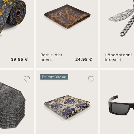
Bert siidist
Hõbedatooni
39,95 €
24,95 €
boho
terasest
taskurätik
ripprõngas
kõrvarõngas
sule ja
Enimmüüdud
ahela
amulettidega