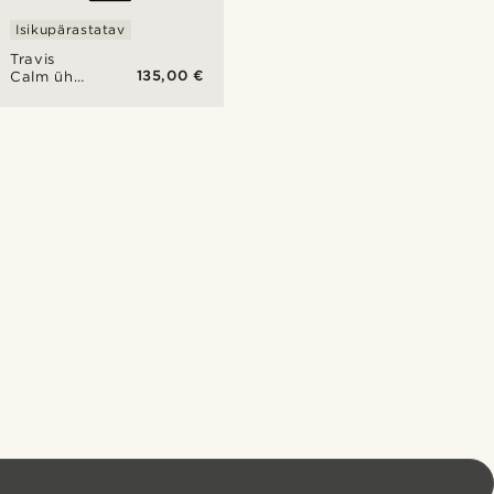
Isikupärastatav
Travis
135,00 €
Calm ühe
seieriga
24-
tunnine
käekell