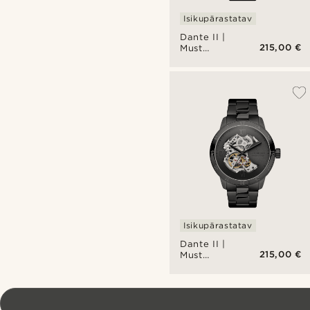
Isikupärastatav
Dante II |
215,00 €
Must
skeleton
käekell
kullatooni
mehhanismiga
Isikupärastatav
Dante II |
215,00 €
Must
skeleton
käekell