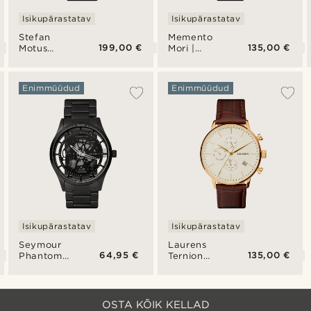
Isikupärastatav
Isikupärastatav
Stefan
Memento
199,00 €
135,00 €
Motus
Mori |
automaatne
Pealuu
skeleton
käekell
käekell
Enimmüüdud
Enimmüüdud
Isikupärastatav
Isikupärastatav
Seymour
Laurens
64,95 €
135,00 €
Phantom
Ternion
käekell
roostevabast
terasest
kahe
ajatsooni
OSTA KÕIK KELLAD