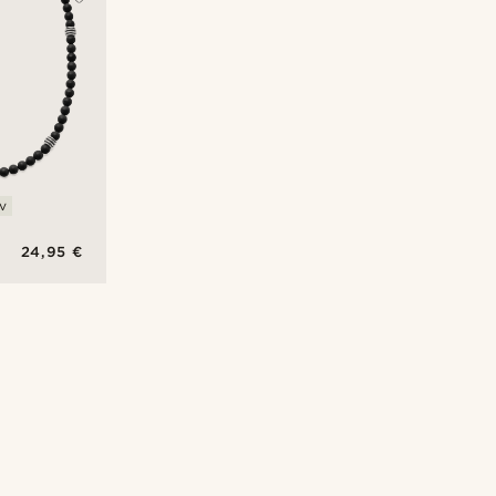
v
24,95 €