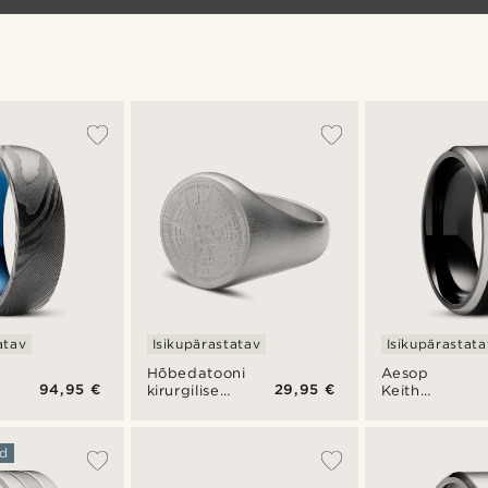
käekell
atav
Isikupärastatav
Isikupärastata
Hõbedatooni
Aesop
94,95 €
29,95 €
kirurgilisest
Keith
terasest
musta ja
kompassiga
hõbedatooni
pitsatsõrmus
titaanist
d
sõrmus