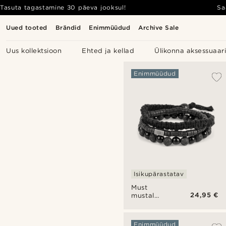
Tasuta tagastamine 30 päeva jooksul!
Sa
Uued tooted
Brändid
Enimmüüdud
Archive Sale
Uus kollektsioon
Ehted ja kellad
Ülikonna aksessuaar
Enimmüüdud
Isikupärastatav
Must
24,95 €
mustal
käevõrude
komplekt
Enimmüüdud