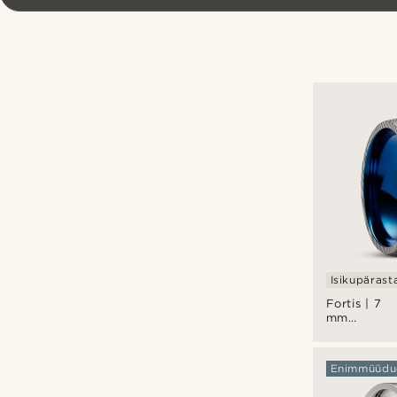
Isikupärast
Fortis | 7
mm
grafiithall
Damaskuse
terasest ja
Enimmüüdu
sinisest
titaanist