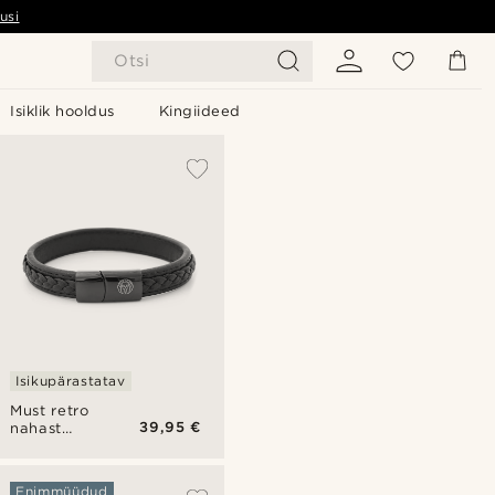
usi
Otsi
Isiklik hooldus
Kingiideed
Isikupärastatav
Must retro
39,95 €
nahast
käevõru
Enimmüüdud