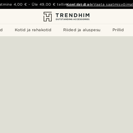
atmine
4,00 €
- Üle
49,00 €
tellimusel tasuta
Kontakt & abi
-
Vaata saatmisvõimal
id
Kotid ja rahakotid
Riided ja aluspesu
Prillid