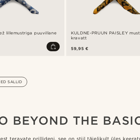
ž lillemustriga puuvillane
KULDNE-PRUUN PAISLEY mustri
kravatt
59,95 €
SED SALLID
O BEYOND THE BASI
test teravate prillideni, see on stiil täielikult üles keera