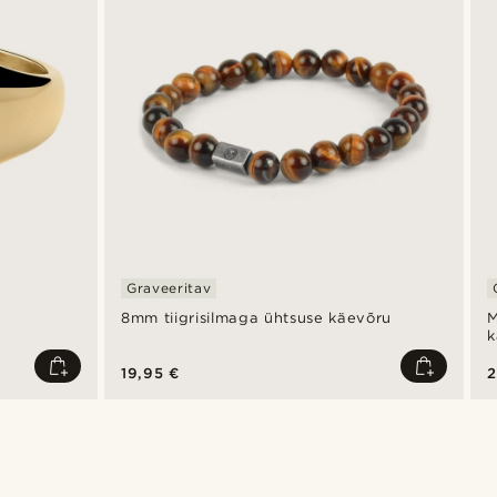
Graveeritav
8mm tiigrisilmaga ühtsuse käevõru
M
k
19,95 €
2