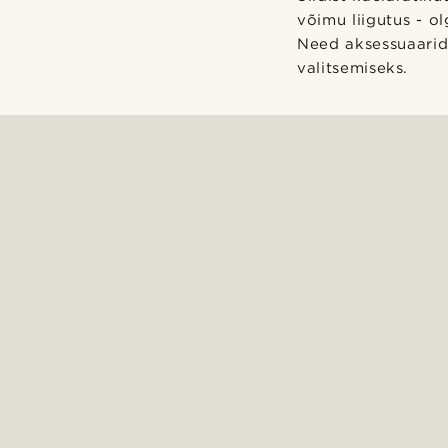
võimu liigutus - o
Need aksessuaarid
valitsemiseks.