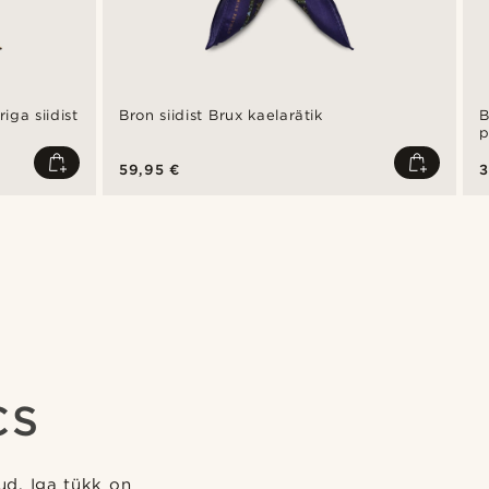
ga siidist
Bron siidist Brux kaelarätik
B
p
59,95 €
3
CS
tud. Iga tükk on