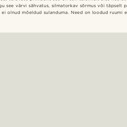
lgu see värvi sähvatus, silmatorkav sõrmus või täpselt 
 ei olnud mõeldud sulanduma. Need on loodud ruumi e