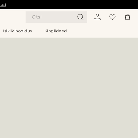
usi
Otsi
Isiklik hooldus
Kingiideed