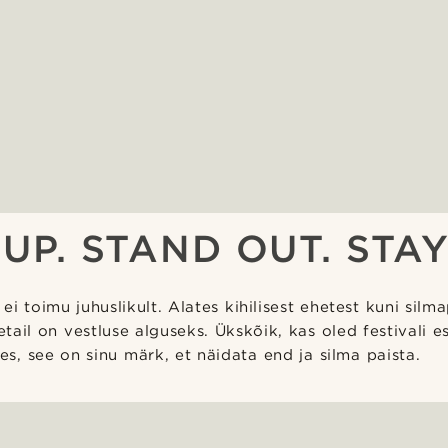
UP. STAND OUT. STAY
e ei toimu juhuslikult. Alates kihilisest ehetest kuni silm
etail on vestluse alguseks. Ükskõik, kas oled festivali es
es, see on sinu märk, et näidata end ja silma paista.