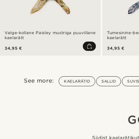
Valge-kollane Paisley mustriga puuvillane
Tumesinine-bee
kaelarätt
kaelarätt
34,95 €
34,95 €
See more:
KAELARÄTID
SALLID
SUVI
G
Siidist kaelarätiku