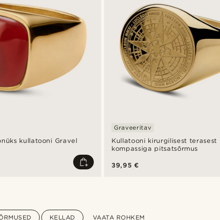
Graveeritav
nüks kullatooni Gravel
Kullatooni kirurgilisest terasest
kompassiga pitsatsõrmus
39,95 €
ÕRMUSED
KELLAD
VAATA ROHKEM