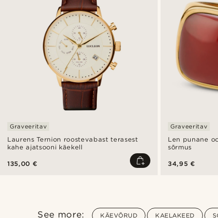
Graveeritav
Graveeritav
Laurens Ternion roostevabast terasest
Len punane oo
kahe ajatsooni käekell
sõrmus
135,00 €
34,95 €
See more:
KÄEVÕRUD
KAELAKEED
S