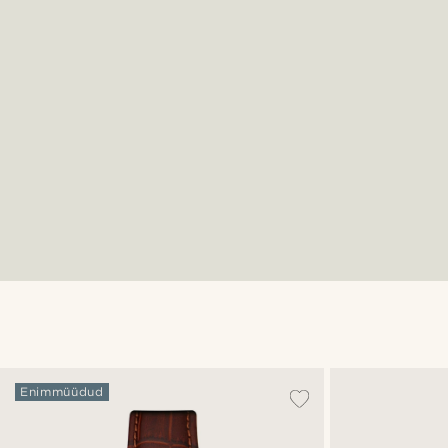
Enimmüüdud