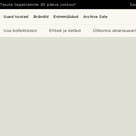
Tasuta tagastamine 30 päeva jooksul!
Sa
Uued tooted
Brändid
Enimmüüdud
Archive Sale
Uus kollektsioon
Ehted ja kellad
Ülikonna aksessuaar