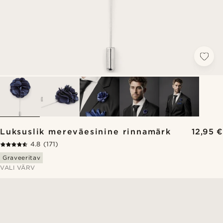
Luksuslik mereväesinine rinnamärk
12,95 €
4.8
(171)
Graveeritav
VALI VÄRV