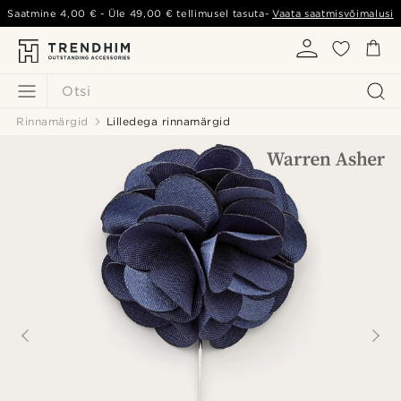
Saatmine
4,00 €
- Üle
49,00 €
tellimusel tasuta-
Vaata saatmisvõimalusi
Otsi
Rinnamärgid
Lilledega rinnamärgid