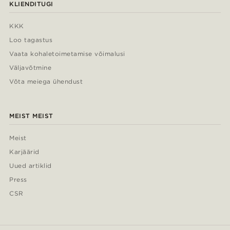
KLIENDITUGI
KKK
Loo tagastus
Vaata kohaletoimetamise võimalusi
Väljavõtmine
Võta meiega ühendust
MEIST MEIST
Meist
Karjäärid
Uued artiklid
Press
CSR