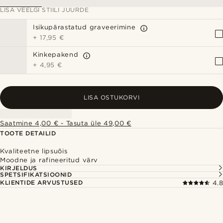
LISA VEELGI STIILI JUURDE
Isikupärastatud graveerimine
+
17,95 €
Kinkepakend
+
4,95 €
LISA OSTUKORVI
Saatmine 4,00 € - Tasuta üle 49,00 €
TOOTE DETAILID
Kvaliteetne lipsuõis
Moodne ja rafineeritud värv
KIRJELDUS
SPETSIFIKATSIOONID
KLIENTIDE ARVUSTUSED
4.8