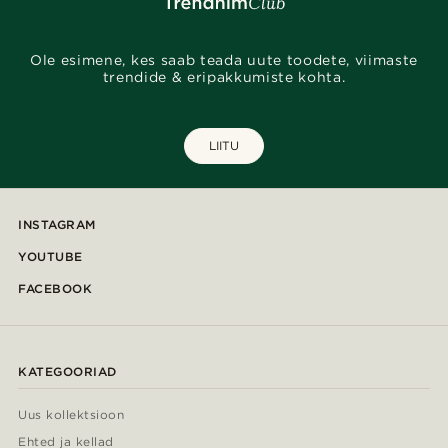
Ole esimene, kes saab teada uute toodete, viimaste
trendide & eripakkumiste kohta.
LIITU
INSTAGRAM
YOUTUBE
FACEBOOK
KATEGOORIAD
Uus kollektsioon
Ehted ja kellad