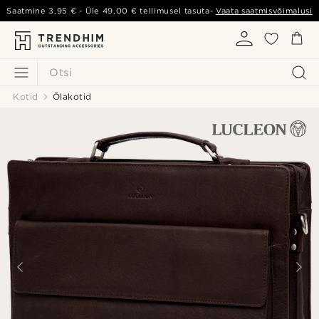
Saatmine
3,95 €
- Üle
49,00 €
tellimusel tasuta-
Vaata saatmisvõimalusi
Otsi
Kotid
Õlakotid