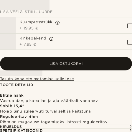
LISA VEELGI STIILI JUURDE
Kuumpresstrükk
+
19,95 €
Kinkepakend
+
7,95 €
LISA OSTUKORVI
Tasuta kohaletoimetamine sellel ese
TOOTE DETAILID
Ehtne nahk
Vastupidav, pikaealine ja aja väärikalt vananev
Sobib 15,4"
Hoiab Sinu sülearvuti turvaliselt ja kaitstuna
Reguleeritav rihm
Rihm on mugavuse tagamiseks lihtsasti reguleeritav
KIRJELDUS
SPETSIFIKATSIOONID