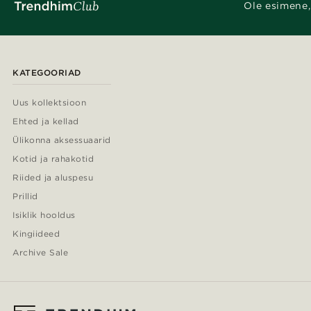
Ole esimene,
KATEGOORIAD
Uus kollektsioon
Ehted ja kellad
Ülikonna aksessuaarid
Kotid ja rahakotid
Riided ja aluspesu
Prillid
Isiklik hooldus
Kingiideed
Archive Sale