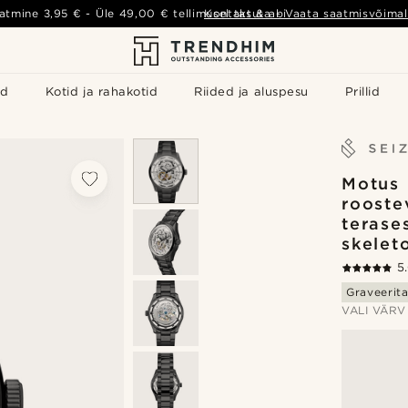
atmine
3,95 €
- Üle
49,00 €
tellimusel tasuta
Kontakt & abi
-
Vaata saatmisvõimal
id
Kotid ja rahakotid
Riided ja aluspesu
Prillid
Motus 
rooste
terase
skelet
5
Graveerit
VALI VÄRV