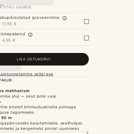
I STIILI JUURDE
Isikupärastatud graveerimine
+
17,95 €
Kinkepakend
+
4,95 €
LISA OSTUKORVI
aletoimetamine sellel ese
AILID
ine mehhanism
kumise jõul — akut pole vaja
s
line kristall kriimustuskindla pinnaga
lguse tagamiseks
 50 m
 igapäevaseks kasutamiseks, sealhulgas
äimiseks ja kergemaks pinnal ujumiseks
S