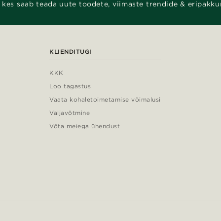
 kes saab teada uute toodete, viimaste trendide & eripakku
KLIENDITUGI
KKK
Loo tagastus
Vaata kohaletoimetamise võimalusi
Väljavõtmine
Võta meiega ühendust