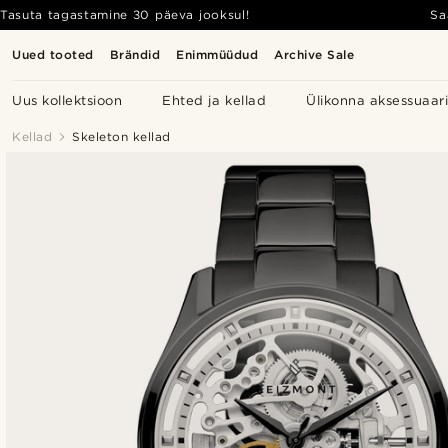
Tasuta tagastamine 30 päeva jooksul!
Sa
Uued tooted
Brändid
Enimmüüdud
Archive Sale
Uus kollektsioon
Ehted ja kellad
Ülikonna aksessuaar
Kellad
Skeleton kellad