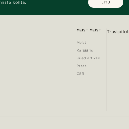
miste kohta.
LIITU
MEIST MEIST
Trustpilot
Meist
Karjäärid
Uued artiklid
Press
CSR