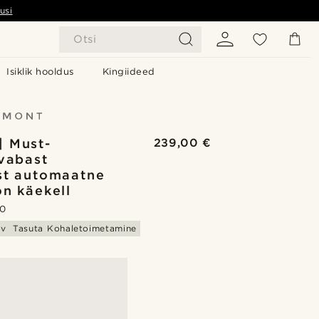
usi
Otsi
Isiklik hooldus
Kingiideed
| Must-
239,00 €
vabast
st automaatne
on käekell
.0
av
Tasuta Kohaletoimetamine