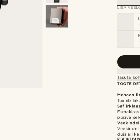
LISA VEELG
Tasuta koh
TOOTE DET
Mehaanil
Toimib lii
Safiirklaa
Esmaklassi
püsiva se
Veekindel
Veekindel
duši all k
KIRJELDU