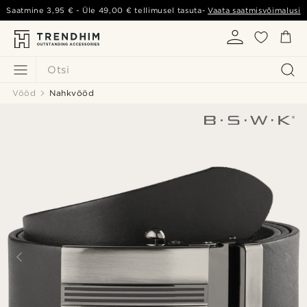
Saatmine
3,95 €
- Üle
49,00 €
tellimusel tasuta-
Vaata saatmisvõimalusi
Otsi
Vööd
Nahkvööd