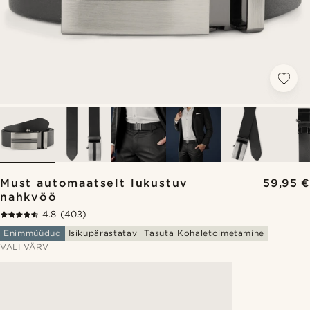
Must automaatselt lukustuv
59,95 €
nahkvöö
4.8
(403)
Enimmüüdud
Isikupärastatav
Tasuta Kohaletoimetamine
VALI VÄRV