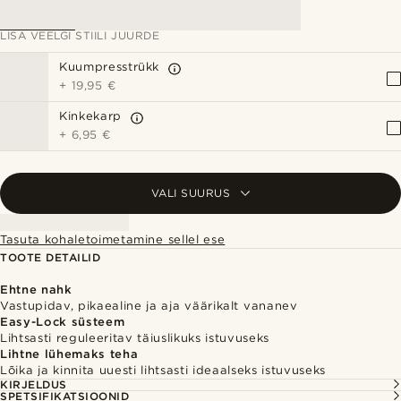
LISA VEELGI STIILI JUURDE
Kuumpresstrükk
+
19,95 €
Kinkekarp
+
6,95 €
VALI SUURUS
Tasuta kohaletoimetamine sellel ese
TOOTE DETAILID
Ehtne nahk
Vastupidav, pikaealine ja aja väärikalt vananev
Easy-Lock süsteem
Lihtsasti reguleeritav täiuslikuks istuvuseks
Lihtne lühemaks teha
Lõika ja kinnita uuesti lihtsasti ideaalseks istuvuseks
KIRJELDUS
SPETSIFIKATSIOONID