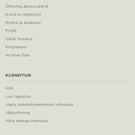
Ülikonna aksessuaarid
Kotid ja rahakotid
Riided ja aluspesu
Prillid
Isiklik hooldus
Kingiideed
Archive Sale
KLIENDITUGI
KKK
Loo tagastus
Vaata kohaletoimetamise võimalusi
Väljavõtmine
Võta meiega ühendust