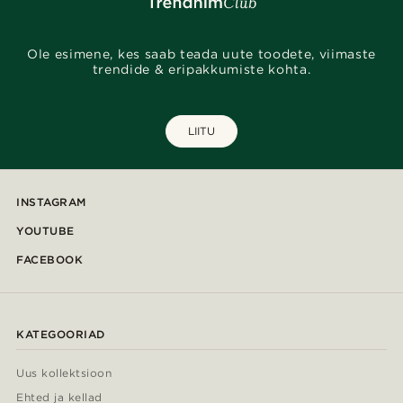
Ole esimene, kes saab teada uute toodete, viimaste
trendide & eripakkumiste kohta.
LIITU
INSTAGRAM
YOUTUBE
FACEBOOK
KATEGOORIAD
Uus kollektsioon
Ehted ja kellad