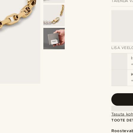
TÄIENDA V
LISA VEELG
Tasuta koh
TOOTE DET
Roostevab