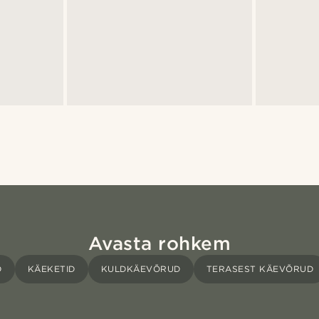
Avasta rohkem
D
KÄEKETID
KULDKÄEVÕRUD
TERASEST KÄEVÕRUD