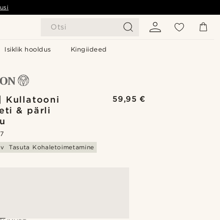
usi
Otsi
Isiklik hooldus
Kingiideed
| Kullatooni
59,95 €
ti & pärli
u
.7
av
Tasuta Kohaletoimetamine