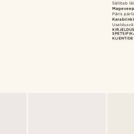
Säilitab lä
Mageveep
Päris pärl
Karabiink
Usaldusvä
KIRJELDU
SPETSIFIK
KLIENTID