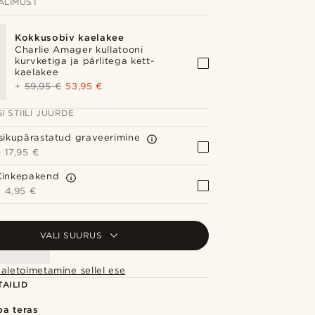
ÄLIMUST
Kokkusobiv kaelakee
Charlie Amager kullatooni
kurvketiga ja pärlitega kett-
kaelakee
+
59,95 €
53,95 €
I STIILI JUURDE
Isikupärastatud graveerimine
+
17,95 €
Kinkepakend
+
4,95 €
VALI SUURUS
aletoimetamine sellel ese
AILID
a teras