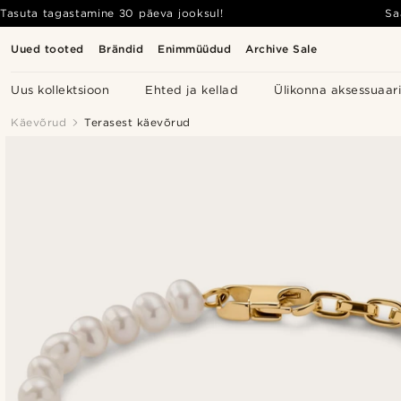
Tasuta tagastamine 30 päeva jooksul!
Sa
Uued tooted
Brändid
Enimmüüdud
Archive Sale
Uus kollektsioon
Ehted ja kellad
Ülikonna aksessuaar
Käevõrud
Terasest käevõrud