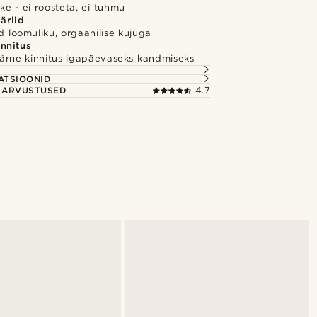
ike - ei roosteta, ei tuhmu
ärlid
id loomuliku, orgaanilise kujuga
innitus
ärne kinnitus igapäevaseks kandmiseks
S
ATSIOONID
E ARVUSTUSED
4.7