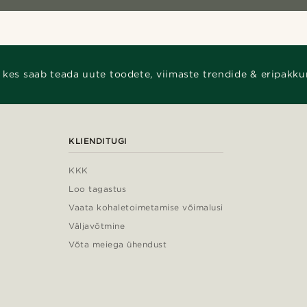
 kes saab teada uute toodete, viimaste trendide & eripakku
KLIENDITUGI
KKK
Loo tagastus
Vaata kohaletoimetamise võimalusi
Väljavõtmine
Võta meiega ühendust