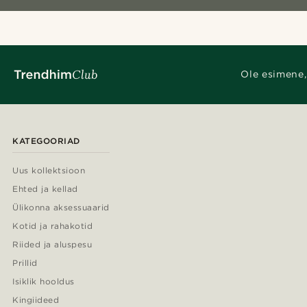
Ole esimene,
KATEGOORIAD
Uus kollektsioon
Ehted ja kellad
Ülikonna aksessuaarid
Kotid ja rahakotid
Riided ja aluspesu
Prillid
Isiklik hooldus
Kingiideed