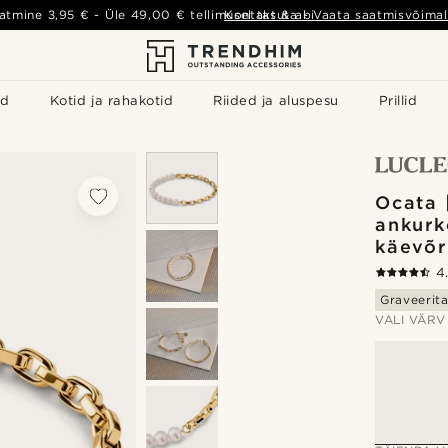
atmine
3,95 €
- Üle
49,00 €
tellimusel tasuta
Kontakt & abi
-
Vaata saatmisvõimal
id
Kotid ja rahakotid
Riided ja aluspesu
Prillid
Ocata 
ankurke
käevõr
4
Graveerit
VALI VÄRV