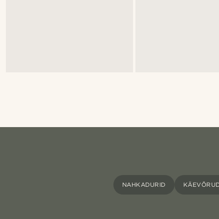
NAHKADURID
KÄEVÕRU