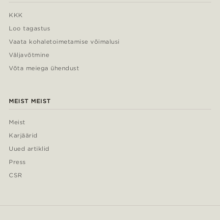
KKK
Loo tagastus
Vaata kohaletoimetamise võimalusi
Väljavõtmine
Võta meiega ühendust
MEIST MEIST
Meist
Karjäärid
Uued artiklid
Press
CSR