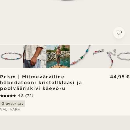
Prism | Mitmevärviline
44,95 €
hõbedatooni kristallklaasi ja
poolvääriskivi käevõru
4.8
(72)
Graveeritav
VALI VÄRV