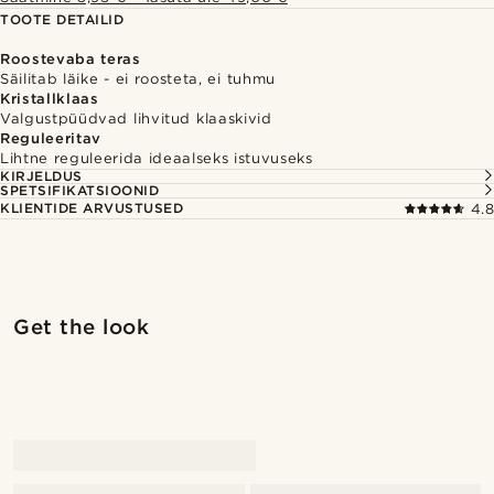
TOOTE DETAILID
Roostevaba teras
Säilitab läike - ei roosteta, ei tuhmu
Kristallklaas
Valgustpüüdvad lihvitud klaaskivid
Reguleeritav
Lihtne reguleerida ideaalseks istuvuseks
KIRJELDUS
SPETSIFIKATSIOONID
KLIENTIDE ARVUSTUSED
4.8
Shop the look
Shop 
Get the look
@laperlenoire_____
@kentvpham