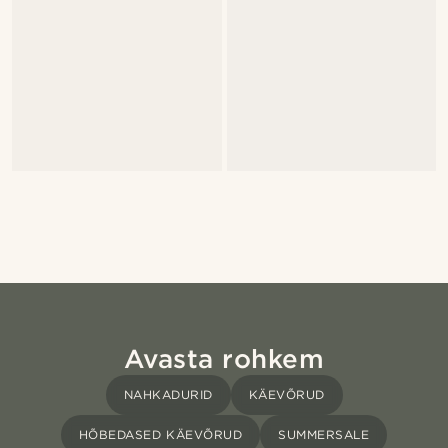
Avasta rohkem
NAHKADURID
KÄEVÕRUD
HÕBEDASED KÄEVÕRUD
SUMMERSALE