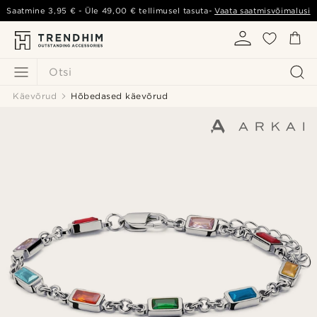
Saatmine
3,95 €
- Üle
49,00 €
tellimusel tasuta-
Vaata saatmisvõimalusi
Otsi
Käevõrud
Hõbedased käevõrud