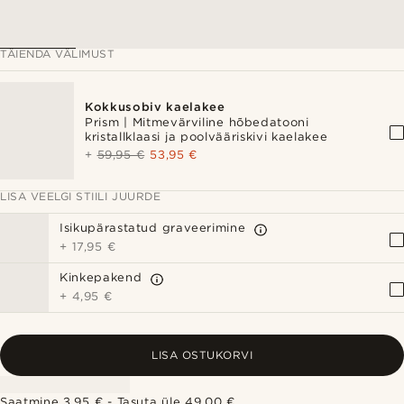
TÄIENDA VÄLIMUST
Kokkusobiv kaelakee
Prism | Mitmevärviline hõbedatooni
kristallklaasi ja poolvääriskivi kaelakee
+
59,95 €
53,95 €
LISA VEELGI STIILI JUURDE
Isikupärastatud graveerimine
+
17,95 €
Kinkepakend
+
4,95 €
LISA OSTUKORVI
Saatmine 3,95 € - Tasuta üle 49,00 €