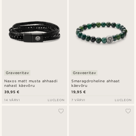
Graveeritav
Graveeritav
Naxos matt musta ahhaadi
Smaragdroheline ahhaat
nahast käevõru
käevõru
39,95 €
19,95 €
14 VÄRVI
LUCLEON
7 VÄRVI
LUCLEON