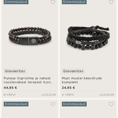
Populaarsed
Enimmüüdud
Enimmüüdud
Uusim
Madala hind
Kõrgeim hind
Graveeritav
Graveeritav
Punase tiigrisilma ja nahast
Must mustal käevõrude
roostevabast terasest Icon
komplekt
käevõru
44,95 €
24,95 €
8 VÄRVI
LUCLEON
4 VÄRVI
LUCLEON
Enimmüüdud
Enimmüüdud