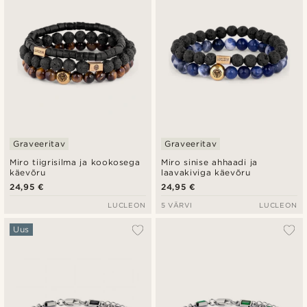
Graveeritav
Graveeritav
Miro tiigrisilma ja kookosega
Miro sinise ahhaadi ja
käevõru
laavakiviga käevõru
24,95 €
24,95 €
LUCLEON
5 VÄRVI
LUCLEON
Uus