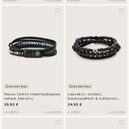
8 VÄRVI
LUCLEON
5 VÄRVI
LUCLEON
Graveeritav
Graveeritav
Naxos türkiis-imperiaaljaspise
Laavakivi, oonüks,
nahast käevõru
kookospähkel & kullatooni
teras käevõru komplekt
39,95 €
24,95 €
14 VÄRVI
LUCLEON
4 VÄRVI
LUCLEON