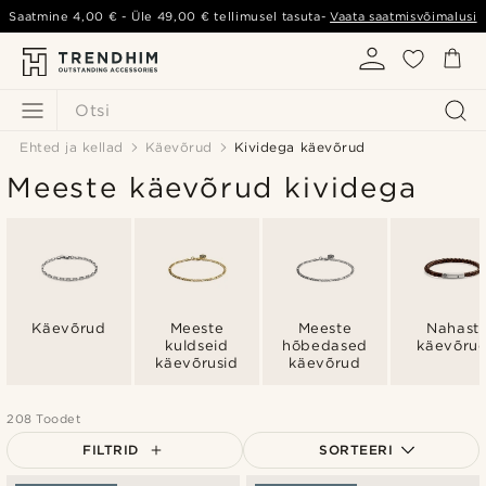
Saatmine
4,00 €
- Üle
49,00 €
tellimusel tasuta-
Vaata saatmisvõimalusi
Otsi
Ehted ja kellad
Käevõrud
Kividega käevõrud
Meeste käevõrud kividega
Käevõrud
Meeste
Meeste
Nahast
kuldseid
hõbedased
käevõru
käevõrusid
käevõrud
208 Toodet
FILTRID
SORTEERI