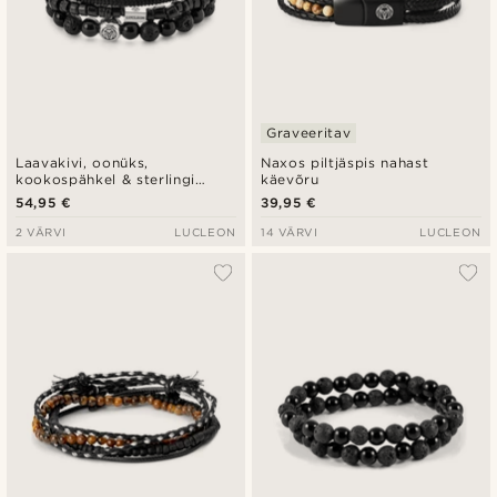
Graveeritav
Laavakivi, oonüks,
Naxos piltjäspis nahast
kookospähkel & sterlingi
käevõru
hõbe käevõru komplekt
54,95 €
39,95 €
2 VÄRVI
LUCLEON
14 VÄRVI
LUCLEON