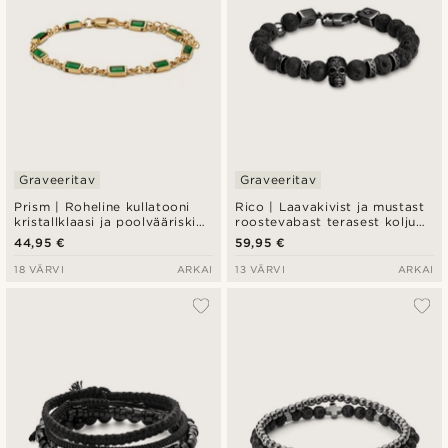
Graveeritav
Graveeritav
Prism | Roheline kullatooni
Rico | Laavakivist ja mustast
kristallklaasi ja poolvääriskivi
roostevabast terasest koljuga
käevõru
käevõru
44,95 €
59,95 €
18 VÄRVI
ARKAI
13 VÄRVI
ARKAI