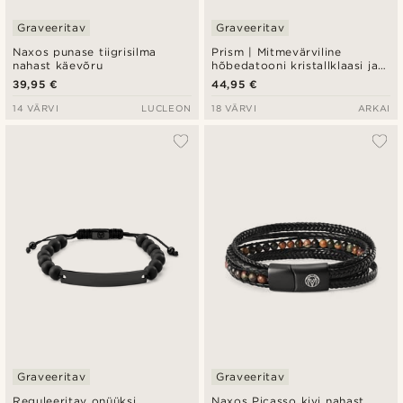
Graveeritav
Graveeritav
Naxos punase tiigrisilma
Prism | Mitmevärviline
nahast käevõru
hõbedatooni kristallklaasi ja
poolvääriskivi käevõru
39,95 €
44,95 €
14 VÄRVI
LUCLEON
18 VÄRVI
ARKAI
Graveeritav
Graveeritav
Reguleeritav onüüksi
Naxos Picasso kivi nahast