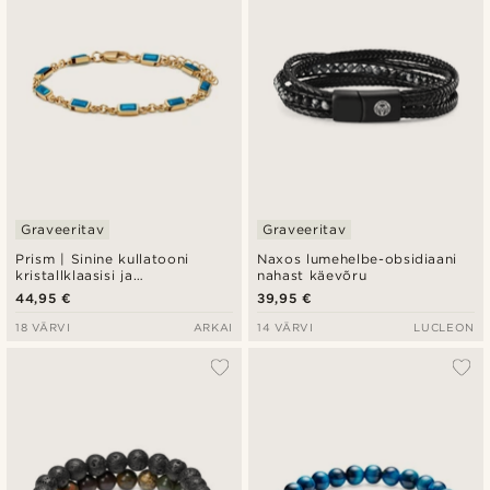
Graveeritav
Graveeritav
Prism | Sinine kullatooni
Naxos lumehelbe-obsidiaani
kristallklaasisi ja
nahast käevõru
poolvääriskiviga käevõru
44,95 €
39,95 €
18 VÄRVI
ARKAI
14 VÄRVI
LUCLEON