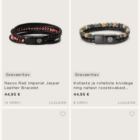
Graveeritav
Graveeritav
Naxos Red Imperial Jasper
Kollaste ja roheliste kividega
Leather Bracelet
ning nahast roostevabast
terasest Icon käevõru
44,95 €
44,95 €
14 VÄRVI
LUCLEON
8 VÄRVI
LUCLEON