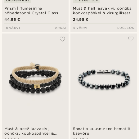
Prism | Tumesinine
Must & hall laavakivi, oonüks,
hõbedatooni Crystal Glass
kookospähkel & kirurgilisest
vääriskiviga käevõru
terasest käevõru komplekt
44,95 €
24,95 €
18 VÄRVI
ARKAI
4 VÄRVI
LUCLEON
Must & beež laavakivi,
Sanatio kuusnurkne hematiit
oonüks, kookospähkel &
käevõru
kullatooni teras käevõru