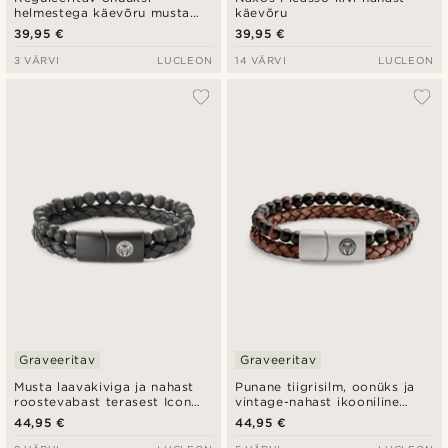
helmestega käevõru musta
käevõru
roostevabast terasest
39,95 €
39,95 €
plaadiga
3 VÄRVI
LUCLEON
14 VÄRVI
LUCLEON
Graveeritav
Graveeritav
Musta laavakiviga ja nahast
Punane tiigrisilm, oonüks ja
roostevabast terasest Icon
vintage-nahast ikooniline
käevõru
käevõru
44,95 €
44,95 €