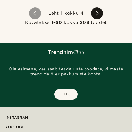
Leht
1
kokku
4
Kuvatakse
1-60
kokku
208
toodet
Ole esimene, kes saab teada uute toodete, viimaste
trendide & eripakkumiste kohta.
LIITU
INSTAGRAM
YOUTUBE