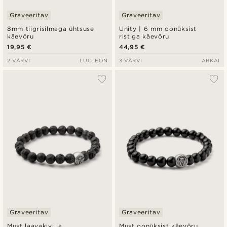
Graveeritav
Graveeritav
8mm tiigrisilmaga ühtsuse
Unity | 6 mm oonüksist
käevõru
ristiga käevõru
19,95 €
44,95 €
2 VÄRVI
LUCLEON
3 VÄRVI
ARKAI
Graveeritav
Graveeritav
Must laavakivi ja
Must oonüksist käevõru