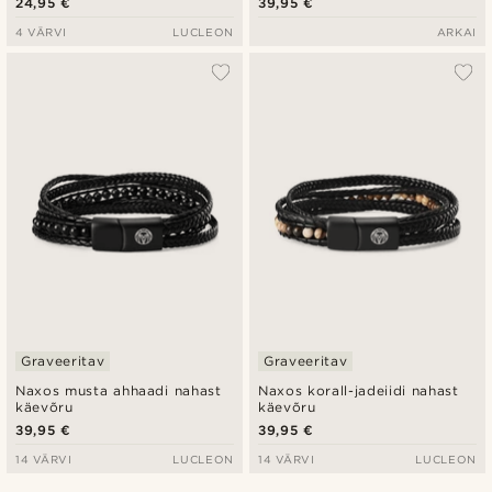
24,95 €
39,95 €
komplekt
4 VÄRVI
LUCLEON
ARKAI
Graveeritav
Graveeritav
Naxos musta ahhaadi nahast
Naxos korall-jadeiidi nahast
käevõru
käevõru
39,95 €
39,95 €
14 VÄRVI
LUCLEON
14 VÄRVI
LUCLEON