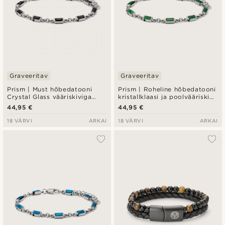
Graveeritav
Graveeritav
Prism | Must hõbedatooni
Prism | Roheline hõbedatooni
Crystal Glass vääriskiviga
kristallklaasi ja poolvääriskivi
käevõru
käevõru
44,95 €
44,95 €
18 VÄRVI
ARKAI
18 VÄRVI
ARKAI