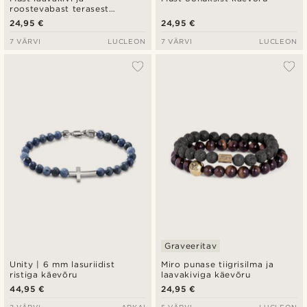
roostevabast terasest
käevõru
24,95 €
24,95 €
7 VÄRVI
LUCLEON
7 VÄRVI
LUCLEON
Graveeritav
Unity | 6 mm lasuriidist
Miro punase tiigrisilma ja
ristiga käevõru
laavakiviga käevõru
44,95 €
24,95 €
3 VÄRVI
ARKAI
5 VÄRVI
LUCLEON