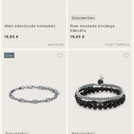
Graveeritav
Wain käevõrude komplekt
Raw mustade kividega
käevõru
19,95 €
19,95 €
WAYKINS
FORT TEMPUS
Uus
Graveeritav
Graveeritav