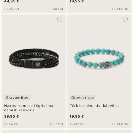
44,95 €
19,95 €
18 VÄRVI
ARKAI
LUCLEON
Graveeritav
Graveeritav
Naxos rohelise tiigrisilma
Türkiissinine kivi käevõru
nahast käevõru
39,95 €
19,95 €
14 VÄRVI
LUCLEON
7 VÄRVI
LUCLEON