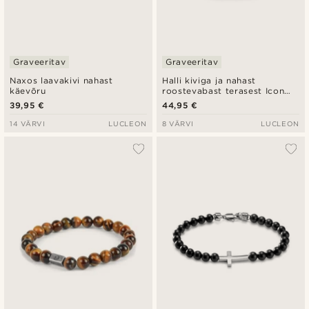
Graveeritav
Graveeritav
Naxos laavakivi nahast
Halli kiviga ja nahast
käevõru
roostevabast terasest Icon
käevõru
39,95 €
44,95 €
14 VÄRVI
LUCLEON
8 VÄRVI
LUCLEON