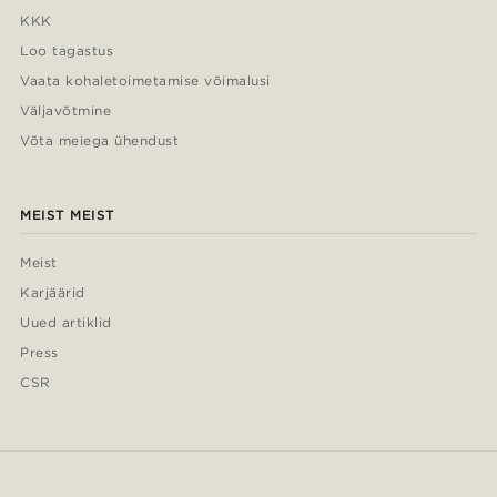
KKK
Loo tagastus
Vaata kohaletoimetamise võimalusi
Väljavõtmine
Võta meiega ühendust
MEIST MEIST
Meist
Karjäärid
Uued artiklid
Press
CSR