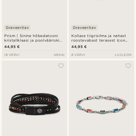
Graveeritav
Graveeritav
Prism | Sinine hõbedatooni
Kollase tiigrisilma ja nahast
kristallklaasi ja poolvääriskivi
roostevabast terasest Icon
käevõru
käevõru
44,95 €
44,95 €
18 VÄRVI
ARKAI
8 VÄRVI
LUCLEON