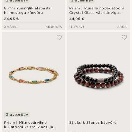
Graveeritav
Graveeritav
8 mm kuninglik alabastri
Prism | Punane hõbedatooni
helmestega käevõru
Crystal Glass vääriskiviga
käevõru
24,95 €
44,95 €
2 VÄRVI
NESHRAW
18 VÄRVI
ARKAI
Graveeritav
Prism | Mitmevärviline
Sticks & Stones käevõru
kullatooni kristallklaasi ja
poolvääriskivi käevõru