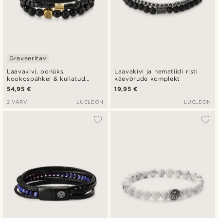
Graveeritav
Laavakivi, oonüks,
Laavakivi ja hematiidi risti
kookospähkel & kullatud
käevõrude komplekt
sterlingi hõbe käevõru
54,95 €
19,95 €
komplekt
2 VÄRVI
LUCLEON
LUCLEON