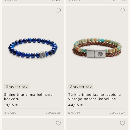
Graveeritav
Graveeritav
Sinine tiigrisilma helmega
Türkiis-imperiaalne jaspis ja
käevõru
vintage-nahast ikooniline
käevõru
19,95 €
44,95 €
4 VÄRVI
LUCLEON
5 VÄRVI
LUCLEON