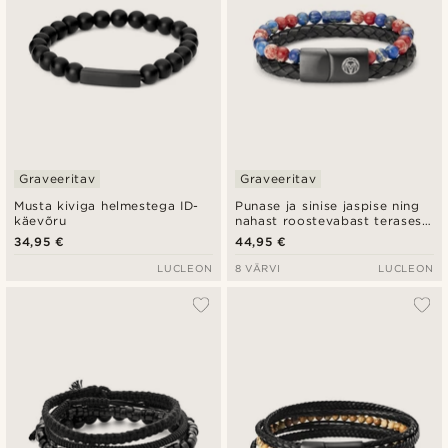
Graveeritav
Graveeritav
Musta kiviga helmestega ID-
Punase ja sinise jaspise ning
käevõru
nahast roostevabast terasest
Icon käevõru
34,95 €
44,95 €
LUCLEON
8 VÄRVI
LUCLEON