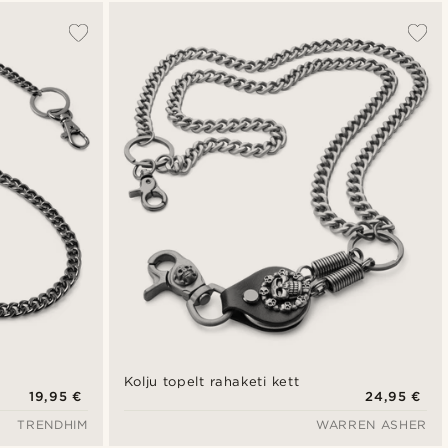
Populaarsed
Uusim
Madala hind
Kõrgeim hind
Kolju topelt rahaketi kett
19,95 €
24,95 €
TRENDHIM
WARREN ASHER