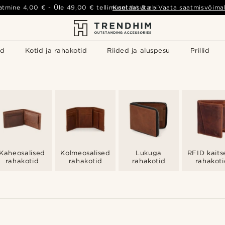
atmine
4,00 €
- Üle
49,00 €
tellimusel tasuta
Kontakt & abi
-
Vaata saatmisvõimal
id
Kotid ja rahakotid
Riided ja aluspesu
Prillid
Kaheosalised
Kolmeosalised
Lukuga
RFID kait
rahakotid
rahakotid
rahakotid
rahakoti