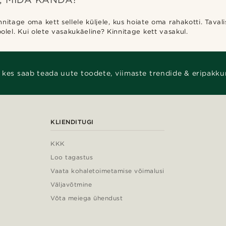
nitage oma kett sellele küljele, kus hoiate oma rahakotti. Tavali
el. Kui olete vasakukäeline? Kinnitage kett vasakul.
 kes saab teada uute toodete, viimaste trendide & eripakku
KLIENDITUGI
KKK
Loo tagastus
Vaata kohaletoimetamise võimalusi
Väljavõtmine
Võta meiega ühendust