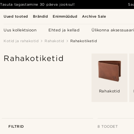
Tasuta tagastamine 30 päeva jooksul!
Sa
Uued tooted
Brändid
Enimmüüdud
Archive Sale
Uus kollektsioon
Ehted ja kellad
Ülikonna aksessuaar
Kotid ja rahakotid
Rahakotid
Rahakotiketid
Rahakotiketid
Rahakotid
FILTRID
8 TOODET