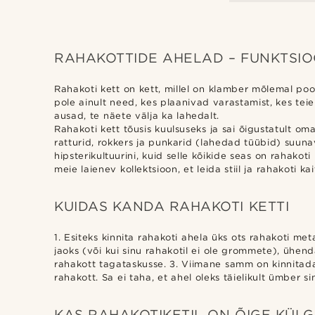
RAHAKOTTIDE AHELAD – FUNKTSIOON
Rahakoti kett on kett, millel on klamber mõlemal pool
pole ainult need, kes plaanivad varastamist, kes teie
ausad, te näete välja ka lahedalt.
Rahakoti kett tõusis kuulsuseks ja sai õigustatult om
ratturid, rokkers ja punkarid (lahedad tüübid) suuna
hipsterikultuurini, kuid selle kõikide seas on rahakot
meie laienev kollektsioon, et leida stiil ja rahakoti ka
KUIDAS KANDA RAHAKOTI KETTI
1. Esiteks kinnita rahakoti ahela üks ots rahakoti me
jaoks (või kui sinu rahakotil ei ole grommete), ühen
rahakott tagataskusse. 3. Viimane samm on kinnitada 
rahakott. Sa ei taha, et ahel oleks täielikult ümber s
KAS RAHAKOTIKETIL ON ÕIGE KÜLG