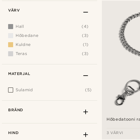
VÄRV
Hall
(4)
Hõbedane
(3)
Kuldne
(1)
Teras
(3)
MATERJAL
Sulamid
(5)
BRÄND
Hõbedatooni ra
HIND
3 VÄRVI