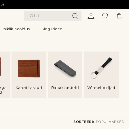
usi
Otsi
Isiklik hooldus
Kingiideed
sega
Kaarditaskud
Rahaklambrid
Võtmehoidjad
d
SORTEERI:
POPULAARSED