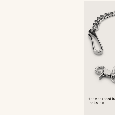
Trendhim
(3)
Warren Asher
(5)
Hõbedatooni lü
konkskett