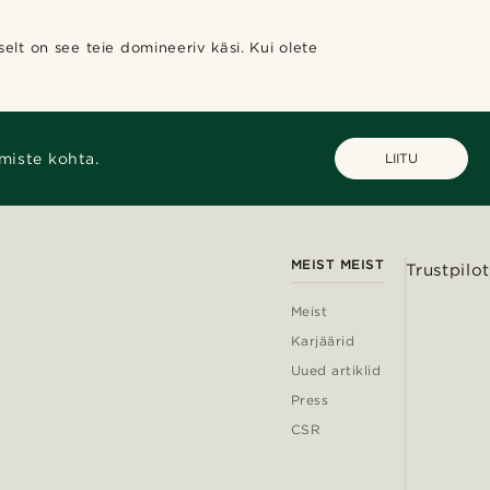
selt on see teie domineeriv käsi. Kui olete
miste kohta.
LIITU
MEIST MEIST
Trustpilot
Meist
Karjäärid
Uued artiklid
Press
CSR