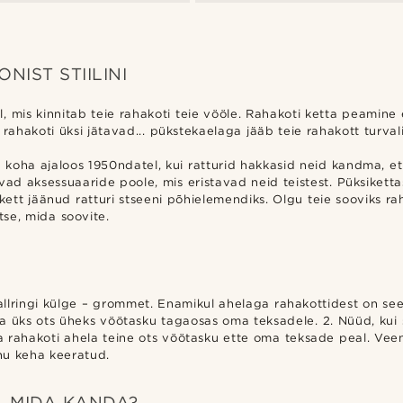
IST STIILINI
, mis kinnitab teie rahakoti teie vööle. Rahakoti ketta peamine 
 rahakoti üksi jätavad... pükstekaelaga jääb teie rahakott turva
a koha ajaloos 1950ndatel, kui ratturid hakkasid neid kandma, et
vad aksessuaaride poole, mis eristavad neid teistest. Püksikett
i kett jäänud ratturi stseeni põhielemendiks. Olgu teie sooviks r
itse, mida soovite.
tallringi külge – grommet. Enamikul ahelaga rahakottidest on see 
da üks ots üheks vöötasku tagaosas oma teksadele. 2. Nüüd, kui 
rahakoti ahela teine ots vöötasku ette oma teksade peal. Veendu
inu keha keeratud.
, MIDA KANDA?