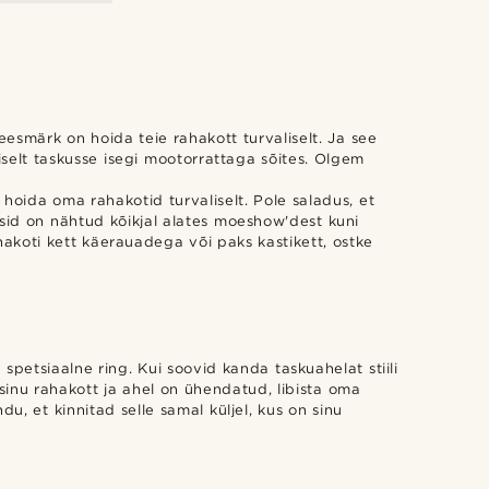
eesmärk on hoida teie rahakott turvaliselt. Ja see
liselt taskusse isegi mootorrattaga sõites. Olgem
 hoida oma rahakotid turvaliselt. Pole saladus, et
asid on nähtud kõikjal alates moeshow'dest kuni
ahakoti kett käerauadega või paks kastikett, ostke
spetsiaalne ring. Kui soovid kanda taskuahelat stiili
sinu rahakott ja ahel on ühendatud, libista oma
, et kinnitad selle samal küljel, kus on sinu