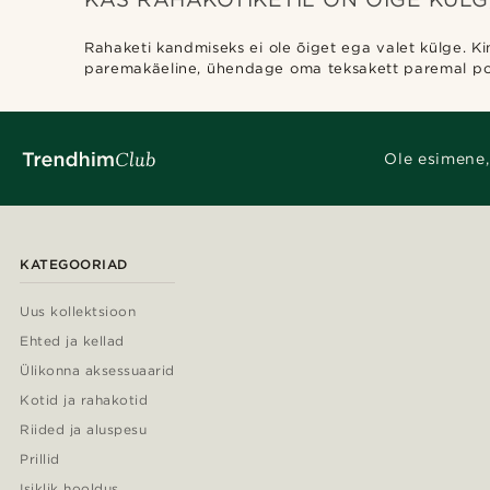
Rahaketi kandmiseks ei ole õiget ega valet külge. Kin
paremakäeline, ühendage oma teksakett paremal pool
Ole esimene,
KATEGOORIAD
Uus kollektsioon
Ehted ja kellad
Ülikonna aksessuaarid
Kotid ja rahakotid
Riided ja aluspesu
Prillid
Isiklik hooldus