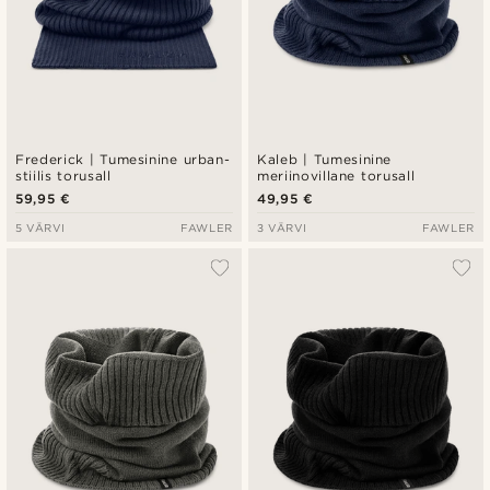
Frederick | Tumesinine urban-
Kaleb | Tumesinine
stiilis torusall
meriinovillane torusall
59,95 €
49,95 €
5 VÄRVI
FAWLER
3 VÄRVI
FAWLER