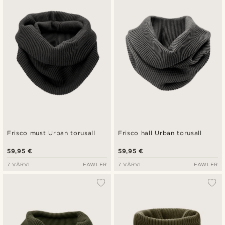
Uusim
Madala hind
Kõrgeim hind
Frisco must Urban torusall
Frisco hall Urban torusall
59,95 €
59,95 €
7 VÄRVI
FAWLER
7 VÄRVI
FAWLER