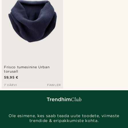
Frisco tumesinine Urban
torusall
59,95 €
7 VÄRVI
FAWLER
Ole esimene, kes saab teada uute toodete, viimaste
trendide & eripakkumiste kohta.