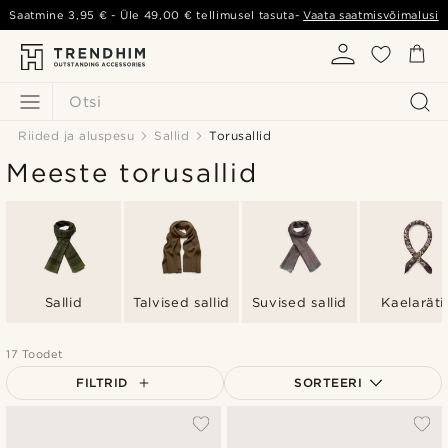
Saatmine
3,95 €
- Üle
49,00 €
tellimusel tasuta-
Vaata saatmisvõimalusi
Otsi
Riided ja aluspesu
Sallid
Torusallid
Meeste torusallid
Sallid
Talvised sallid
Suvised sallid
Kaelaräti
17 Toodet
FILTRID
SORTEERI
Populaarsed