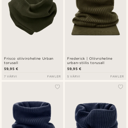
Frisco oliiviroheline Urban
Frederick | Oliivroheline
torusall
urban-stiilis torusall
59,95 €
59,95 €
7 VÄRVI
FAWLER
5 VÄRVI
FAWLER