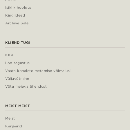
Isiklik hooldus
Kingiideed
Archive Sale
KLIENDITUGI
KKK
Loo tagastus
Vaata kohaletoimetamise võimalusi
Väljavõtmine
Võta meiega ühendust
MEIST MEIST
Meist
Karjäärid