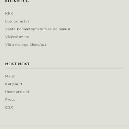
KLIENDITUGI
KKK
Loo tagastus
Vaata kohaletoimetamise võimalusi
Väljavõtmine
Võta meiega ühendust
MEIST MEIST
Meist
Karjäärid
Uued artiklid
Press
CSR