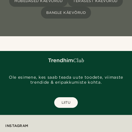
HÕBEDASED KÄEVÕRUD
TERASEST KÄEVÕRUD
BANGLE KÄEVÕRUD
Ole esimene, kes saab teada uute toodete, viimaste
trendide & eripakkumiste kohta.
LIITU
INSTAGRAM