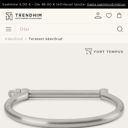
Saatmine
4,00 €
- Üle
49,00 €
tellimusel tasuta-
Vaata saatmisvõimalusi
Otsi
Käevõrud
Terasest käevõrud