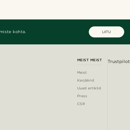
miste kohta.
LIITU
MEIST MEIST
Trustpilot
Meist
Karjäärid
Uued artiklid
Press
CSR