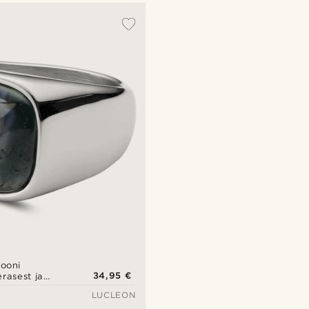
ooni
34,95 €
rasest ja
ga väikese
LUCLEON