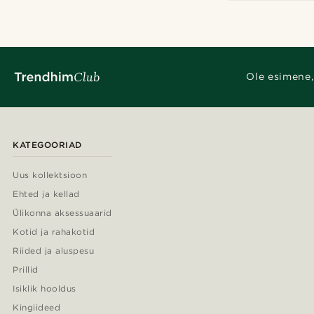
EU/US/UK - 52 mm / 6 / L½
(4)
Isikupärastamise variandid
Graveeri
(4)
Ole esimene,
KATEGOORIAD
Uus kollektsioon
Ehted ja kellad
Ülikonna aksessuaarid
Kotid ja rahakotid
Riided ja aluspesu
Prillid
Isiklik hooldus
Kingiideed