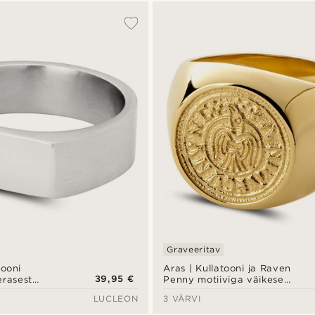
Graveeritav
ooni
Aras | Kullatooni ja Raven
39,95 €
erasest
Penny motiiviga väikese
 sõrmus
sõrme sõrmus
LUCLEON
3 VÄRVI