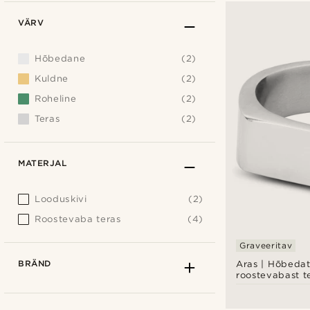
VÄRV
Hõbedane
(2)
Kuldne
(2)
Roheline
(2)
Teras
(2)
MATERJAL
Looduskivi
(2)
Roostevaba teras
(4)
Graveeritav
BRÄND
Aras | Hõbedat
roostevabast t
väikese sõrme