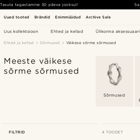
Tasuta tagastamine 30 päeva jooksul!
Sa
Uued tooted
Brändid
Enimmüüdud
Archive Sale
Uus kollektsioon
Ehted ja kellad
Ülikonna aksessuaar
Ehted ja kellad
Sõrmused
Väikese sõrme sõrmused
Meeste väikese
sõrme sõrmused
Sõrmused
FILTRID
4 TOODET