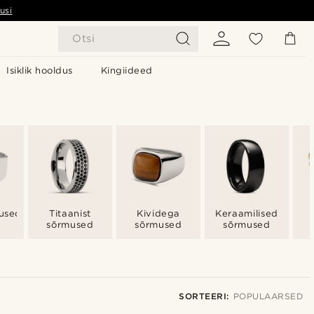
usi
Otsi
Isiklik hooldus
Kingiideed
mused
Titaanist
Kividega
Keraamilised
sõrmused
sõrmused
sõrmused
SORTEERI:
POPULAARSED