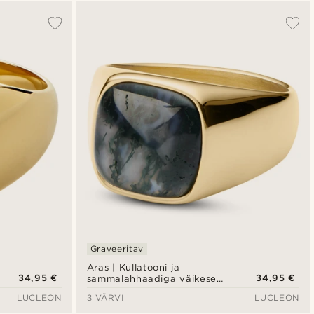
Populaarsed
Uusim
Madala hind
Kõrgeim hind
Graveeritav
Aras | Kullatooni ja
34,95 €
34,95 €
sammalahhaadiga väikese
sõrme sõrmus
LUCLEON
3 VÄRVI
LUCLEON