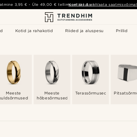
atmine
3,95 €
- Üle
49,00 €
tellimusel tasuta
Kontakt & abi
-
Vaata saatmisvõimal
id
Kotid ja rahakotid
Riided ja aluspesu
Prillid
Meeste
Meeste
Terassõrmused
Pitsatsõr
kuldsõrmused
hõbesõrmused