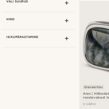
VALI SUURUS
HIND
ISIKUPÄRASTAMINE
Lucleon
(4)
Graveeritav
Kuidas mõõta
Aras | Hõbedat
roostevabast te
EU/US/UK - 47 mm / 4 / H
(4)
sammalahhaadi
3 VÄRVI
sõrme sõrmus
EU/US/UK - 49 mm / 5 / J½
(4)