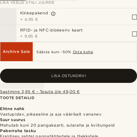
LISA VEELGI STIILI JUURDE
Kinkepakend
+
4,95 €
RFID- ja NFC-blokeeriv kaart
+
9,95 €
Archive Sale
Säästa kuni -50%
Osta kohe
LISA OSTUKORVI
Saatmine 3,95 € - Tasuta üle 49,00 €
TOOTE DETAILID
Ehtne nahk
Vastupidav, pikaealine ja aja väärikalt vananev
Suur suurus
Mahutab kuni 20 pangakaarti, sularaha ja kviitungeid
Paberraha tasku
Eraldisev sahtel pangatähtedele ja tšekkidele