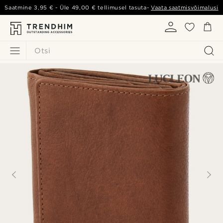
Saatmine
3,95 €
- Üle
49,00 €
tellimusel tasuta-
Vaata saatmisvõimalusi
Otsi