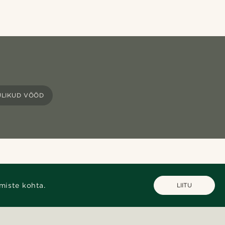
ULIKUD VÖÖD
miste kohta.
LIITU