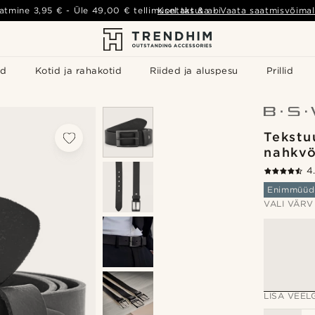
atmine
3,95 €
- Üle
49,00 €
tellimusel tasuta
Kontakt & abi
-
Vaata saatmisvõimal
id
Kotid ja rahakotid
Riided ja aluspesu
Prillid
Tekstu
nahkv
4
Enimmüüd
VALI VÄRV
LISA VEELG