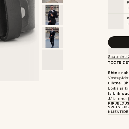
Saatmine 3
TOOTE DET
Ehtne nah
Vastupidav
Lihtne lü
Lõika ja ki
Isiklik pu
Jäta oma j
KIRJELDU
SPETSIFIK
KLIENTID