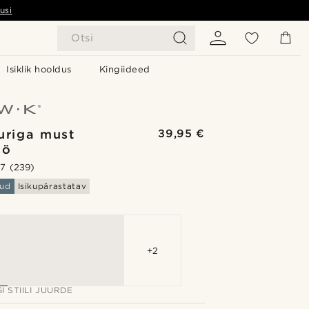
usi
Otsi
Isiklik hooldus
Kingiideed
uriga must
39,95 €
öö
.7
(239)
ud
Isikupärastatav
+2
I STIILI JUURDE