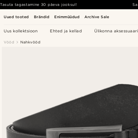
Tasuta tagastamine 30 päeva jooksul!
Sa
Uued tooted
Brändid
Enimmüüdud
Archive Sale
Uus kollektsioon
Ehted ja kellad
Ülikonna aksessuaar
Vööd
Nahkvööd