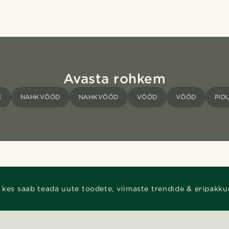
Avasta rohkem
E
NAHKVÖÖD
NAHKVÖÖD
VÖÖD
VÖÖD
PID
 kes saab teada uute toodete, viimaste trendide & eripakku