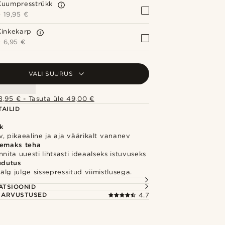
Kuumpresstrükk
+
19,95 €
Kinkekarp
+
6,95 €
VALI SUURUS
,95 € - Tasuta üle 49,00 €
AILID
k
, pikaealine ja aja väärikalt vananev
hemaks teha
nnita uuesti lihtsasti ideaalseks istuvuseks
udutus
älg julge sissepressitud viimistlusega.
S
ATSIOONID
E ARVUSTUSED
4.7