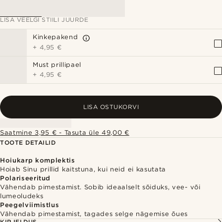
LISA VEELGI STIILI JUURDE
Kinkepakend
+
4,95 €
Must prillipael
+
4,95 €
LISA OSTUKORVI
Saatmine 3,95 € - Tasuta üle 49,00 €
TOOTE DETAILID
Hoiukarp komplektis
Hoiab Sinu prillid kaitstuna, kui neid ei kasutata
Polariseeritud
Vähendab pimestamist. Sobib ideaalselt sõiduks, vee- või
lumeoludeks
Peegelviimistlus
Vähendab pimestamist, tagades selge nägemise õues
KIRJELDUS