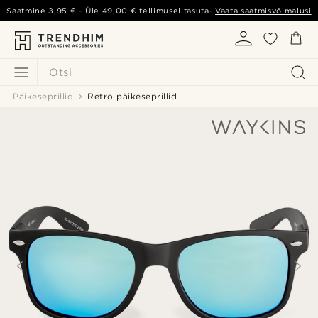
Saatmine
3,95 €
- Üle
49,00 €
tellimusel tasuta-
Vaata saatmisvõimalusi
Otsi
Päikeseprillid
Retro päikeseprillid