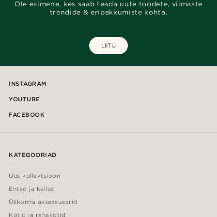
Ole esimene, kes saab teada uute toodete, viimaste
trendide & eripakkumiste kohta.
LIITU
INSTAGRAM
YOUTUBE
FACEBOOK
KATEGOORIAD
Uus kollektsioon
Ehted ja kellad
Ülikonna aksessuaarid
Kotid ja rahakotid