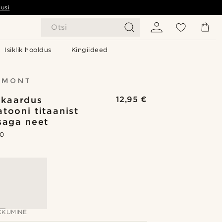
usi
Otsi
Isiklik hooldus
Kingiideed
 kaardus
12,95 €
tooni titaanist
saga neet
.0
KUMINE