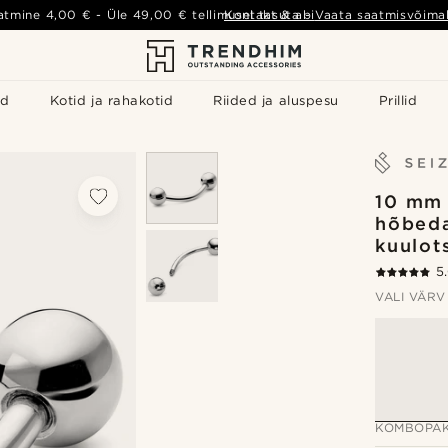
atmine
4,00 €
- Üle
49,00 €
tellimusel tasuta
Kontakt & abi
-
Vaata saatmisvõimal
id
Kotid ja rahakotid
Riided ja aluspesu
Prillid
10 mm
hõbeda
kuulot
5
VALI VÄRV
KOMBOPAK