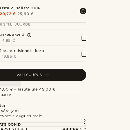
Osta 2, säästa 20%
20,72 €
25,90 €
I STIILI JUURDE
Kinkepakend
+
4,95 €
Meeste reisiehete karp
+
19,95 €
VALI SUURUS
4,00 € - Tasuta üle 49,00 €
AILID
tani
 sära jaoks
evatele augustustele
S
ATSIOONID
E ARVUSTUSED
5.0