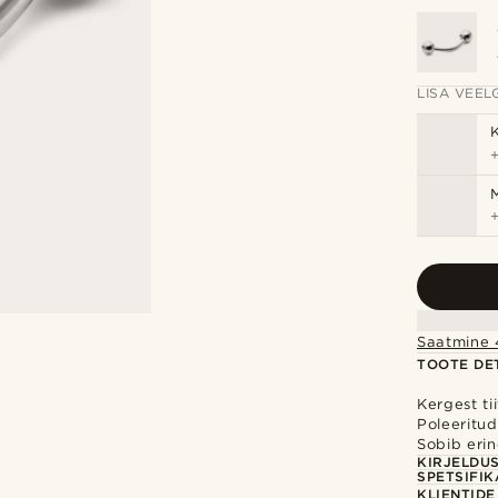
LISA VEELG
Saatmine 
TOOTE DET
Kergest tii
Poleeritud
Sobib erin
KIRJELDU
SPETSIFIK
KLIENTID