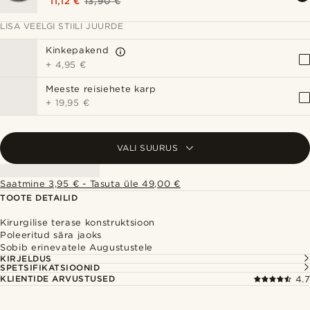
11,12 €
13,90 €
LISA VEELGI STIILI JUURDE
Kinkepakend
+
4,95 €
Meeste reisiehete karp
+
19,95 €
VALI SUURUS
Saatmine 3,95 € - Tasuta üle 49,00 €
TOOTE DETAILID
Kirurgilise terase konstruktsioon
Poleeritud sära jaoks
Sobib erinevatele Augustustele
KIRJELDUS
SPETSIFIKATSIOONID
KLIENTIDE ARVUSTUSED
4.7