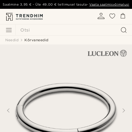
Saatmine
3,95 €
- Üle
49,00 €
tellimusel tasuta-
Vaata saatmisvõimalusi
Otsi
Needid
Kõrvaneedid