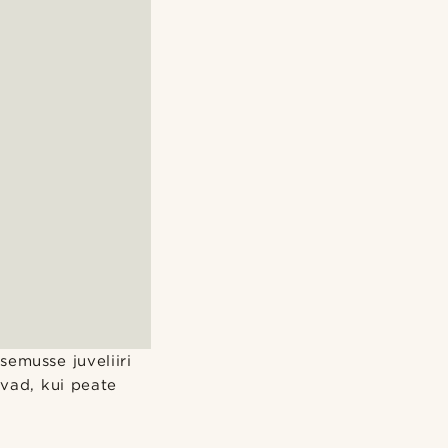
semusse juveliiri
avad, kui peate