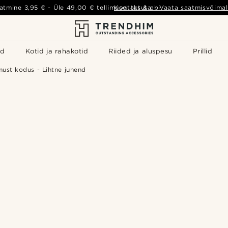
atmine
3,95 €
- Üle
49,00 €
tellimusel tasuta
Kontakt & abi
-
Vaata saatmisvõimal
id
Kotid ja rahakotid
Riided ja aluspesu
Prillid
ust kodus - Lihtne juhend