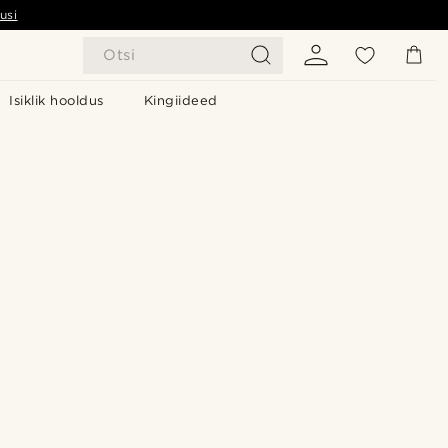
usi
Otsi
Isiklik hooldus
Kingiideed