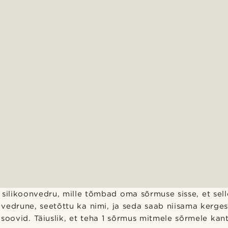
 silikoonvedru, mille tõmbad oma sõrmuse sisse, et sell
vedrune, seetõttu ka nimi, ja seda saab niisama kerge
 soovid. Täiuslik, et teha 1 sõrmus mitmele sõrmele kan