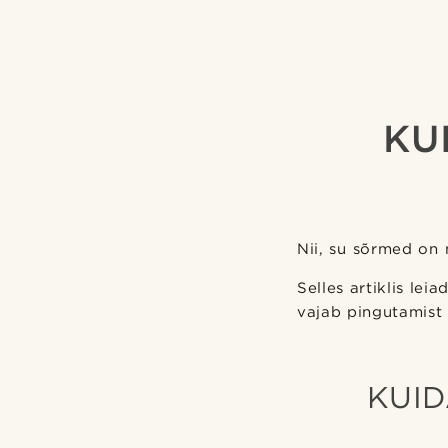
KU
Nii, su sõrmed on
Selles artiklis le
vajab pingutamist 
KUI