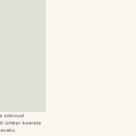
e sobivust
sti ümber keerata
tavaks.