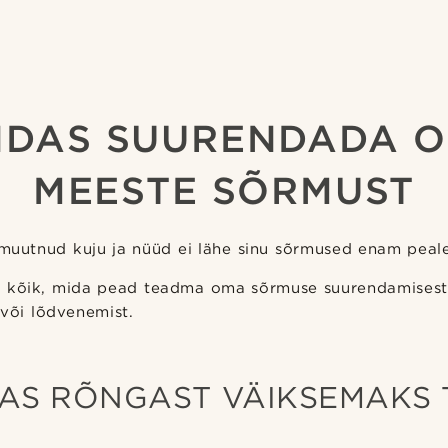
IDAS SUURENDADA 
MEESTE SÕRMUST
 muutnud kuju ja nüüd ei lähe sinu sõrmused enam peale
iad kõik, mida pead teadma oma sõrmuse suurendamisest,
või lõdvenemist.
DAS RÕNGAST VÄIKSEMAKS 