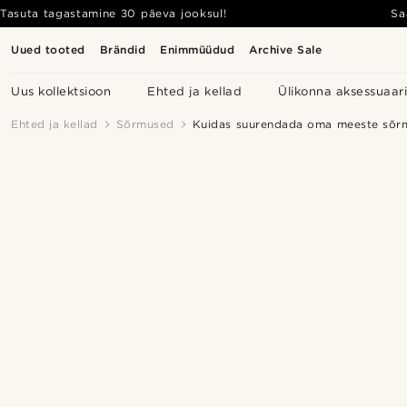
Tasuta tagastamine 30 päeva jooksul!
Sa
Uued tooted
Brändid
Enimmüüdud
Archive Sale
Uus kollektsioon
Ehted ja kellad
Ülikonna aksessuaar
Ehted ja kellad
Sõrmused
Kuidas suurendada oma meeste sõrm