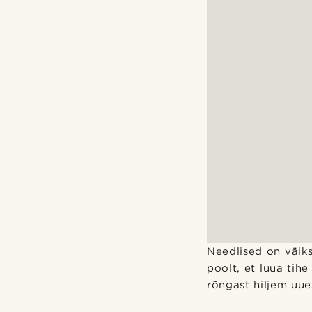
Needlised on väikse
poolt, et luua tih
rõngast hiljem uu