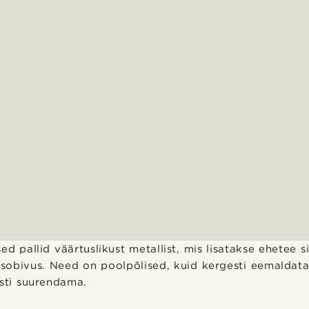
d pallid väärtuslikust metallist, mis lisatakse ehetee si
e sobivus. Need on poolpõlised, kuid kergesti eemaldat
esti suurendama.