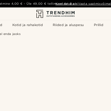
atmine
4,00 €
- Üle
49,00 €
tellimusel tasuta
Kontakt & abi
-
Vaata saatmisvõimal
id
Kotid ja rahakotid
Riided ja aluspesu
Prillid
jal enda jaoks