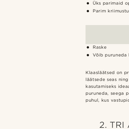
Üks parimaid opt
Parim kriimustu
Raske
Võib puruneda
Klaasläätsed on p
läätsede seas nin
kasutamiseks ideaa
puruneda, seega po
puhul, kus vastupi
2. TR