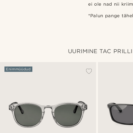
ei ole nad nii krii
*Palun pange tähel
UURIMINE TAC PRILL
Enimmüüdud