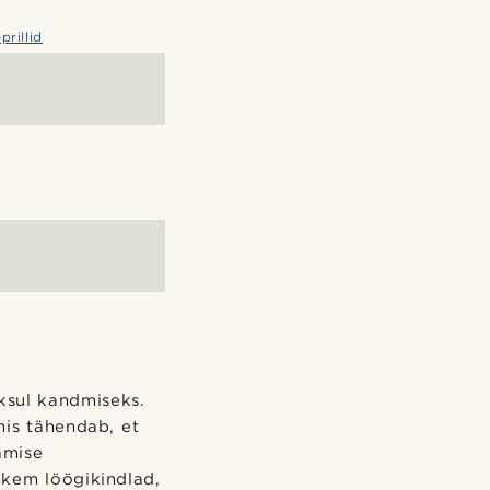
rillid
ksul kandmiseks.
is tähendab, et
amise
hkem löögikindlad,