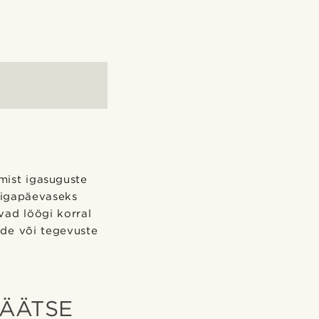
mist igasuguste
 igapäevaseks
vad löögi korral
ade või tegevuste
LÄÄTSE