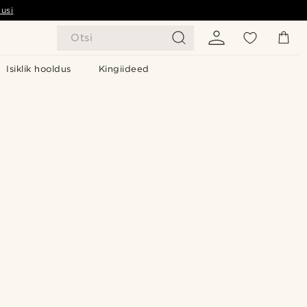
usi
Otsi
Isiklik hooldus
Kingiideed