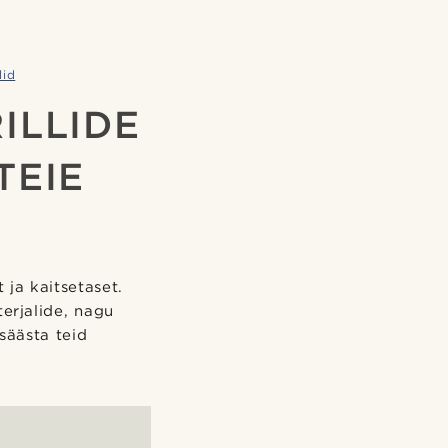
lid
RILLIDE
TEIE
 ja kaitsetaset.
terjalide, nagu
säästa teid