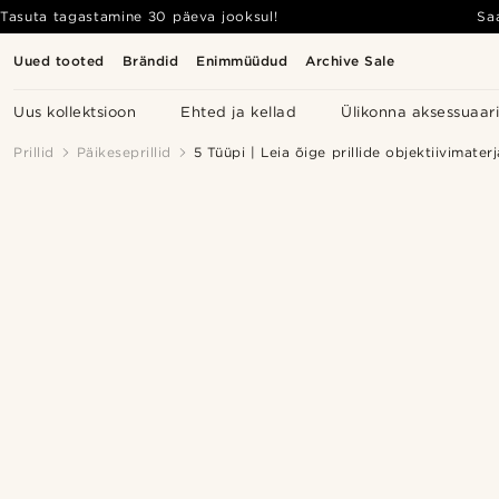
Tasuta tagastamine 30 päeva jooksul!
Sa
Uued tooted
Brändid
Enimmüüdud
Archive Sale
Uus kollektsioon
Ehted ja kellad
Ülikonna aksessuaar
Prillid
Päikeseprillid
5 Tüüpi | Leia õige prillide objektiivimater