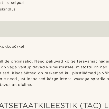
ilisi selgusi
skindlus
 kokkupõrkel
rillide originaalid. Need pakuvad kõige teravamat näge
g on väga vastupidavad kriimustustele, mistõttu on nad
lsed. Klaasläätsed on raskemad kui plastläätsed ja või
le need just ideaalsed kõrge intensiivsusega spordial
davus on oluline.
I ATSETAATKILEESTIK (TAC) 