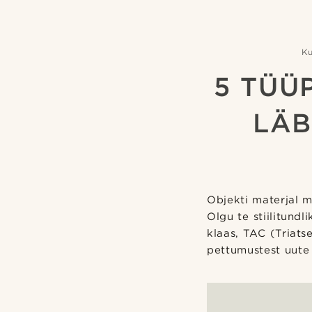
K
5 TÜÜP
LÄB
Objekti materjal mõ
Olgu te stiilitundl
klaas, TAC (Triats
pettumustest uute p