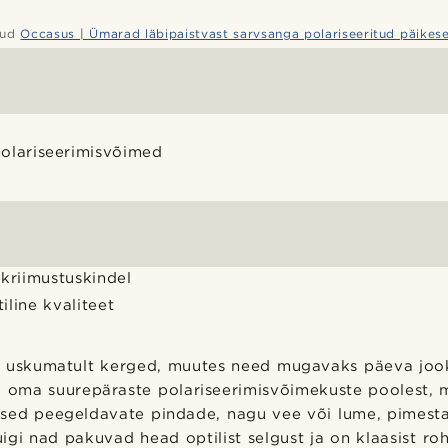
ud
Occasus | Ümarad läbipaistvast sarvsanga polariseeritud päikesep
olariseerimisvõimed
kriimustuskindel
line kvaliteet
n uskumatult kerged, muutes need mugavaks päeva joo
 oma suurepäraste polariseerimisvõimekuste poolest, m
sed peegeldavate pindade, nagu vee või lume, pimest
gi nad pakuvad head optilist selgust ja on klaasist ro