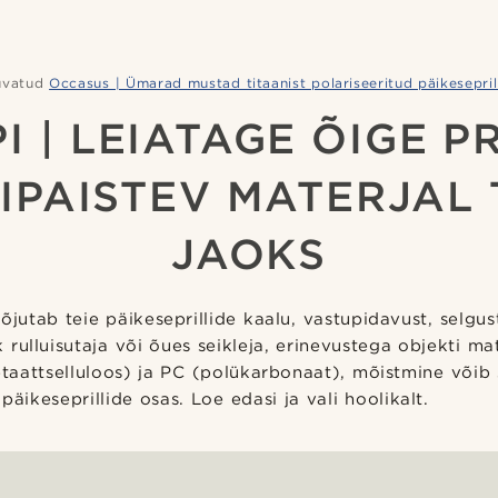
uvatud
Occasus | Ümarad mustad titaanist polariseeritud päikesepril
I | LEIATAGE ÕIGE P
IPAISTEV MATERJAL 
JAOKS
jutab teie päikeseprillide kaalu, vastupidavust, selgust
ik rulluisutaja või õues seikleja, erinevustega objekti ma
etaattselluloos) ja PC (polükarbonaat), mõistmine võib 
äikeseprillide osas. Loe edasi ja vali hoolikalt.