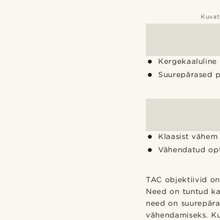
Kuvat
Kergekaaluline
Suurepärased p
Klaasist vähem 
Vähendatud opti
TAC objektiivid o
Need on tuntud ka
need on suurepära
vähendamiseks. Kui