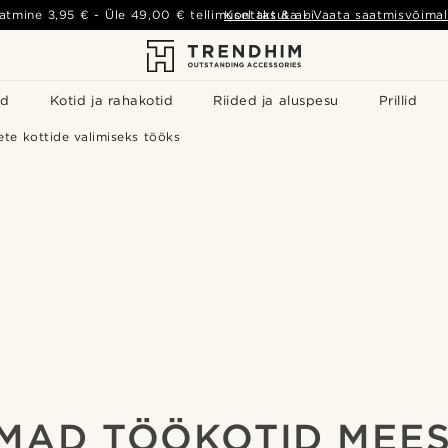
atmine
3,95 €
- Üle
49,00 €
tellimusel tasuta
Kontakt & abi
-
Vaata saatmisvõimal
id
Kotid ja rahakotid
Riided ja aluspesu
Prillid
ete kottide valimiseks tööks
MAD TÖÖKOTID MEE