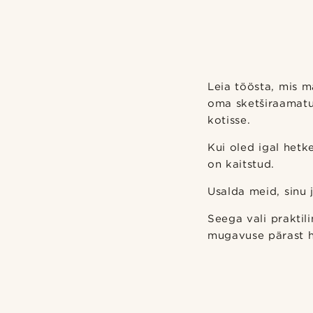
Leia töösta, mis m
oma sketširaamatu
kotisse.
Kui oled igal hetk
on kaitstud.
Usalda meid, sinu j
Seega vali praktili
mugavuse pärast h