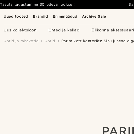
Tasuta tagastamine 30 päeva jooksul!
Sa
Uued tooted
Brändid
Enimmüüdud
Archive Sale
Uus kollektsioon
Ehted ja kellad
Ülikonna aksessuaar
Kotid ja rahakotid
Kotid
Parim kott kontoriks: Sinu juhend õig
PARI