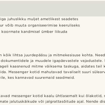
iga juhuslikku muljet ametlikest seadetes
uur võib muuta organiseerimise keeruliseks
 koormate kandmisel ümber liikuda
n kõik lihtsa juurdepääsu ja mitmekesisuse kohta. Need
e, dokumentidele ja muudele igapäevastele vajadustele.
geli kaasnenud mitme väiksema taskuga, aidates teil 
ida. Messenger kotid mahutavad tavaliselt suuri sülear
eile, kes kannavad suuremaid seadmeid.
tavad messenger kotid kaalu ühtlasemalt kui õlakotid,
te jalutuskäikude või jalgrattasõitude ajal. Nende di