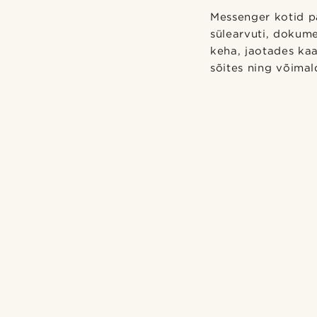
Messenger kotid pa
sülearvuti, dokum
keha, jaotades ka
sõites ning võimal