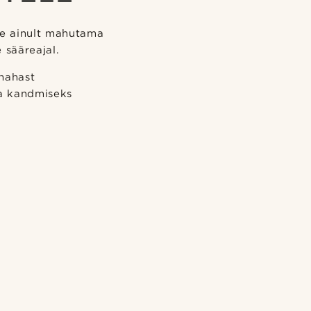
te ainult mahutama
 sääreajal.
 nahast
la kandmiseks