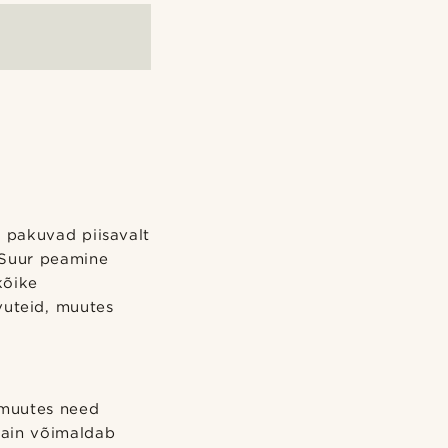
 pakuvad piisavalt
 Suur peamine
kõike
vuteid, muutes
 muutes need
sain võimaldab