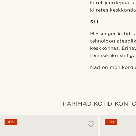
kiiret juurdepääsu
kiiretes keskkonda
Stiil
Messenger kotid ta
tehnoloogiateadlik
keskkonnas. Erinev
teie isikliku stiiliga
Nad on mõnikord s
PARIMAD KOTID KONTO
-10%
-10%