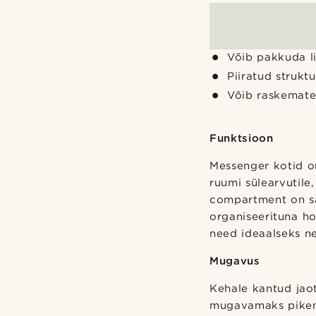
Võib pakkuda li
Piiratud strukt
Võib raskemate
Funktsioon
Messenger kotid o
ruumi sülearvutil
compartment on sa
organiseerituna ho
need ideaalseks n
Mugavus
Kehale kantud jao
mugavamaks pikema