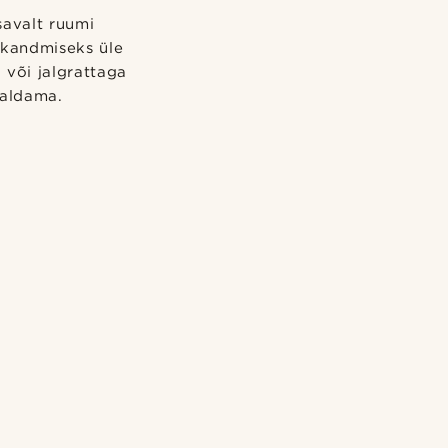
savalt ruumi
 kandmiseks üle
 või jalgrattaga
maldama.