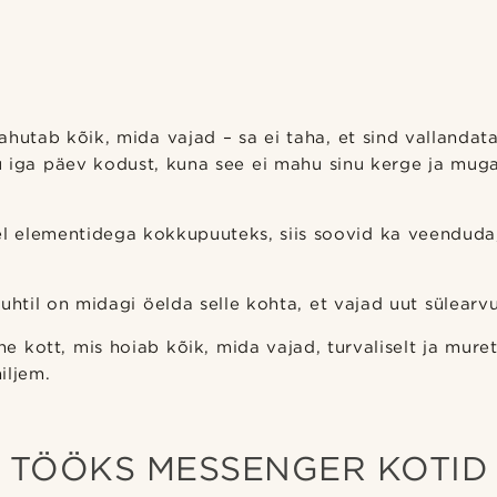
ahutab kõik, mida vajad – sa ei taha, et sind vallandat
 iga päev kodust, kuna see ei mahu sinu kerge ja muga
el elementidega kokkupuuteks, siis soovid ka veenduda,
uhtil on midagi öelda selle kohta, et vajad uut sülearvu
ne kott, mis hoiab kõik, mida vajad, turvaliselt ja mure
iljem.
TÖÖKS MESSENGER KOTID