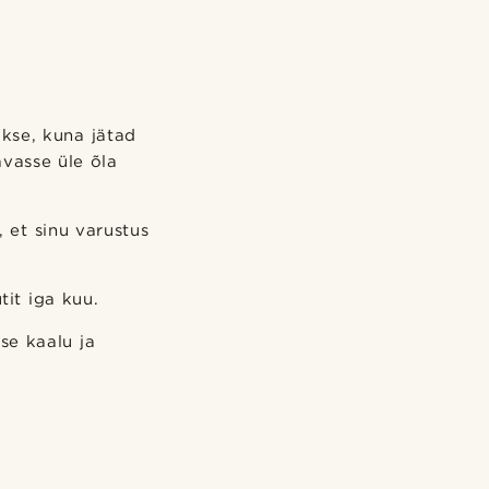
akse, kuna jätad
vasse üle õla
 et sinu varustus
tit iga kuu.
tse kaalu ja