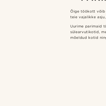
Õige töökott võib
teie vajalikke asj
Uurime parimaid tö
sülearvutikotid, m
mõeldud kotid ning