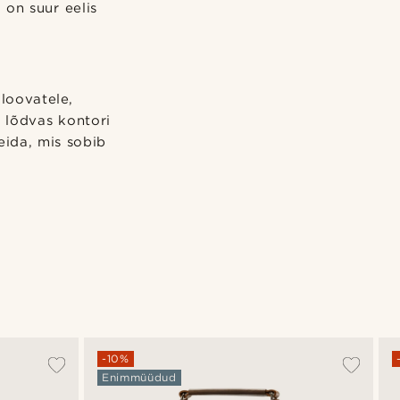
 on suur eelis
loovatele,
m lõdvas kontori
eida, mis sobib
-10%
Enimmüüdud