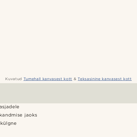
Kuvatud
Tumehall kanvasest kott
&
Teksasinine kanvasest kott
 asjadele
kandmise jaoks
ekülgne