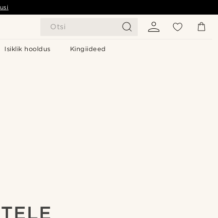
usi
Otsi
Isiklik hooldus
Kingiideed
STELE