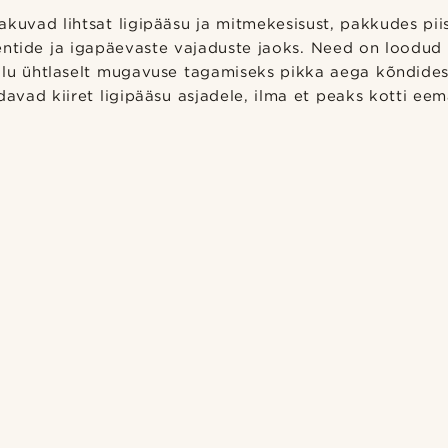
kuvad lihtsat ligipääsu ja mitmekesisust, pakkudes pii
entide ja igapäevaste vajaduste jaoks. Need on loodud
alu ühtlaselt mugavuse tagamiseks pikka aega kõndides
davad kiiret ligipääsu asjadele, ilma et peaks kotti ee