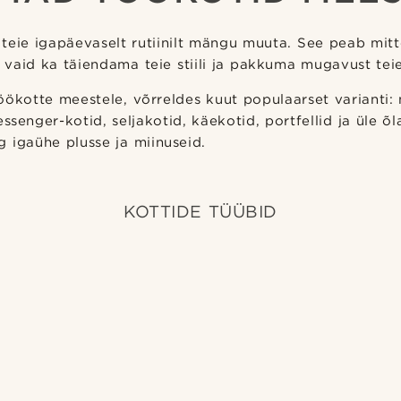
 teie igapäevaselt rutiinilt mängu muuta. See peab mit
u, vaid ka täiendama teie stiili ja pakkuma mugavust teie
ökotte meestele, võrreldes kuut populaarset varianti:
essenger-kotid, seljakotid, käekotid, portfellid ja üle õ
 igaühe plusse ja miinuseid.
KOTTIDE TÜÜBID