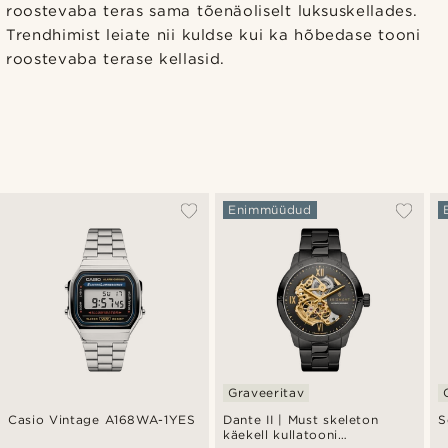
roostevaba teras sama tõenäoliselt luksuskellades.
Trendhimist leiate nii kuldse kui ka hõbedase tooni
roostevaba terase kellasid.
Enimmüüdud
Graveeritav
Casio Vintage A168WA-1YES
Dante II | Must skeleton
S
käekell kullatooni