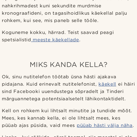
nahkrihmadest kuni sekundite murdmise
kronograafideni, on tagasihoidlikus käekellal palju
rohkem, kui see, mis paneb selle tööle.
Koguneme kokku, härrad. Teist saavad peagi
spetsialistid
meeste käekellade
.
MIKS KANDA KELLA?
Ok, sinu nutitelefon töötab üsna hästi ajakava
pidajana. Kuid erinevalt nutitelefonist,
käekell
ei häiri
sind Facebooki uuendustega sõpradelt ja Tinderi
märguannetega potentsiaalsetelt lähikontaktidelt.
Kell on rohkem kui lihtsalt minutite ja tundide mõõt.
Mees, kes kannab kella, ei ole lihtsalt mees, kes
püüab ajas püsida, vaid mees
püüab hästi välja näha
.