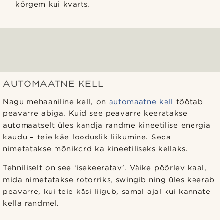
kõrgem kui kvarts.
AUTOMAATNE KELL
Nagu mehaaniline kell, on
automaatne kell
töötab
peavarre abiga. Kuid see peavarre keeratakse
automaatselt üles kandja randme kineetilise energia
kaudu – teie käe looduslik liikumine. Seda
nimetatakse mõnikord ka kineetiliseks kellaks.
Tehniliselt on see ‘isekeeratav’. Väike pöörlev kaal,
mida nimetatakse rotorriks, swingib ning üles keerab
peavarre, kui teie käsi liigub, samal ajal kui kannate
kella randmel.