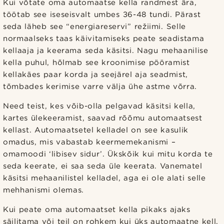
Kui võtate oma automaatse kella randmest ära,
töötab see iseseisvalt umbes 36-48 tundi. Pärast
seda läheb see “energiareservi” režiimi. Selle
normaalseks taas käivitamiseks peate seadistama
kellaaja ja keerama seda käsitsi. Nagu mehaanilise
kella puhul, hõlmab see kroonimise pööramist
kellakäes paar korda ja seejärel aja seadmist,
tõmbades kerimise varre välja ühe astme võrra.
Need teist, kes võib-olla pelgavad käsitsi kella,
kartes ülekeeramist, saavad rõõmu automaatsest
kellast. Automaatsetel kelladel on see kasulik
omadus, mis vabastab keermemekanismi –
omamoodi ‘libisev sidur’. Ükskõik kui mitu korda te
seda keerate, ei saa seda üle keerata. Vanematel
käsitsi mehaanilistel kelladel, aga ei ole alati selle
mehhanismi olemas.
Kui peate oma automaatset kella pikaks ajaks
säilitama või teil on rohkem kui üks automaatne kell,