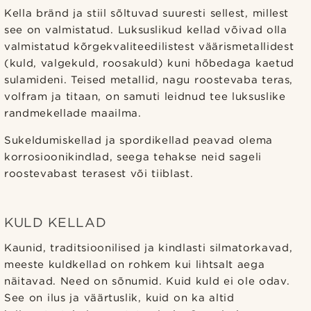
Kella bränd ja stiil sõltuvad suuresti sellest, millest
see on valmistatud. Luksuslikud kellad võivad olla
valmistatud kõrgekvaliteedilistest väärismetallidest
(kuld, valgekuld, roosakuld) kuni hõbedaga kaetud
sulamideni. Teised metallid, nagu roostevaba teras,
volfram ja titaan, on samuti leidnud tee luksuslike
randmekellade maailma.
Sukeldumiskellad ja spordikellad peavad olema
korrosioonikindlad, seega tehakse neid sageli
roostevabast terasest või tiiblast.
KULD KELLAD
Kaunid, traditsioonilised ja kindlasti silmatorkavad,
meeste kuldkellad on rohkem kui lihtsalt aega
näitavad. Need on sõnumid. Kuid kuld ei ole odav.
See on ilus ja väärtuslik, kuid on ka altid