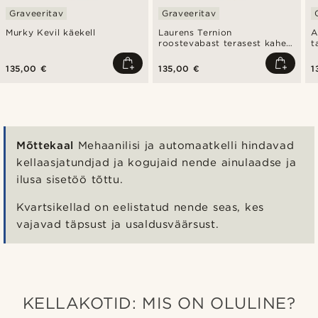
Graveeritav
Graveeritav
Murky Kevil käekell
Laurens Ternion
A
roostevabast terasest kahe
t
ajatsooni käekell
135,00 €
135,00 €
1
Mõttekaal
Mehaanilisi ja automaatkelli hindavad
kellaasjatundjad ja kogujaid nende ainulaadse ja
ilusa sisetöö tõttu.
Kvartsikellad on eelistatud nende seas, kes
vajavad täpsust ja usaldusväärsust.
KELLAKOTID: MIS ON OLULINE?