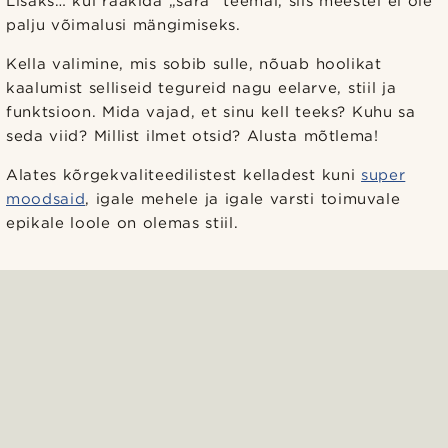
Lisaks… kui rääkida „sära“ teemal, siis meestel ei ole
palju võimalusi mängimiseks.
Kella valimine, mis sobib sulle, nõuab hoolikat
kaalumist selliseid tegureid nagu eelarve, stiil ja
funktsioon. Mida vajad, et sinu kell teeks? Kuhu sa
seda viid? Millist ilmet otsid? Alusta mõtlema!
Alates kõrgekvaliteedilistest kelladest kuni
super
moodsaid
, igale mehele ja igale varsti toimuvale
epikale loole on olemas stiil.