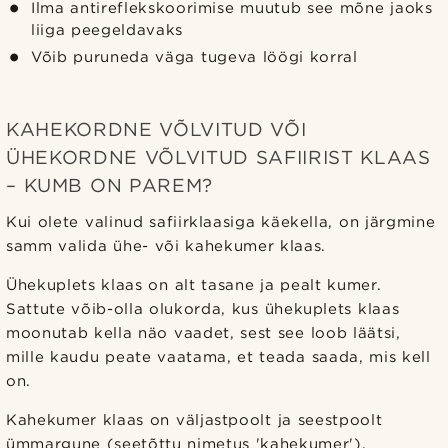
Ilma antireflekskoorimise muutub see mõne jaoks
liiga peegeldavaks
Võib puruneda väga tugeva löögi korral
KAHEKORDNE VÕLVITUD VÕI
ÜHEKORDNE VÕLVITUD SAFIIRIST KLAAS
– KUMB ON PAREM?
Kui olete valinud safiirklaasiga käekella, on järgmine
samm valida ühe- või kahekumer klaas.
Ühekuplets klaas on alt tasane ja pealt kumer.
Sattute võib-olla olukorda, kus ühekuplets klaas
moonutab kella näo vaadet, sest see loob läätsi,
mille kaudu peate vaatama, et teada saada, mis kell
on.
Kahekumer klaas on väljastpoolt ja seestpoolt
ümmargune (seetõttu nimetus 'kahekumer').