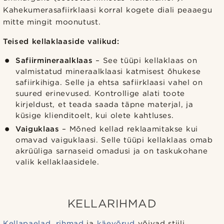
Kahekumerasafiirklaasi korral kogete diali peaaegu
mitte mingit moonutust.
Teised kellaklaaside valikud:
Safiirmineraalklaas
– See tüüpi kellaklaas on
valmistatud mineraalklaasi katmisest õhukese
safiirkihiga. Selle ja ehtsa safiirklaasi vahel on
suured erinevused. Kontrollige alati toote
kirjeldust, et teada saada täpne materjal, ja
küsige klienditoelt, kui olete kahtluses.
Vaiguklaas
– Mõned kellad reklaamitakse kui
omavad vaiguklaasi. Selle tüüpi kellaklaas omab
akrüüliga sarnaseid omadusi ja on taskukohane
valik kellaklaasidele.
KELLARIHMAD
Kellapaelad, rihmad
ja
käevõrud
võivad stiili,