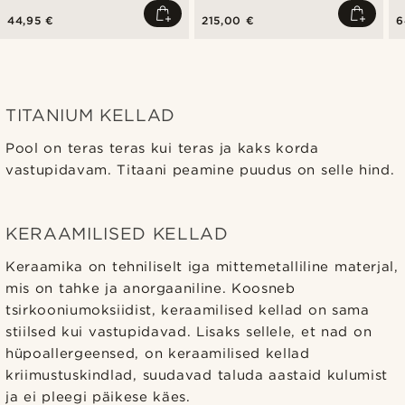
mehhanismiga
44,95 €
215,00 €
6
TITANIUM KELLAD
Pool on teras teras kui teras ja kaks korda
vastupidavam. Titaani peamine puudus on selle hind.
KERAAMILISED KELLAD
Keraamika on tehniliselt iga mittemetalliline materjal,
mis on tahke ja anorgaaniline. Koosneb
tsirkooniumoksiidist, keraamilised kellad on sama
stiilsed kui vastupidavad. Lisaks sellele, et nad on
hüpoallergeensed, on keraamilised kellad
kriimustuskindlad, suudavad taluda aastaid kulumist
ja ei pleegi päikese käes.