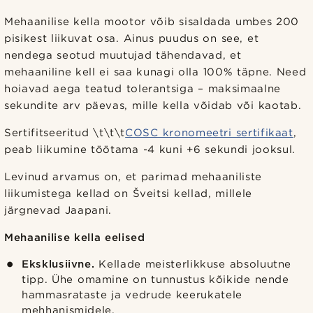
Mehaanilise kella mootor võib sisaldada umbes 200
pisikest liikuvat osa. Ainus puudus on see, et
nendega seotud muutujad tähendavad, et
mehaaniline kell ei saa kunagi olla 100% täpne. Need
hoiavad aega teatud tolerantsiga – maksimaalne
sekundite arv päevas, mille kella võidab või kaotab.
Sertifitseeritud \t\t\t
COSC kronomeetri sertifikaat
,
peab liikumine töötama -4 kuni +6 sekundi jooksul.
Levinud arvamus on, et parimad mehaaniliste
liikumistega kellad on Šveitsi kellad, millele
järgnevad Jaapani.
Mehaanilise kella eelised
Eksklusiivne.
Kellade meisterlikkuse absoluutne
tipp. Ühe omamine on tunnustus kõikide nende
hammasrataste ja vedrude keerukatele
mehhanismidele.