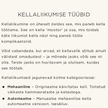
KELLALIIKUMISE TÜÜBID
Kellaliikumine on üheselt öeldes see, mis paneb kella
töötama. See on kella 'mootor' ja osa, mis toidab
käte liikumist kella näol ning paneb tööle
komplikaatorid.
Võid vabandada, kui arvad, et kellavalik sõltub ainult
välistest omadustest – ja mõnede jaoks võib see nii
olla. Teiste jaoks on huvitavam ja olulisem, kuidas
see töötab.
Kellaliikumised jagunevad kolme kategooriasse:
Mehaaniline
– Originaalne käivitatav kell. Toitetud
väikeste hammasrataste ja ketastega.
Automaatne
– Manuaalse mehaanilise kella
automaatne versioon. Isesäiluv.