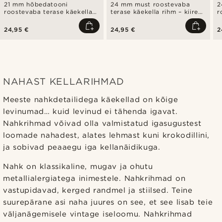
21 mm hõbedatooni
24 mm must roostevaba
2
roostevaba terase käekella
terase käekella rihm – kiire
r
rihm – kiire vabastusega
vabastusega
r
24,95 €
24,95 €
2
NAHAST KELLARIHMAD
Meeste nahkdetailidega käekellad on kõige
levinumad… kuid levinud ei tähenda igavat.
Nahkrihmad võivad olla valmistatud igasugustest
loomade nahadest, alates lehmast kuni krokodillini,
ja sobivad peaaegu iga kellanäidikuga.
Nahk on klassikaline, mugav ja ohutu
metallialergiatega inimestele. Nahkrihmad on
vastupidavad, kerged randmel ja stiilsed. Teine
suurepärane asi naha juures on see, et see lisab teie
väljanägemisele vintage iseloomu. Nahkrihmad