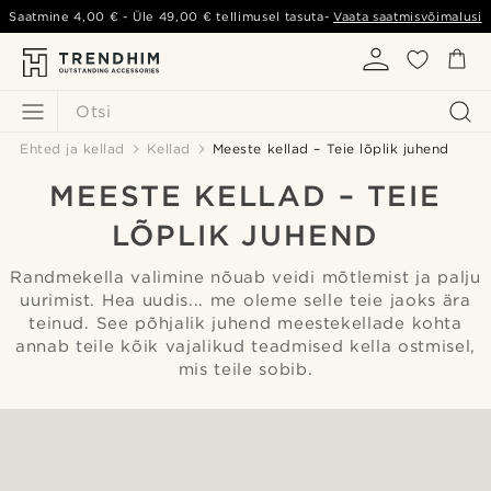
Saatmine
4,00 €
- Üle
49,00 €
tellimusel tasuta-
Vaata saatmisvõimalusi
Otsi
Ehted ja kellad
Kellad
Meeste kellad – Teie lõplik juhend
MEESTE KELLAD – TEIE
LÕPLIK JUHEND
Randmekella valimine nõuab veidi mõtlemist ja palju
uurimist. Hea uudis... me oleme selle teie jaoks ära
teinud. See põhjalik juhend meestekellade kohta
annab teile kõik vajalikud teadmised kella ostmisel,
mis teile sobib.