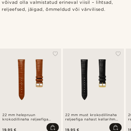
võivad olla valmistatud erineval viisil – lihtsad,
reljeefsed, jäigad, õmmeldud või värvilised.
22 mm helepruun
22 mm must krokodillinaha
2
krokodillinaha reljeefiga
reljeefiga nahast kellarihm
r
nahast Surge kellarihm
kullatooni pandlaga,
k
roosakuldse tooniga
kiirvabastusega
k
19,95 €
19,95 €
1