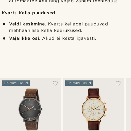
automaatne kell ning vajab vähem teenindust.
Kvarts Kella puudused
Veidi keskmine.
Kvarts kelladel puuduvad
mehhaanilise kella keerukused.
Vajalikke osi.
Akud ei kesta igavesti.
Enimmüüdud
Enimmüüdud