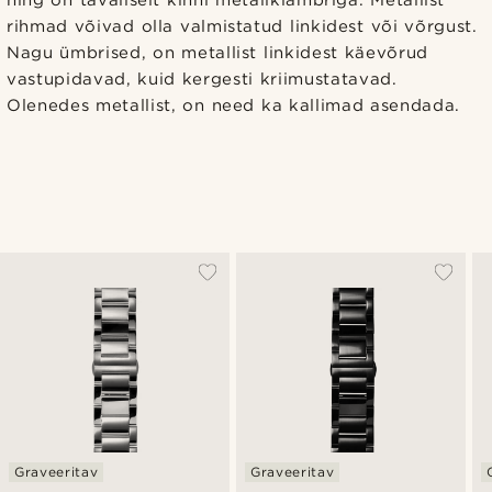
ning on tavaliselt kinni metallklambriga. Metallist
rihmad võivad olla valmistatud linkidest või võrgust.
Nagu ümbrised, on metallist linkidest käevõrud
vastupidavad, kuid kergesti kriimustatavad.
Olenedes metallist, on need ka kallimad asendada.
Graveeritav
Graveeritav