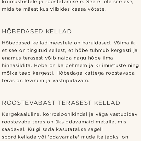
kriimustustele ja roostetamisele. See ei ole see ese,
mida te mäestikus viibides kaasa võtate.
HÕBEDASED KELLAD
Hõbedased kellad meestele on haruldased. Võimalik,
et see on tingitud sellest, et hõbe tuhmub kergesti ja
enamus terasest võib näida nagu hõbe ilma
hinnasildita. Hõbe on ka pehmem ja kriimustuste ning
mõlke teeb kergesti. Hõbedaga kattega roostevaba
teras on levinum ja vastupidavam.
ROOSTEVABAST TERASEST KELLAD
Kergekaaluline, korrosioonikindel ja väga vastupidav
roostevaba teras on üks odavamaid metalle, mis
saadaval. Kuigi seda kasutatakse sageli
spordikellade või 'odavamate' mudelite jaoks, on