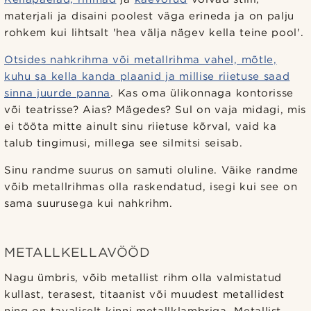
materjali ja disaini poolest väga erineda ja on palju
rohkem kui lihtsalt 'hea välja nägev kella teine pool'.
Otsides nahkrihma või metallrihma vahel, mõtle,
kuhu sa kella kanda plaanid ja millise riietuse saad
sinna juurde panna
. Kas oma ülikonnaga kontorisse
või teatrisse? Aias? Mägedes? Sul on vaja midagi, mis
ei tööta mitte ainult sinu riietuse kõrval, vaid ka
talub tingimusi, millega see silmitsi seisab.
Sinu randme suurus on samuti oluline. Väike randme
võib metallrihmas olla raskendatud, isegi kui see on
sama suurusega kui nahkrihm.
METALLKELLAVÖÖD
Nagu ümbris, võib metallist rihm olla valmistatud
kullast, terasest, titaanist või muudest metallidest