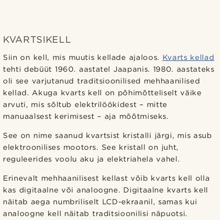
KVARTSIKELL
Siin on kell, mis muutis kellade ajaloos.
Kvarts kellad
tehti debüüt 1960. aastatel Jaapanis. 1980. aastateks
oli see varjutanud traditsioonilised mehhaanilised
kellad. Akuga kvarts kell on põhimõtteliselt väike
arvuti, mis sõltub elektrilöökidest – mitte
manuaalsest kerimisest – aja mõõtmiseks.
See on nime saanud kvartsist kristalli järgi, mis asub
elektroonilises mootors. See kristall on juht,
reguleerides voolu aku ja elektriahela vahel.
Erinevalt mehhaanilisest kellast võib kvarts kell olla
kas digitaalne või analoogne. Digitaalne kvarts kell
näitab aega numbriliselt LCD-ekraanil, samas kui
analoogne kell näitab traditsioonilisi näpuotsi.