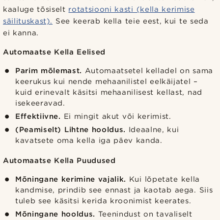
kaaluge tõsiselt
rotatsiooni kasti (kella kerimise
säilituskast).
See keerab kella teie eest, kui te seda
ei kanna.
Automaatse Kella Eelised
Parim mõlemast.
Automaatsetel kelladel on sama
keerukus kui nende mehaanilistel eelkäijatel –
kuid erinevalt käsitsi mehaanilisest kellast, nad
isekeeravad.
Effektiivne.
Ei mingit akut või kerimist.
(Peamiselt) Lihtne hooldus.
Ideaalne, kui
kavatsete oma kella iga päev kanda.
Automaatse Kella Puudused
Mõningane kerimine vajalik.
Kui lõpetate kella
kandmise, prindib see ennast ja kaotab aega. Siis
tuleb see käsitsi kerida kroonimist keerates.
Mõningane hooldus.
Teenindust on tavaliselt