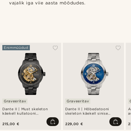
vajalik iga viie aasta möödudes.
Enimmüüdud
Graveeritav
Graveeritav
Dante II | Must skeleton
Dante II | Hõbedatooni
A
käekell kullatooni
skeleton käekell sinise
a
mehhanismiga
sihverplaadiga
215,00 €
229,00 €
2