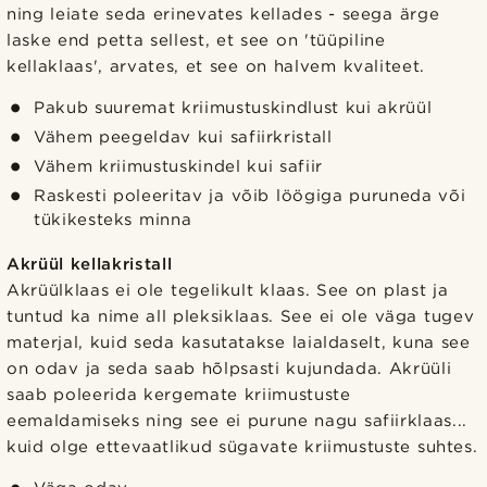
ning leiate seda erinevates kellades - seega ärge
laske end petta sellest, et see on 'tüüpiline
kellaklaas', arvates, et see on halvem kvaliteet.
Pakub suuremat kriimustuskindlust kui akrüül
Vähem peegeldav kui safiirkristall
Vähem kriimustuskindel kui safiir
Raskesti poleeritav ja võib löögiga puruneda või
tükikesteks minna
Akrüül kellakristall
Akrüülklaas ei ole tegelikult klaas. See on plast ja
tuntud ka nime all pleksiklaas. See ei ole väga tugev
materjal, kuid seda kasutatakse laialdaselt, kuna see
on odav ja seda saab hõlpsasti kujundada. Akrüüli
saab poleerida kergemate kriimustuste
eemaldamiseks ning see ei purune nagu safiirklaas...
kuid olge ettevaatlikud sügavate kriimustuste suhtes.