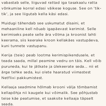
vabastab selle, liiguvad rattad iga tasakaalu ratta
võnkumise korral edasi väikese koguse. See on 'tik-
tik', ja see liigutab kella käsi edasi.
Muidugi tähendab see uskumatut disaini, et
mehaaniline kell nõuab igapäevast kerimist. Selle
kerimiseks peate selle ära võtma ja kroonist lahti
keerama, siis keerake kroon kellakäes vastupäeva,
kuni tunnete vastupanu.
Kerija (teie) peab lootma kerimispikendusele, et
teada saada, millal peamine vedru on täis. Kell võib
puruneda, kui te jätkate ja ülekeerate seda... nii et
ärge tehke seda, kui olete haaratud viimastest
Netflixi pakkumistest.
Kellaaja seadmine hõlmab krooni välja tõmbamist
kellapõhja nii kaugele kui võimalik. See põhjustab
teise käe peatumise, et saaksite kellaaja täpselt
seada.