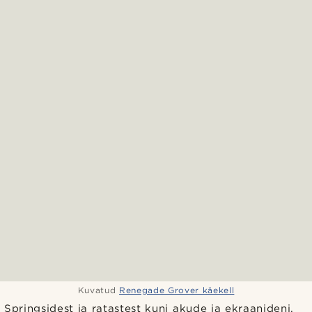
Kuvatud
Renegade Grover käekell
Springsidest ja ratastest kuni akude ja ekraanideni,