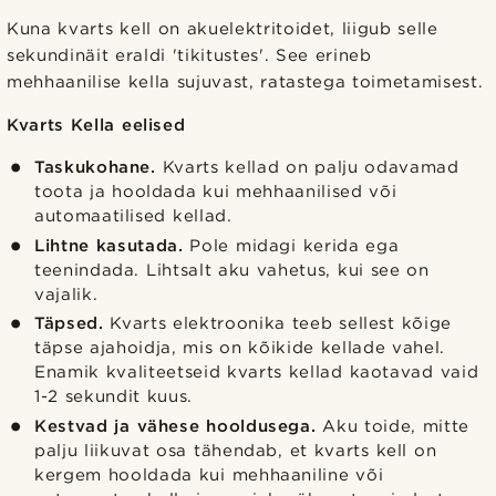
Kuna kvarts kell on akuelektritoidet, liigub selle
sekundinäit eraldi 'tikitustes'. See erineb
mehhaanilise kella sujuvast, ratastega toimetamisest.
Kvarts Kella eelised
Taskukohane.
Kvarts kellad on palju odavamad
toota ja hooldada kui mehhaanilised või
automaatilised kellad.
Lihtne kasutada.
Pole midagi kerida ega
teenindada. Lihtsalt aku vahetus, kui see on
vajalik.
Täpsed.
Kvarts elektroonika teeb sellest kõige
täpse ajahoidja, mis on kõikide kellade vahel.
Enamik kvaliteetseid kvarts kellad kaotavad vaid
1-2 sekundit kuus.
Kestvad ja vähese hooldusega.
Aku toide, mitte
palju liikuvat osa tähendab, et kvarts kell on
kergem hooldada kui mehhaaniline või