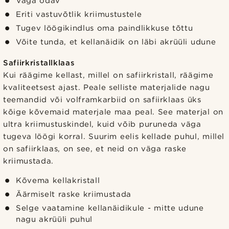
Väga odav
Eriti vastuvõtlik kriimustustele
Tugev löögikindlus oma paindlikkuse tõttu
Võite tunda, et kellanäidik on läbi akrüüli udune
Safiirkristallklaas
Kui räägime kellast, millel on safiirkristall, räägime
kvaliteetsest ajast. Peale selliste materjalide nagu
teemandid või volframkarbiid on safiirklaas üks
kõige kõvemaid materjale maa peal. See materjal on
ultra kriimustuskindel, kuid võib puruneda väga
tugeva löögi korral. Suurim eelis kellade puhul, millel
on safiirklaas, on see, et neid on väga raske
kriimustada.
Kõvema kellakristall
Äärmiselt raske kriimustada
Selge vaatamine kellanäidikule - mitte udune
nagu akrüüli puhul