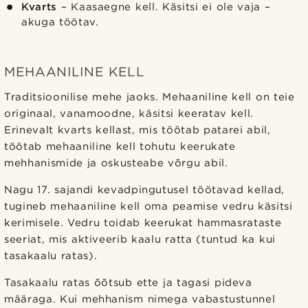
Kvarts
– Kaasaegne kell. Käsitsi ei ole vaja –
akuga töötav.
MEHAANILINE KELL
Traditsioonilise mehe jaoks. Mehaaniline kell on teie
originaal, vanamoodne, käsitsi keeratav kell.
Erinevalt kvarts kellast, mis töötab patarei abil,
töötab mehaaniline kell tohutu keerukate
mehhanismide ja oskusteabe võrgu abil.
Nagu 17. sajandi kevadpingutusel töötavad kellad,
tugineb mehaaniline kell oma peamise vedru käsitsi
kerimisele. Vedru toidab keerukat hammasrataste
seeriat, mis aktiveerib kaalu ratta (tuntud ka kui
tasakaalu ratas).
Tasakaalu ratas õõtsub ette ja tagasi pideva
määraga. Kui mehhanism nimega vabastustunnel