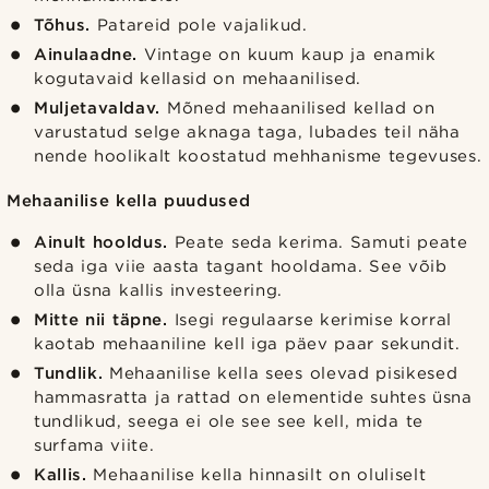
Tõhus.
Patareid pole vajalikud.
Ainulaadne.
Vintage on kuum kaup ja enamik
kogutavaid kellasid on mehaanilised.
Muljetavaldav.
Mõned mehaanilised kellad on
varustatud selge aknaga taga, lubades teil näha
nende hoolikalt koostatud mehhanisme tegevuses.
Mehaanilise kella puudused
Ainult hooldus.
Peate seda kerima. Samuti peate
seda iga viie aasta tagant hooldama. See võib
olla üsna kallis investeering.
Mitte nii täpne.
Isegi regulaarse kerimise korral
kaotab mehaaniline kell iga päev paar sekundit.
Tundlik.
Mehaanilise kella sees olevad pisikesed
hammasratta ja rattad on elementide suhtes üsna
tundlikud, seega ei ole see see kell, mida te
surfama viite.
Kallis.
Mehaanilise kella hinnasilt on oluliselt