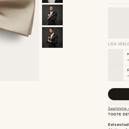
LISA VEELG
Saatmine 
TOOTE DET
Eelseotud 