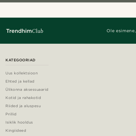
Ole esimene,
KATEGOORIAD
Uus kollektsioon
Ehted ja kellad
Ülikonna aksessuaarid
Kotid ja rahakotid
Riided ja aluspesu
Prillid
Isiklik hooldus
Kingiideed