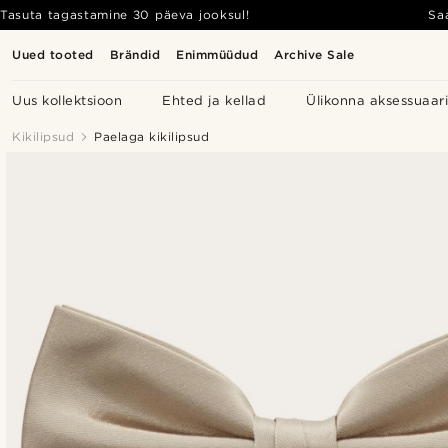
Tasuta tagastamine 30 päeva jooksul!
Sa
Uued tooted
Brändid
Enimmüüdud
Archive Sale
Uus kollektsioon
Ehted ja kellad
Ülikonna aksessuaar
Kikilipsud
Paelaga kikilipsud