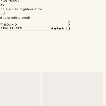
ektse kujuga
tav
ihtne suuruse reguleerimine
dud
d tuhandete poolt
S
ATSIOONID
E ARVUSTUSED
4.8