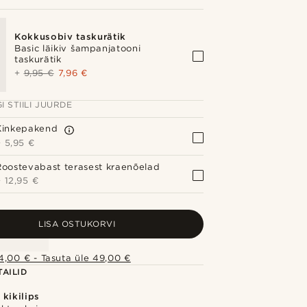
Kokkusobiv taskurätik
Basic läikiv šampanjatooni
taskurätik
+
9,95 €
7,96 €
I STIILI JUURDE
Kinkepakend
+
5,95 €
Roostevabast terasest kraenõelad
+
12,95 €
LISA OSTUKORVI
4,00 € - Tasuta üle 49,00 €
AILID
kikilips