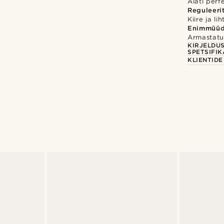
Alati perf
Reguleeri
Kiire ja l
Enimmüü
Armastatu
KIRJELDU
SPETSIFIK
KLIENTID