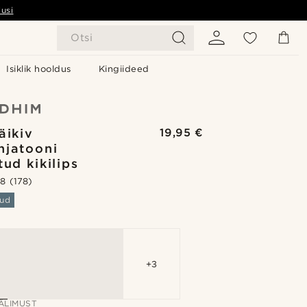
usi
Otsi
Isiklik hooldus
Kingiideed
äikiv
19,95 €
jatooni
ud kikilips
.8
(178)
ud
+3
ÄLIMUST