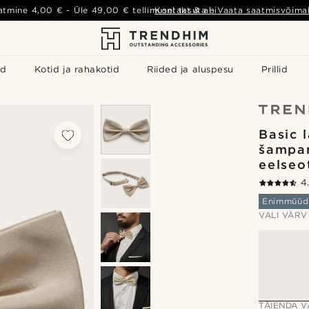
atmine
4,00 €
- Üle
49,00 €
tellimusel tasuta
Kontakt & abi
-
Vaata saatmisvõimal
id
Kotid ja rahakotid
Riided ja aluspesu
Prillid
Basic l
šampan
eelseot
4
Enimmüüd
VALI VÄRV
TÄIENDA V