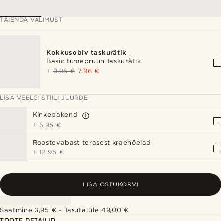
TÄIENDA VÄLIMUST
Kokkusobiv taskurätik
Basic tumepruun taskurätik
+
9,95 €
7,96 €
LISA VEELGI STIILI JUURDE
Kinkepakend
+
5,95 €
Roostevabast terasest kraenõelad
+
12,95 €
LISA OSTUKORVI
Saatmine 3,95 € - Tasuta üle 49,00 €
TOOTE DETAILID