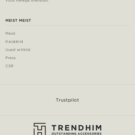
Võta meiega ühendust
MEIST MEIST
Meist
Karjäärid
Uued artiklid
Press
CSR
Trustpilot