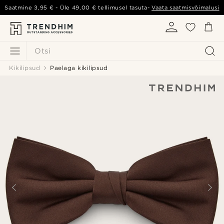
Saatmine
3,95 €
- Üle
49,00 €
tellimusel tasuta-
Vaata saatmisvõimalusi
Otsi
Kikilipsud
Paelaga kikilipsud