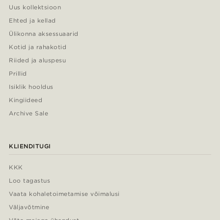
Uus kollektsioon
Ehted ja kellad
Ülikonna aksessuaarid
Kotid ja rahakotid
Riided ja aluspesu
Prillid
Isiklik hooldus
Kingiideed
Archive Sale
KLIENDITUGI
KKK
Loo tagastus
Vaata kohaletoimetamise võimalusi
Väljavõtmine