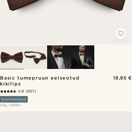
Basic tumepruun eelseotud
19,95 €
kikilips
4.8
(697)
Enimmüüdud
VALI VÄRV