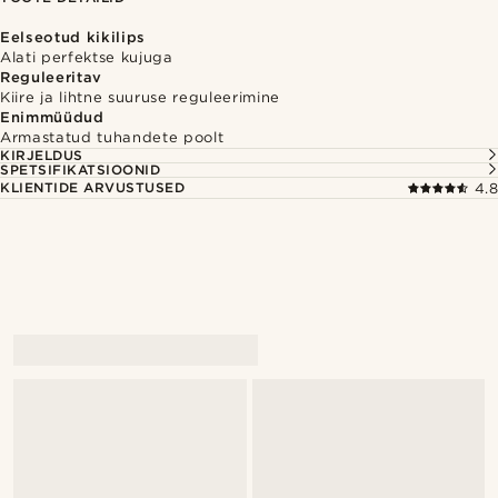
Eelseotud kikilips
Alati perfektse kujuga
Reguleeritav
Kiire ja lihtne suuruse reguleerimine
Enimmüüdud
Armastatud tuhandete poolt
KIRJELDUS
SPETSIFIKATSIOONID
KLIENTIDE ARVUSTUSED
4.8