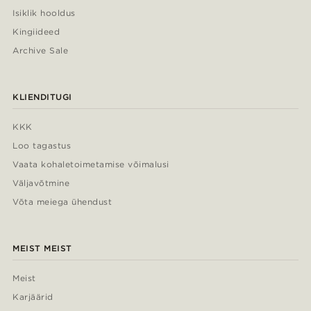
Isiklik hooldus
Kingiideed
Archive Sale
KLIENDITUGI
KKK
Loo tagastus
Vaata kohaletoimetamise võimalusi
Väljavõtmine
Võta meiega ühendust
MEIST MEIST
Meist
Karjäärid