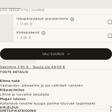
LISA VEELGI STIILI JUURDE
Isikupärastatud graveerimine
+
17,95 €
Kinkepakend
+
4,95 €
VALI SUURUS
Saatmine 3,95 € - Tasuta üle 49,00 €
TOOTE DETAILID
Ehtne nahk
Vastupidav, pikaealine ja aja väärikalt vananev
Klõpskinnitus
Lihtne ja turvaline kasutada
Mugav istuvus
Kohandub randme kujuga parima istuvuse tagamiseks
KIRJELDUS
SPETSIFIKATSIOONID