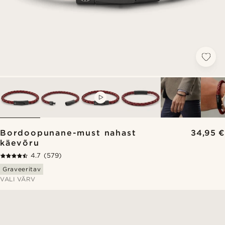
VIDEO
Bordoopunane-must nahast
34,95 €
käevõru
4.7
(579)
Graveeritav
VALI VÄRV