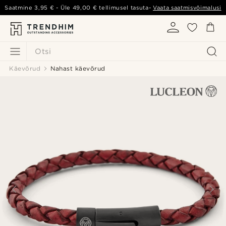
Saatmine
3,95 €
- Üle
49,00 €
tellimusel tasuta-
Vaata saatmisvõimalusi
Otsi
Käevõrud
Nahast käevõrud