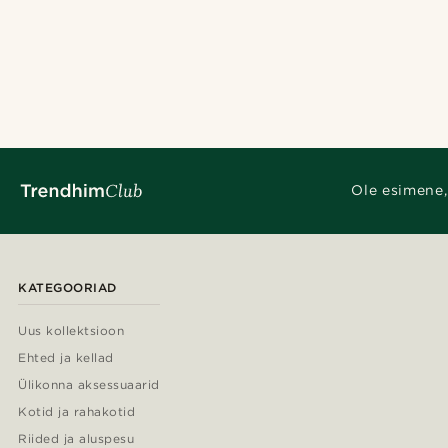
Ole esimene,
KATEGOORIAD
Uus kollektsioon
Ehted ja kellad
Ülikonna aksessuaarid
Kotid ja rahakotid
Riided ja aluspesu