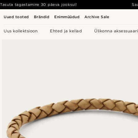
Tasuta tagastamine 30 päeva jooksul!
Sa
Uued tooted
Brändid
Enimmüüdud
Archive Sale
Uus kollektsioon
Ehted ja kellad
Ülikonna aksessuaar