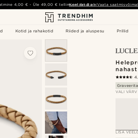
atmine
4,00 €
- Üle
49,00 €
tellimusel tasuta
Kontakt & abi
-
Vaata saatmisvõimal
id
Kotid ja rahakotid
Riided ja aluspesu
Prillid
Helepr
nahast
4
Graveerit
VALI VÄRV
LISA VEELG