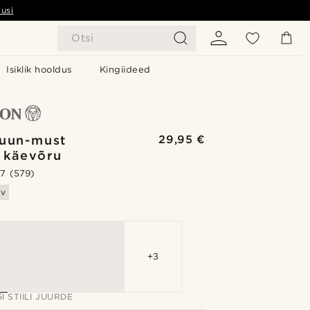
usi
Otsi
Isiklik hooldus
Kingiideed
uun-must
29,95 €
 käevõru
.7
(579)
av
+3
I STIILI JUURDE