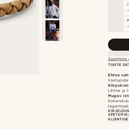
Saatmine 
TOOTE DET
Ehtne nah
Vastupidav
Klõpskinn
Lihtne ja 
Mugav ist
Kohandub 
tagamisek
KIRJELDU
SPETSIFIK
KLIENTID