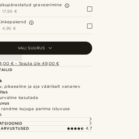
Isikupärastatud graveerimine
+
17,95 €
Kinkepakend
+
4,95 €
VALI SUURUS
4,00 € - Tasuta üle 49,00 €
AILID
k
, pikaealine ja aja väärikalt vananev
itus
turvaline kasutada
uvus
randme kujuga parima istuvuse
s
S
ATSIOONID
E ARVUSTUSED
4.7