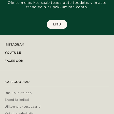
Ole esimene, kes saab teada uute toodete, viimaste
trendide & eripakkumiste kohta.
LIITU
INSTAGRAM
YOUTUBE
FACEBOOK
KATEGOORIAD
Uus kollektsioon
Ehted ja kellad
Ülikonna aksessuaarid
Kotid ja rahakotid