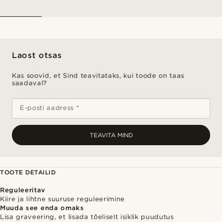
Laost otsas
Kas soovid, et Sind teavitataks, kui toode on taas
saadaval?
E-posti aadress *
TEAVITA MIND
TOOTE DETAILID
Reguleeritav
Kiire ja lihtne suuruse reguleerimine
Muuda see enda omaks
Lisa graveering, et lisada tõeliselt isiklik puudutus