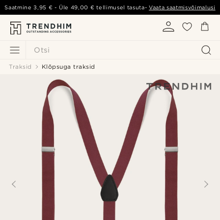
Saatmine
3,95 €
- Üle
49,00 €
tellimusel tasuta-
Vaata saatmisvõimalusi
Otsi
Traksid
Klõpsuga traksid