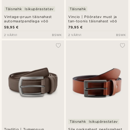
Täisnahk
Isikupärastatav
Täisnahk
Vintage-pruun täisnahast
Vincio | Pööratav must ja
automaatpandlaga vöö
tan-toonis täisnahast vöö
59,95 €
79,95 €
2 VÄRVI
BSWK
2 VÄRVI
BSWK
Täisnahk
Isikupärastatav
Traditio | Tumepruun
Sile parknahast pealisnahast