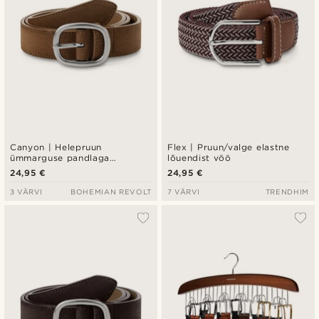
Canyon | Helepruun
Flex | Pruun/valge elastne
ümmarguse pandlaga
lõuendist vöö
veganseemisnahast vöö
24,95 €
24,95 €
3 VÄRVI
BOHEMIAN REVOLT
7 VÄRVI
TRENDHIM