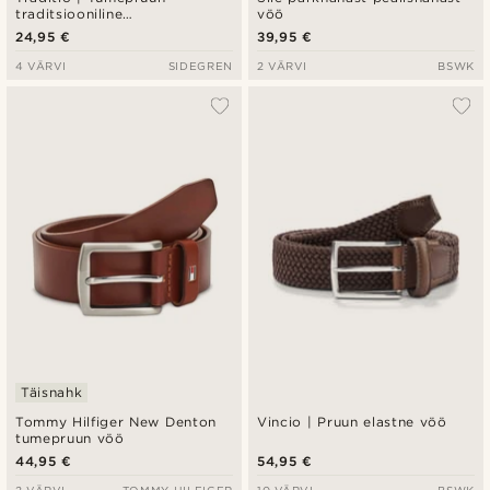
traditsiooniline
vöö
veganseemisnahast vöö
24,95 €
39,95 €
4 VÄRVI
SIDEGREN
2 VÄRVI
BSWK
Täisnahk
Tommy Hilfiger New Denton
Vincio | Pruun elastne vöö
tumepruun vöö
44,95 €
54,95 €