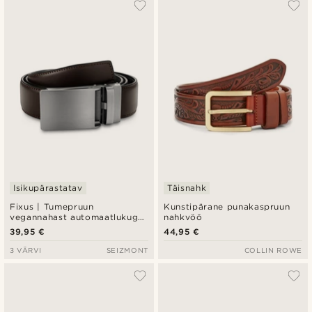
Isikupärastatav
Täisnahk
Fixus | Tumepruun
Kunstipärane punakaspruun
vegannahast automaatlukuga
nahkvöö
vöö
39,95 €
44,95 €
3 VÄRVI
SEIZMONT
COLLIN ROWE