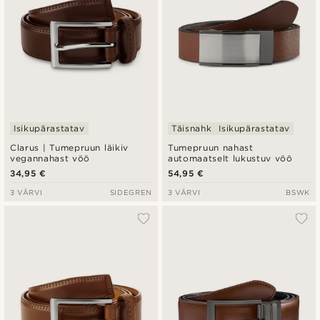
Isikupärastatav
Täisnahk
Isikupärastatav
Clarus | Tumepruun läikiv
Tumepruun nahast
vegannahast vöö
automaatselt lukustuv vöö
34,95 €
54,95 €
3 VÄRVI
SIDEGREN
3 VÄRVI
BSWK