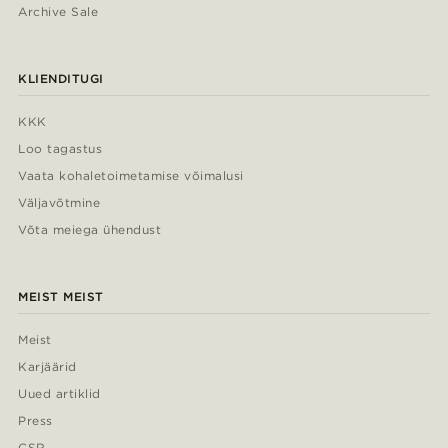
Archive Sale
KLIENDITUGI
KKK
Loo tagastus
Vaata kohaletoimetamise võimalusi
Väljavõtmine
Võta meiega ühendust
MEIST MEIST
Meist
Karjäärid
Uued artiklid
Press
CSR