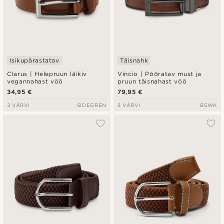
Isikupärastatav
Täisnahk
Clarus | Helepruun läikiv
Vincio | Pööratav must ja
vegannahast vöö
pruun täisnahast vöö
34,95 €
79,95 €
3 VÄRVI
SIDEGREN
2 VÄRVI
BSWK