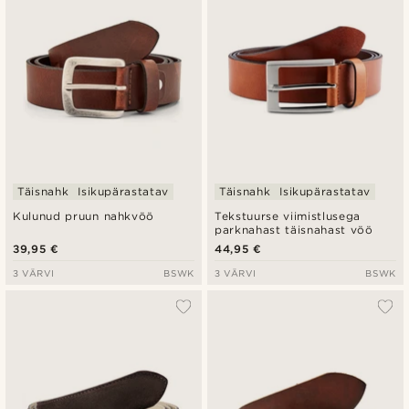
Täisnahk
Isikupärastatav
Täisnahk
Isikupärastatav
Kulunud pruun nahkvöö
Tekstuurse viimistlusega
parknahast täisnahast vöö
39,95 €
44,95 €
3 VÄRVI
BSWK
3 VÄRVI
BSWK