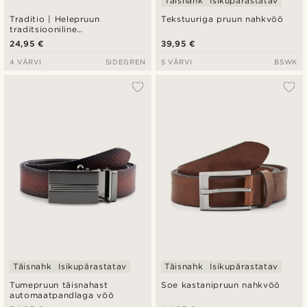
Täisnahk
Isikupärastatav
Traditio | Helepruun
Tekstuuriga pruun nahkvöö
traditsiooniline
veganseemisnahast vöö
24,95 €
39,95 €
4 VÄRVI
SIDEGREN
5 VÄRVI
BSWK
Täisnahk
Isikupärastatav
Täisnahk
Isikupärastatav
Tumepruun täisnahast
Soe kastanipruun nahkvöö
automaatpandlaga vöö