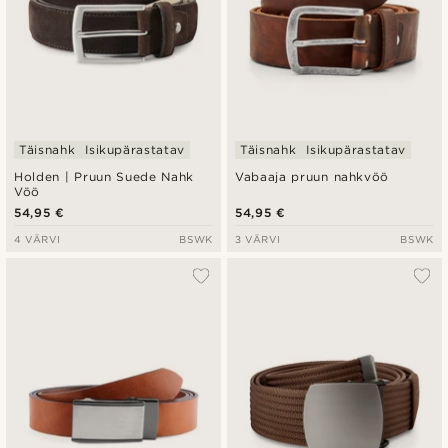
Täisnahk
Isikupärastatav
Täisnahk
Isikupärastatav
Holden | Pruun Suede Nahk
Vabaaja pruun nahkvöö
Vöö
54,95 €
54,95 €
4 VÄRVI
BSWK
3 VÄRVI
BSWK