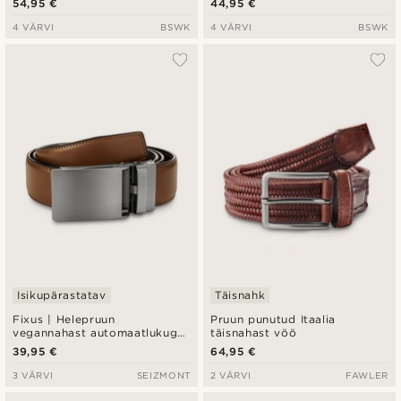
54,95 €
44,95 €
4 VÄRVI
BSWK
4 VÄRVI
BSWK
Isikupärastatav
Täisnahk
Fixus | Helepruun
Pruun punutud Itaalia
vegannahast automaatlukuga
täisnahast vöö
vöö
39,95 €
64,95 €
3 VÄRVI
SEIZMONT
2 VÄRVI
FAWLER