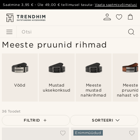
Saatmine
3,95 €
- Üle
49,00 €
tellimusel tasuta-
Vaata saatmisvõimalusi
Otsi
Meeste pruunid rihmad
Vööd
Mustad
Meeste
Meeste
uksekonksud
mustad
pruunid
nahkrihmad
nahast vö
36 Toodet
FILTRID
SORTEERI
Populaarsed
Enimmüüdud