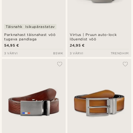
Täisnahk
Isikupärastatav
Parknahast täisnahast vöö
Virtus | Pruun auto-lock
tugeva pandlaga
lõuendist vöö
54,95 €
24,95 €
3 VÄRVI
BSWK
3 VÄRVI
TRENDHIM