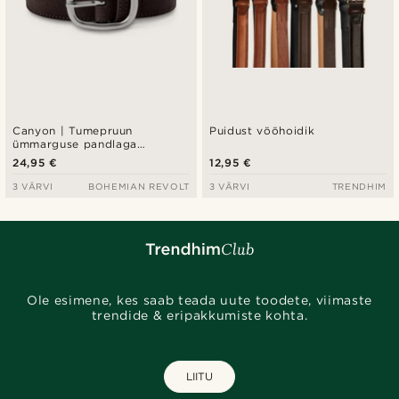
Canyon | Tumepruun
Puidust vööhoidik
ümmarguse pandlaga
veganseemisnahast vöö
24,95 €
12,95 €
3 VÄRVI
BOHEMIAN REVOLT
3 VÄRVI
TRENDHIM
Ole esimene, kes saab teada uute toodete, viimaste
trendide & eripakkumiste kohta.
LIITU