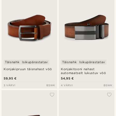
Uusim
Madala hind
Kõrgeim hind
Täisnahk
Isikupärastatav
Täisnahk
Isikupärastatav
Konjakipruun täisnahast vöö
Konjakitooni nahast
automaatselt lukustuv vöö
59,95 €
54,95 €
3 VÄRVI
BSWK
4 VÄRVI
BSWK