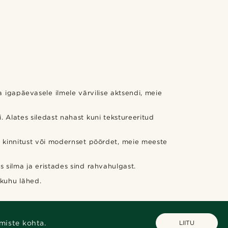
a igapäevasele ilmele värvilise aktsendi, meie
 Alates siledast nahast kuni tekstureeritud
ist kinnitust või modernset pöördet, meie meeste
 silma ja eristades sind rahvahulgast.
 kuhu lähed.
miste kohta.
LIITU