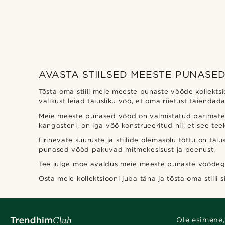
AVASTA STIILSED MEESTE PUNASE
Trendhim
(1)
Tõsta oma stiili meie meeste punaste vööde kollektsi
valikust leiad täiusliku vöö, et oma riietust täiendada
Meie meeste punased vööd on valmistatud parimatest 
kangasteni, on iga vöö konstrueeritud nii, et see teek
Erinevate suuruste ja stiilide olemasolu tõttu on täi
punased vööd pakuvad mitmekesisust ja peenust.
Tee julge moe avaldus meie meeste punaste vöödega. 
Osta meie kollektsiooni juba täna ja tõsta oma stiil
Ole esimene,