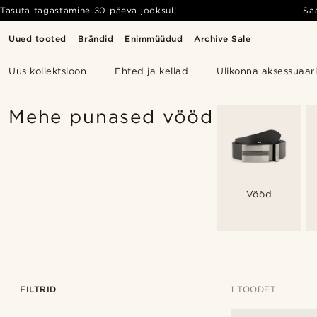
Tasuta tagastamine 30 päeva jooksul!
Sa
Uued tooted
Brändid
Enimmüüdud
Archive Sale
Uus kollektsioon
Ehted ja kellad
Ülikonna aksessuaar
Mehe punased vööd
Vööd
FILTRID
1 TOODET