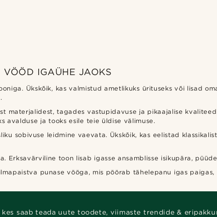
D VÖÖD IGAÜHE JAOKS
ooniga. Ükskõik, kas valmistud ametlikuks ürituseks või lisad om
.
materjalidest, tagades vastupidavuse ja pikaajalise kvaliteedi.
s avalduse ja tooks esile teie üldise välimuse.
usliku sobivuse leidmine vaevata. Ükskõik, kas eelistad klassikal
Erksavärviline toon lisab igasse ansamblisse isikupära, püüdes
i silmapaistva punase vööga, mis pöörab tähelepanu igas paigas,
 kes saab teada uute toodete, viimaste trendide & eripakku