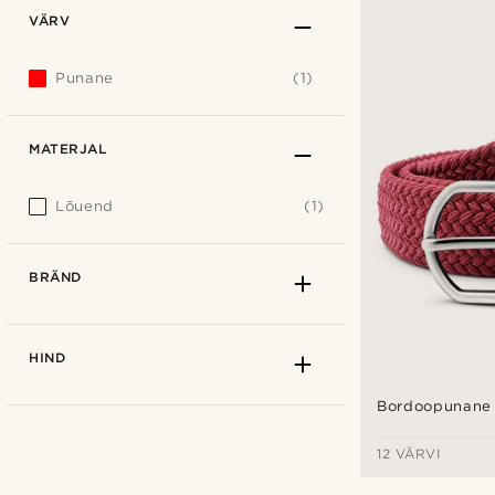
VÄRV
Punane
(1)
MATERJAL
Lõuend
(1)
BRÄND
HIND
Bordoopunane 
12 VÄRVI