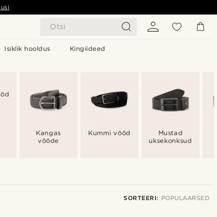
usi
Otsi
Isiklik hooldus
Kingiideed
ööd
Kangas
Kummi vööd
Mustad
vööde
uksekonksud
SORTEERI:
POPULAARSED