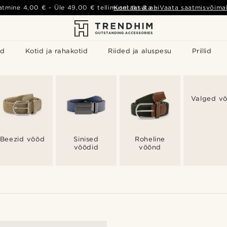
atmine
4,00 €
- Üle
49,00 €
tellimusel tasuta
Kontakt & abi
-
Vaata saatmisvõimal
id
Kotid ja rahakotid
Riided ja aluspesu
Prillid
Valged v
Beezid vööd
Sinised
Roheline
vöödid
vöönd