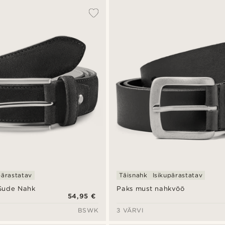
pärastatav
Täisnahk
Isikupärastatav
 Sude Nahk
Paks must nahkvöö
54,95 €
BSWK
3 VÄRVI