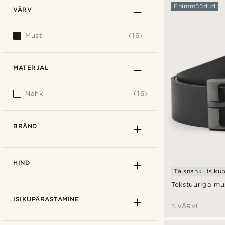
Enimmüüdud
VÄRV
Must
(16)
MATERJAL
Nahk
(16)
BRÄND
HIND
Täisnahk
Isiku
Tekstuuriga mu
ISIKUPÄRASTAMINE
5 VÄRVI