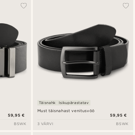
Populaarsed
Uusim
Madala hind
Kõrgeim hind
Täisnahk
Isikupärastatav
Must täisnahast venitusvöö
59,95 €
59,95 €
BSWK
3 VÄRVI
BSWK