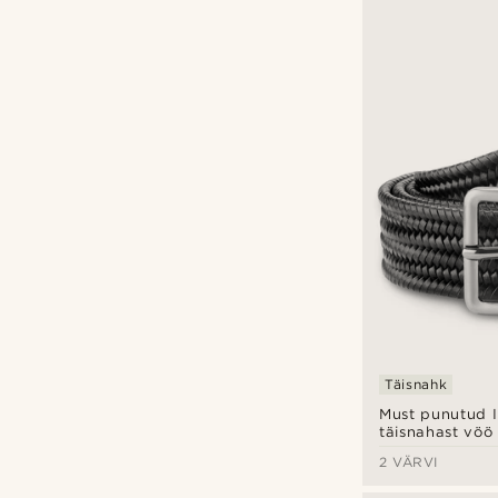
Täisnahk
Must punutud I
täisnahast vöö
2 VÄRVI