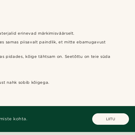
aterjalid erinevad märkimisväärselt.
olles samas piisavalt paindlik, et mitte ebamugavust
mas pidades, kõige tähtsam on. Seetõttu on teie süda
Must nahk sobib kõigega.
miste kohta.
LIITU