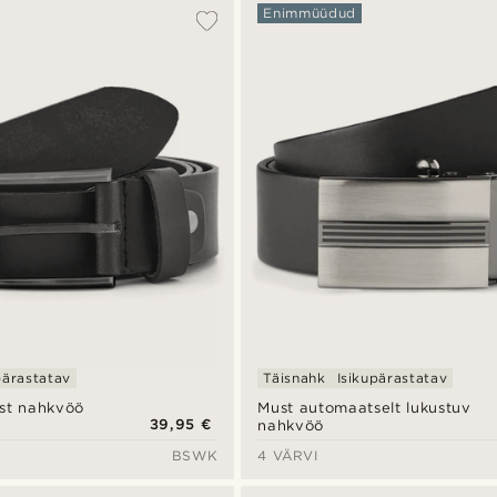
Enimmüüdud
pärastatav
Täisnahk
Isikupärastatav
st nahkvöö
Must automaatselt lukustuv
39,95 €
nahkvöö
BSWK
4 VÄRVI