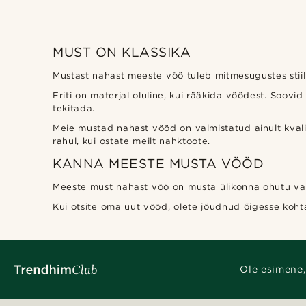
MUST ON KLASSIKA
Mustast nahast meeste vöö tuleb mitmesugustes stiilid
Eriti on materjal oluline, kui rääkida vöödest. Soovid
tekitada.
Meie mustad nahast vööd on valmistatud ainult kvalit
rahul, kui ostate meilt nahktoote.
KANNA MEESTE MUSTA VÖÖD
Meeste must nahast vöö on musta ülikonna ohutu valik
Kui otsite oma uut vööd, olete jõudnud õigesse koht
Ole esimene,