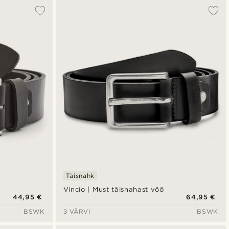
Täisnahk
Vincio | Must täisnahast vöö
44,95 €
64,95 €
BSWK
3 VÄRVI
BSWK