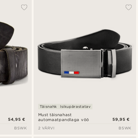
Täisnahk
Isikupärastatav
Must täisnahast
54,95 €
59,95 €
automaatpandlaga vöö
BSWK
2 VÄRVI
BSWK