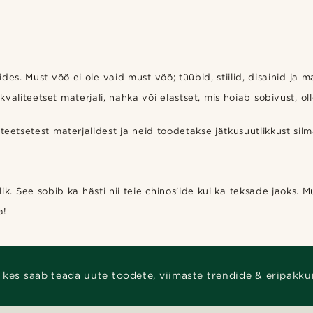
es. Must vöö ei ole vaid must vöö; tüübid, stiilid, disainid ja m
 kvaliteetset materjali, nahka või elastset, mis hoiab sobivust, 
eetsetest materjalidest ja neid toodetakse jätkusuutlikkust sil
. See sobib ka hästi nii teie chinos'ide kui ka teksade jaoks. 
a!
 kes saab teada uute toodete, viimaste trendide & eripakku