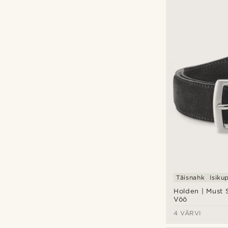
Täisnahk
Isiku
Holden | Must
Vöö
4 VÄRVI