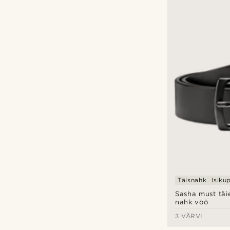
Täisnahk
Isiku
Sasha must täi
nahk vöö
3 VÄRVI