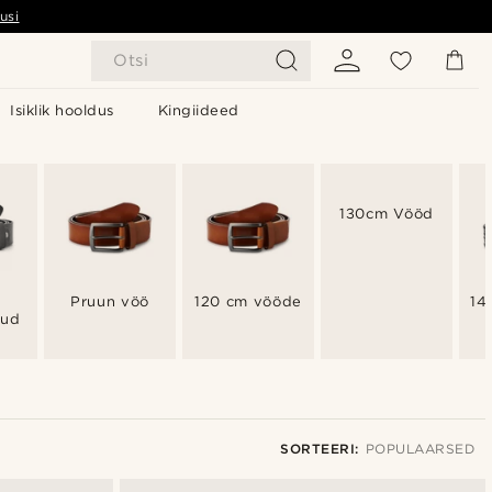
usi
Otsi
Isiklik hooldus
Kingiideed
130cm Vööd
Pruun vöö
120 cm vööde
14
sud
SORTEERI:
POPULAARSED