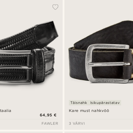
Täisnahk
Isikupärastatav
taalia
Kare must nahkvöö
64,95 €
FAWLER
3 VÄRVI