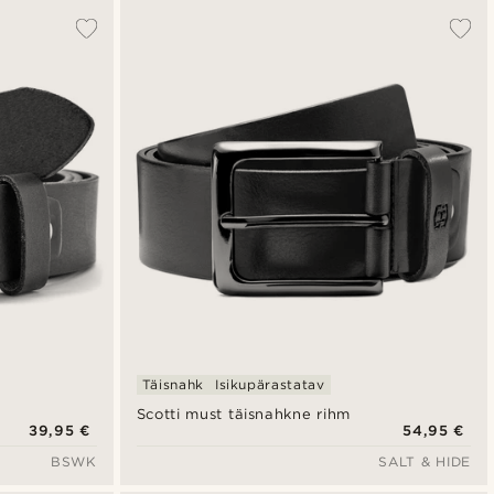
Täisnahk
Isikupärastatav
Scotti must täisnahkne rihm
39,95 €
54,95 €
BSWK
SALT & HIDE