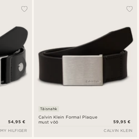
Täisnahk
Calvin Klein Formal Plaque
54,95 €
59,95 €
must vöö
MY HILFIGER
CALVIN KLEIN