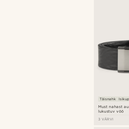
BSWK
(10)
Calvin Klein
(2)
Fawler
(1)
Salt & Hide
(2)
Tommy Hilfiger
(1)
Isikupärastamise variandid
Täisnahk
Isiku
Süvend
(11)
Must nahast au
lukustuv vöö
3 VÄRVI