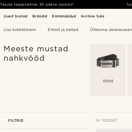
Tasuta tagastamine 30 päeva jooksul!
Sa
Uued tooted
Brändid
Enimmüüdud
Archive Sale
Uus kollektsioon
Ehted ja kellad
Ülikonna aksessuaar
Meeste mustad
nahkvööd
Vööd
FILTRID
16 TOODET