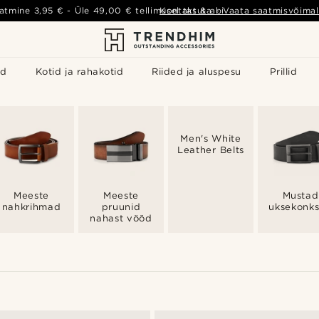
atmine
3,95 €
- Üle
49,00 €
tellimusel tasuta
Kontakt & abi
-
Vaata saatmisvõimal
id
Kotid ja rahakotid
Riided ja aluspesu
Prillid
Men's White
Leather Belts
Meeste
Meeste
Mustad
nahkrihmad
pruunid
uksekonk
nahast vööd