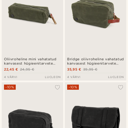
Oliivroheline mini vahatatud
Bridge oliivroheline vahatatud
kanvasest hügieenitarvete
kanvasest hügieenitarvete
kott
kott
22,45 €
24,95 €
35,95 €
39,95 €
4 VÄRVI
LUCLEON
4 VÄRVI
LUCLEON
-10%
-10%