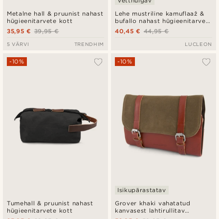
Vetthülgav
Metalne hall & pruunist nahast
Lehe mustriline kamuflaaž &
hügieenitarvete kott
bufallo nahast hügieenitarvete
kott
35,95 €
39,95 €
40,45 €
44,95 €
5 VÄRVI
TRENDHIM
LUCLEON
-10%
-10%
Isikupärastatav
Tumehall & pruunist nahast
Grover khaki vahatatud
hügieenitarvete kott
kanvasest lahtirullitav
hügieenitarvete kott