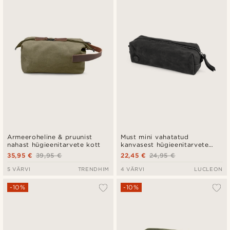
Uusim
Madala hind
Kõrgeim hind
Armeeroheline & pruunist
Must mini vahatatud
nahast hügieenitarvete kott
kanvasest hügieenitarvete
kott
35,95 €
39,95 €
22,45 €
24,95 €
5 VÄRVI
TRENDHIM
4 VÄRVI
LUCLEON
-10%
-10%