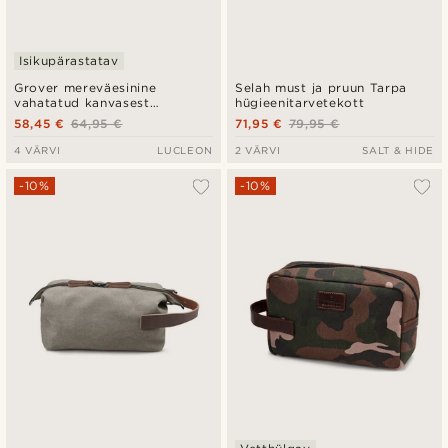
Isikupärastatav
Grover mereväesinine
Selah must ja pruun Tarpa
vahatatud kanvasest
hügieenitarvetekott
lahtirullitav hügieenitarvete
58,45 €
64,95 €
71,95 €
79,95 €
kott
4 VÄRVI
LUCLEON
2 VÄRVI
SALT & HIDE
-10%
-10%