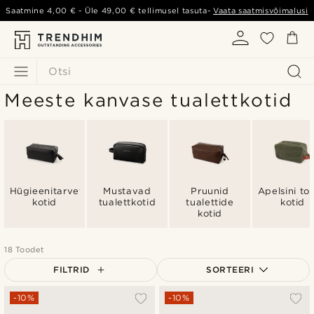
Saatmine
4,00 €
- Üle
49,00 €
tellimusel tasuta-
Vaata saatmisvõimalusi
Otsi
Meeste kanvase tualettkotid
Hügieenitarvete
Mustavad
Pruunid
Apelsini toi
kotid
tualettkotid
tualettide
kotid
kotid
18 Toodet
FILTRID
SORTEERI
Populaarsed
-10%
-10%