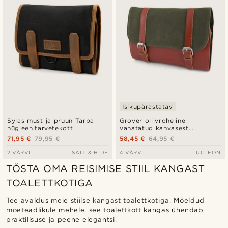
Isikupärastatav
Sylas must ja pruun Tarpa
Grover oliivroheline
hügieenitarvetekott
vahatatud kanvasest
lahtirullitav hügieenitarvete
71,95 €
79,95 €
58,45 €
64,95 €
kott
2 VÄRVI
SALT & HIDE
4 VÄRVI
LUCLEON
TÕSTA OMA REISIMISE STIIL KANGAST
TOALETTKOTIGA
Tee avaldus meie stiilse kangast toalettkotiga. Mõeldud
moeteadlikule mehele, see toalettkott kangas ühendab
praktilisuse ja peene elegantsi.