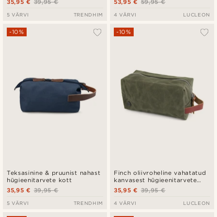
35,95 €
39,95 €
53,95 €
59,95 €
5 VÄRVI
TRENDHIM
4 VÄRVI
LUCLEON
-10%
-10%
Teksasinine & pruunist nahast
Finch oliivroheline vahatatud
hügieenitarvete kott
kanvasest hügieenitarvete
kott
35,95 €
39,95 €
35,95 €
39,95 €
5 VÄRVI
TRENDHIM
4 VÄRVI
LUCLEON