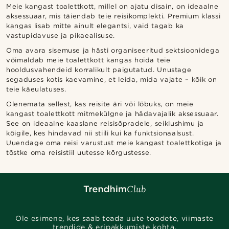
Meie kangast toalettkott, millel on ajatu disain, on ideaalne
aksessuaar, mis täiendab teie reisikomplekti. Premium klassi
kangas lisab mitte ainult elegantsi, vaid tagab ka
vastupidavuse ja pikaealisuse.
Oma avara sisemuse ja hästi organiseeritud sektsioonidega
võimaldab meie toalettkott kangas hoida teie
hooldusvahendeid korralikult paigutatud. Unustage
segaduses kotis kaevamine, et leida, mida vajate – kõik on
teie käeulatuses.
Olenemata sellest, kas reisite äri või lõbuks, on meie
kangast toalettkott mitmekülgne ja hädavajalik aksessuaar.
See on ideaalne kaaslane reisisõpradele, seiklushimu ja
kõigile, kes hindavad nii stiili kui ka funktsionaalsust.
Uuendage oma reisi varustust meie kangast toalettkotiga ja
tõstke oma reisistiil uutesse kõrgustesse.
Ole esimene, kes saab teada uute toodete, viimaste
trendide & eripakkumiste kohta.