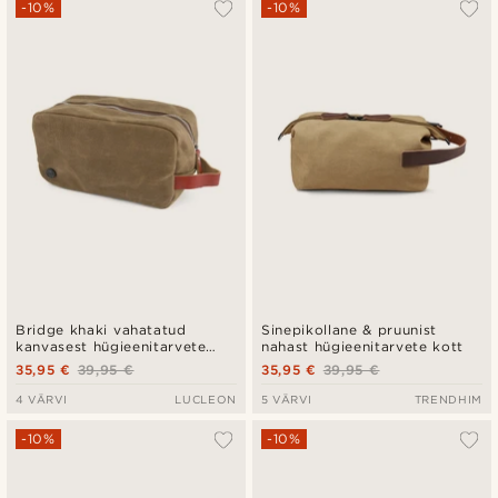
-10%
-10%
Bridge khaki vahatatud
Sinepikollane & pruunist
kanvasest hügieenitarvete
nahast hügieenitarvete kott
kott
35,95 €
39,95 €
35,95 €
39,95 €
4 VÄRVI
LUCLEON
5 VÄRVI
TRENDHIM
-10%
-10%