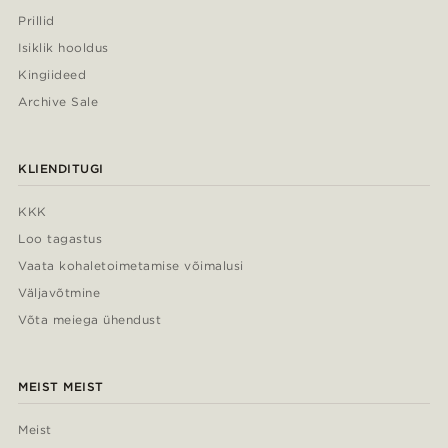
Prillid
Isiklik hooldus
Kingiideed
Archive Sale
KLIENDITUGI
KKK
Loo tagastus
Vaata kohaletoimetamise võimalusi
Väljavõtmine
Võta meiega ühendust
MEIST MEIST
Meist