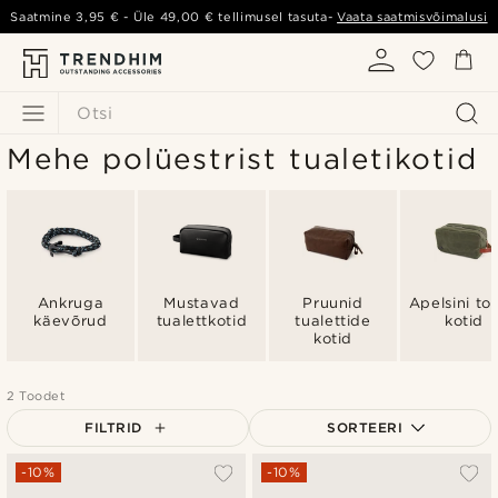
Saatmine
3,95 €
- Üle
49,00 €
tellimusel tasuta-
Vaata saatmisvõimalusi
Otsi
Mehe polüestrist tualetikotid
Ankruga
Mustavad
Pruunid
Apelsini toi
käevõrud
tualettkotid
tualettide
kotid
kotid
2 Toodet
FILTRID
SORTEERI
Populaarsed
-10%
-10%