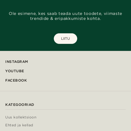
Ole esimene, kes saab teada uute toodete, viimaste
trendide & eripakkumiste kohta.
LIITU
INSTAGRAM
YOUTUBE
FACEBOOK
KATEGOORIAD
Uus kollektsioon
Ehted ja kellad