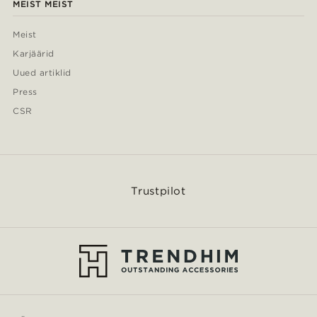
MEIST MEIST
Meist
Karjäärid
Uued artiklid
Press
CSR
Trustpilot