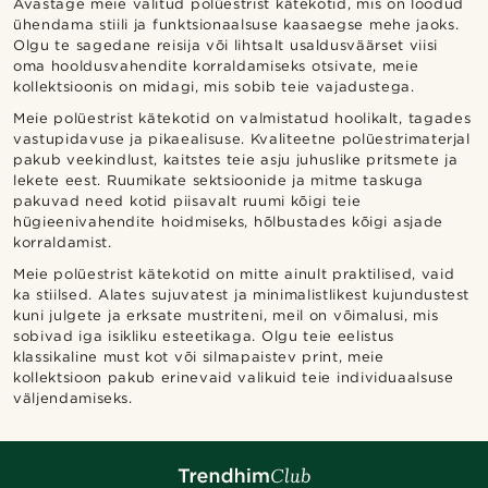
Avastage meie valitud polüestrist kätekotid, mis on loodud
ühendama stiili ja funktsionaalsuse kaasaegse mehe jaoks.
Olgu te sagedane reisija või lihtsalt usaldusväärset viisi
oma hooldusvahendite korraldamiseks otsivate, meie
kollektsioonis on midagi, mis sobib teie vajadustega.
Meie polüestrist kätekotid on valmistatud hoolikalt, tagades
vastupidavuse ja pikaealisuse. Kvaliteetne polüestrimaterjal
pakub veekindlust, kaitstes teie asju juhuslike pritsmete ja
lekete eest. Ruumikate sektsioonide ja mitme taskuga
pakuvad need kotid piisavalt ruumi kõigi teie
hügieenivahendite hoidmiseks, hõlbustades kõigi asjade
korraldamist.
Meie polüestrist kätekotid on mitte ainult praktilised, vaid
ka stiilsed. Alates sujuvatest ja minimalistlikest kujundustest
kuni julgete ja erksate mustriteni, meil on võimalusi, mis
sobivad iga isikliku esteetikaga. Olgu teie eelistus
klassikaline must kot või silmapaistev print, meie
kollektsioon pakub erinevaid valikuid teie individuaalsuse
väljendamiseks.