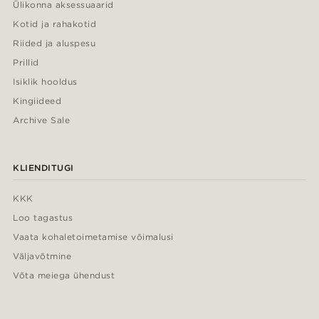
Ülikonna aksessuaarid
Kotid ja rahakotid
Riided ja aluspesu
Prillid
Isiklik hooldus
Kingiideed
Archive Sale
KLIENDITUGI
KKK
Loo tagastus
Vaata kohaletoimetamise võimalusi
Väljavõtmine
Võta meiega ühendust