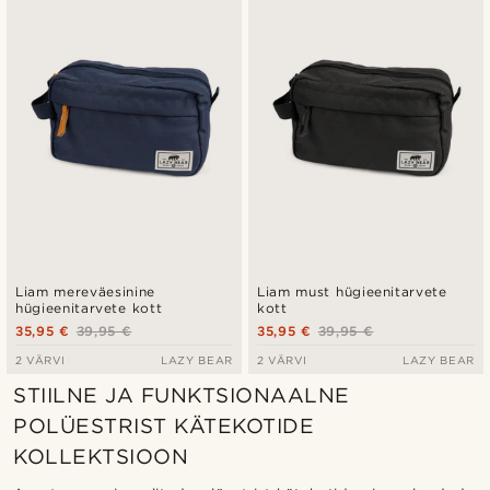
Uusim
Madala hind
Kõrgeim hind
Liam mereväesinine
Liam must hügieenitarvete
hügieenitarvete kott
kott
35,95 €
39,95 €
35,95 €
39,95 €
2 VÄRVI
LAZY BEAR
2 VÄRVI
LAZY BEAR
STIILNE JA FUNKTSIONAALNE
POLÜESTRIST KÄTEKOTIDE
KOLLEKTSIOON