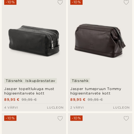
-10%
-10%
Täisnahk
Isikupärastatav
Täisnahk
Jasper topeltlukuga must
Jasper tumepruun Tommy
hügieenitarvete kott
hügieenitarvete kott
89,95 €
99,95 €
89,95 €
99,95 €
4 VÄRVI
LUCLEON
2 VÄRVI
LUCLEON
-10%
-10%