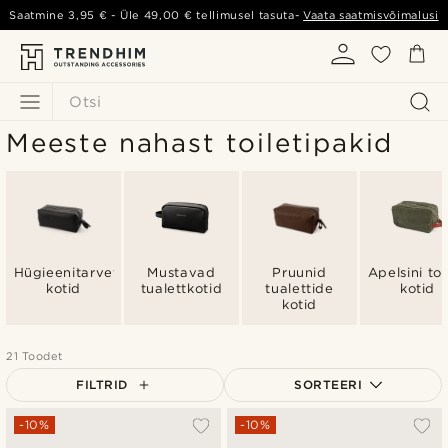
Saatmine
3,95 €
- Üle
49,00 €
tellimusel tasuta-
Vaata saatmisvõimalusi
Otsi
Meeste nahast toiletipakid
Hügieenitarvete
Mustavad
Pruunid
Apelsini toi
kotid
tualettkotid
tualettide
kotid
kotid
21 Toodet
FILTRID
SORTEERI
Populaarsed
-10%
-10%