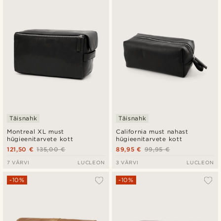
Uusim
Madala hind
Kõrgeim hind
Täisnahk
Täisnahk
Montreal XL must
California must nahast
hügieenitarvete kott
hügieenitarvete kott
121,50 €
135,00 €
89,95 €
99,95 €
7 VÄRVI
LUCLEON
3 VÄRVI
LUCLEON
-10%
-10%