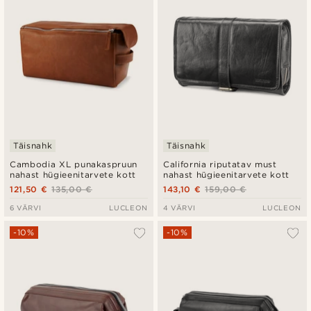
Täisnahk
Täisnahk
Cambodia XL punakaspruun
California riputatav must
nahast hügieenitarvete kott
nahast hügieenitarvete kott
121,50 €
135,00 €
143,10 €
159,00 €
6 VÄRVI
LUCLEON
4 VÄRVI
LUCLEON
-10%
-10%