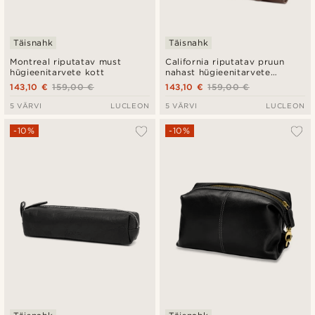
Täisnahk
Täisnahk
Montreal riputatav must
California riputatav pruun
hügieenitarvete kott
nahast hügieenitarvete
komplekt
143,10 €
159,00 €
143,10 €
159,00 €
5 VÄRVI
LUCLEON
5 VÄRVI
LUCLEON
-10%
-10%