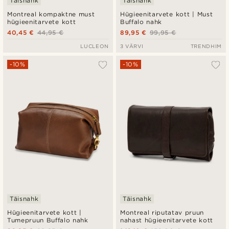
Täisnahk
Täisnahk
Montreal kompaktne must
Hügieenitarvete kott | Must
hügieenitarvete kott
Buffalo nahk
40,45 €
44,95 €
89,95 €
99,95 €
LUCLEON
3 VÄRVI
TRENDHIM
-10%
-10%
Täisnahk
Täisnahk
Hügieenitarvete kott |
Montreal riputatav pruun
Tumepruun Buffalo nahk
nahast hügieenitarvete kott