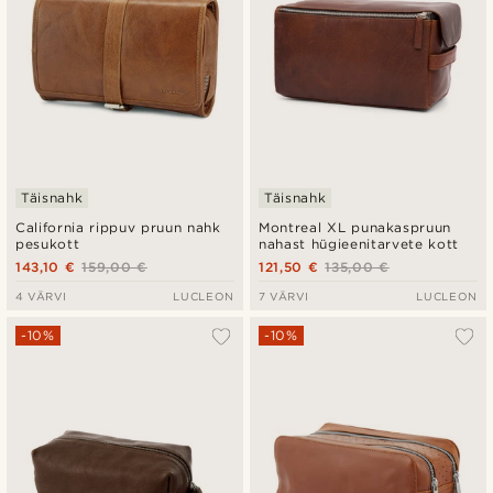
Täisnahk
Täisnahk
California rippuv pruun nahk
Montreal XL punakaspruun
pesukott
nahast hügieenitarvete kott
143,10 €
159,00 €
121,50 €
135,00 €
4 VÄRVI
LUCLEON
7 VÄRVI
LUCLEON
-10%
-10%