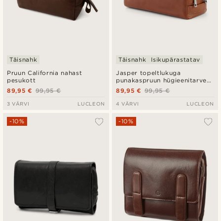
Täisnahk
Täisnahk
Isikupärastatav
Pruun California nahast
Jasper topeltlukuga
pesukott
punakaspruun hügieenitarvete
kott
89,95 €
99,95 €
89,95 €
99,95 €
3 VÄRVI
LUCLEON
4 VÄRVI
LUCLEON
-10%
-10%