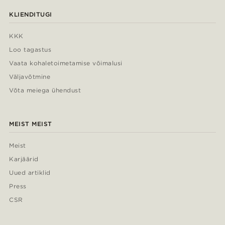
KLIENDITUGI
KKK
Loo tagastus
Vaata kohaletoimetamise võimalusi
Väljavõtmine
Võta meiega ühendust
MEIST MEIST
Meist
Karjäärid
Uued artiklid
Press
CSR