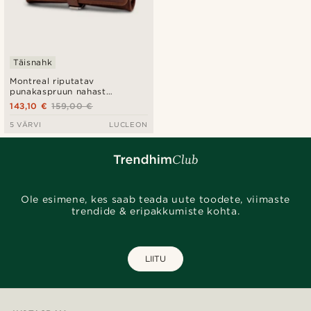
Täisnahk
Montreal riputatav
punakaspruun nahast
hügieenitarvete kott
143,10 €
159,00 €
5 VÄRVI
LUCLEON
Ole esimene, kes saab teada uute toodete, viimaste
trendide & eripakkumiste kohta.
LIITU