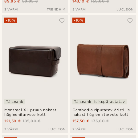
89,95 €
99,95 €
143,10 €
159,00 €
3 VÄRVI
TRENDHIM
5 VÄRVI
LUCLEON
-10%
-10%
Täisnahk
Täisnahk
Isikupärastatav
Montreal XL pruun nahast
Cambodia riputatav äristiilis
hügieenitarvete kott
nahast hügieenitarvete kott
121,50 €
135,00 €
157,50 €
175,00 €
7 VÄRVI
LUCLEON
2 VÄRVI
LUCLEON