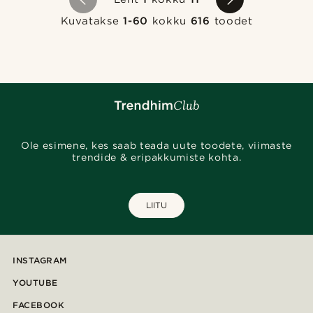
Kuvatakse
1-60
kokku
616
toodet
Ole esimene, kes saab teada uute toodete, viimaste
trendide & eripakkumiste kohta.
LIITU
INSTAGRAM
YOUTUBE
FACEBOOK