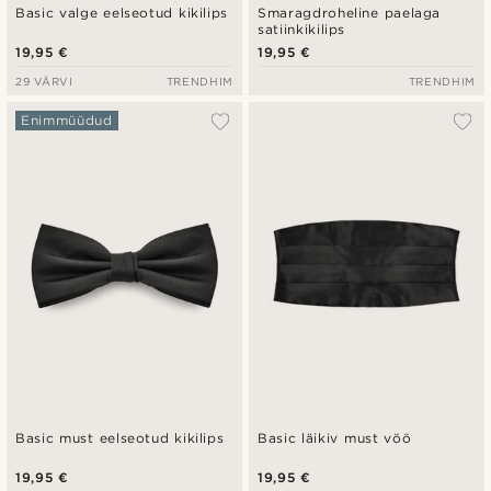
Basic valge eelseotud kikilips
Smaragdroheline paelaga
satiinkikilips
19,95 €
19,95 €
29 VÄRVI
TRENDHIM
TRENDHIM
Enimmüüdud
Basic must eelseotud kikilips
Basic läikiv must vöö
19,95 €
19,95 €