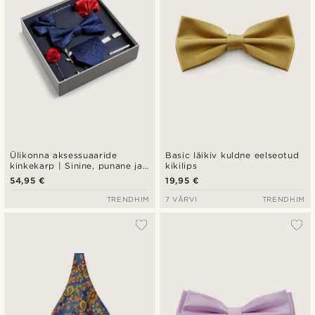
Ülikonna aksessuaaride
Basic läikiv kuldne eelseotud
kinkekarp | Sinine, punane ja
kikilips
hõbedatooni komplekt
54,95 €
19,95 €
TRENDHIM
7 VÄRVI
TRENDHIM