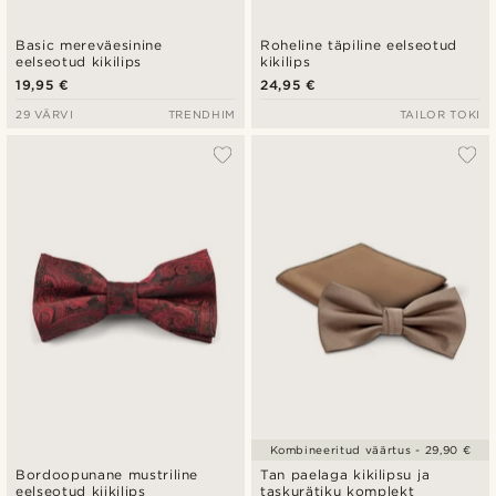
Basic mereväesinine
Roheline täpiline eelseotud
eelseotud kikilips
kikilips
19,95 €
24,95 €
29 VÄRVI
TRENDHIM
TAILOR TOKI
Kombineeritud väärtus - 29,90 €
Bordoopunane mustriline
Tan paelaga kikilipsu ja
eelseotud kiikilips
taskurätiku komplekt