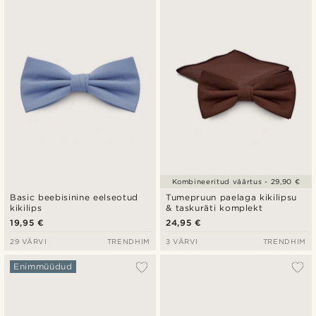
Kombineeritud väärtus - 29,90 €
Basic beebisinine eelseotud
Tumepruun paelaga kikilipsu
kikilips
& taskuräti komplekt
19,95 €
24,95 €
29 VÄRVI
TRENDHIM
3 VÄRVI
TRENDHIM
Enimmüüdud