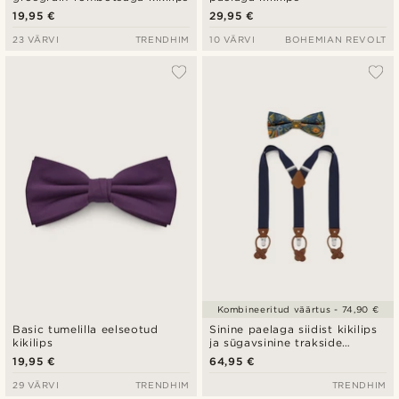
19,95 €
29,95 €
23 VÄRVI
TRENDHIM
10 VÄRVI
BOHEMIAN REVOLT
Kombineeritud väärtus - 74,90 €
Basic tumelilla eelseotud
Sinine paelaga siidist kikilips
kikilips
ja sügavsinine trakside
komplekt
19,95 €
64,95 €
29 VÄRVI
TRENDHIM
TRENDHIM