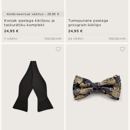
Kombineeritud väärtus - 29,90 €
Konjak paelaga kikilipsu ja
Tumepunane paelaga
taskurätiku komplekt
grosgrain-kikilips
24,95 €
24,95 €
7 VÄRVI
TRENDHIM
23 VÄRVI
TRENDHIM