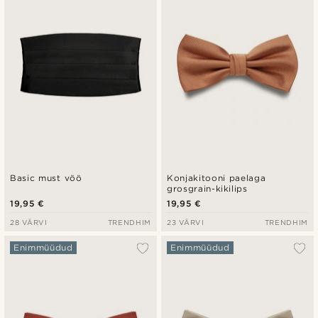
Basic must vöö
Konjakitooni paelaga
grosgrain-kikilips
19,95 €
19,95 €
28 VÄRVI
TRENDHIM
23 VÄRVI
TRENDHIM
Enimmüüdud
Enimmüüdud