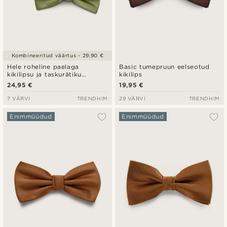
Kombineeritud väärtus - 29,90 €
Hele roheline paelaga
Basic tumepruun eelseotud
kikilipsu ja taskurätiku
kikilips
komplekt
24,95 €
19,95 €
7 VÄRVI
TRENDHIM
29 VÄRVI
TRENDHIM
Enimmüüdud
Enimmüüdud