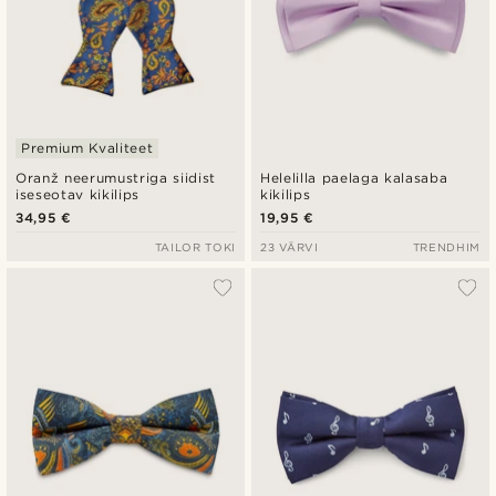
Premium Kvaliteet
Oranž neerumustriga siidist
Helelilla paelaga kalasaba
iseseotav kikilips
kikilips
34,95 €
19,95 €
TAILOR TOKI
23 VÄRVI
TRENDHIM