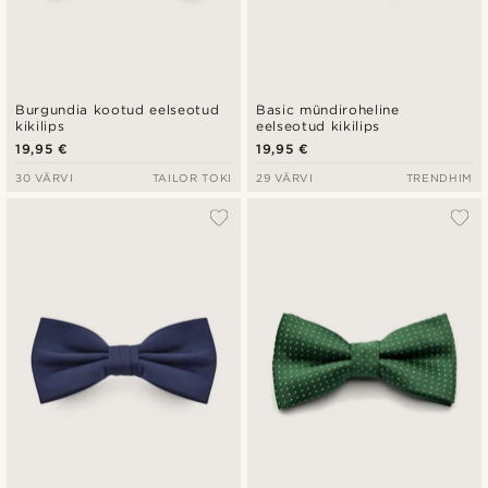
Burgundia kootud eelseotud
Basic mündiroheline
kikilips
eelseotud kikilips
19,95 €
19,95 €
30 VÄRVI
TAILOR TOKI
29 VÄRVI
TRENDHIM