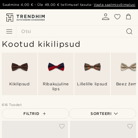
Saatmine
4,00 €
- Üle
49,00 €
tellimusel tasuta-
Vaata saatmisvõimalusi
Otsi
Kootud kikilipsud
Kikilipsud
Ribakujuline
Lillelille lipsud
Beez žem
lips
616 Toodet
FILTRID
SORTEERI
Populaarsed
Uusim