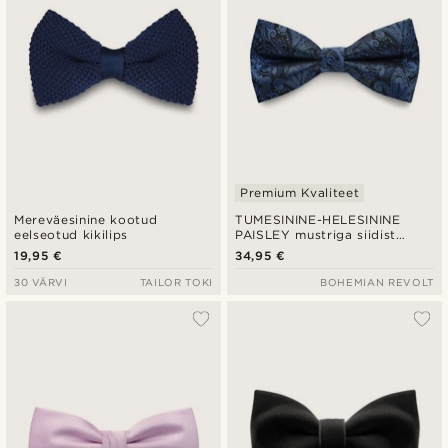
Premium Kvaliteet
Mereväesinine kootud
TUMESININE-HELESININE
eelseotud kikilips
PAISLEY mustriga siidist
paelaga kikilips
19,95 €
34,95 €
30 VÄRVI
TAILOR TOKI
BOHEMIAN REVOLT