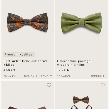
Madala hind
Kõrgeim hind
Premium Kvaliteet
Bert siidist boho eelseotud
Heleroheline paelaga
kikilips
grosgrain-kikilips
34,95 €
19,95 €
28 VÄRVI
BOHEMIAN REVOLT
23 VÄRVI
TRENDHIM