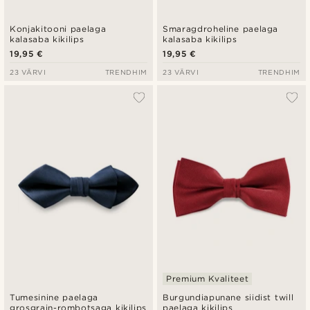
Konjakitooni paelaga
Smaragdroheline paelaga
kalasaba kikilips
kalasaba kikilips
19,95 €
19,95 €
23 VÄRVI
TRENDHIM
23 VÄRVI
TRENDHIM
Premium Kvaliteet
Tumesinine paelaga
Burgundiapunane siidist twill
grosgrain-rombotsaga kikilips
paelaga kikilips