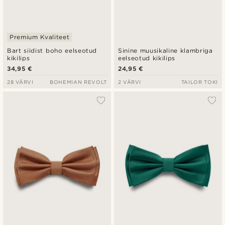
Premium Kvaliteet
Bart siidist boho eelseotud
Sinine muusikaline klambriga
kikilips
eelseotud kikilips
34,95 €
24,95 €
28 VÄRVI
BOHEMIAN REVOLT
2 VÄRVI
TAILOR TOKI