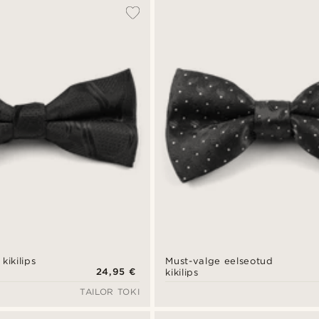
kikilips
Must-valge eelseotud
24,95 €
kikilips
TAILOR TOKI