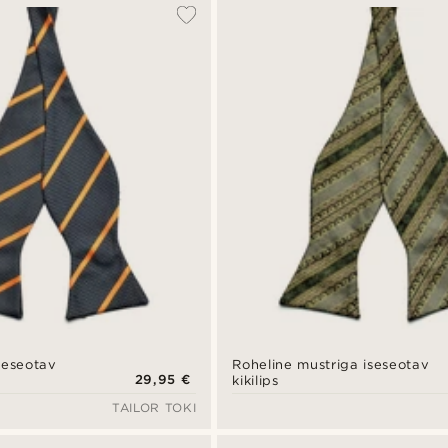
iseseotav
Roheline mustriga iseseotav
29,95 €
kikilips
TAILOR TOKI