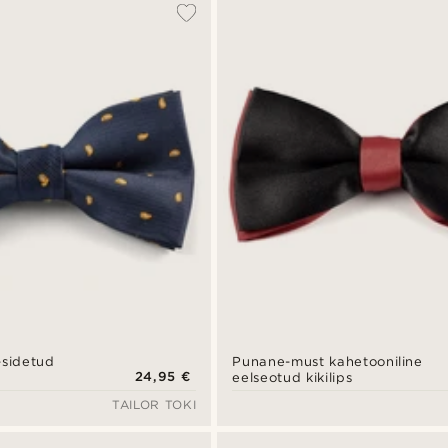
-sidetud
Punane-must kahetooniline
24,95 €
eelseotud kikilips
TAILOR TOKI