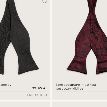
seseotav
Bordoopunane mustriga
29,95 €
iseseotav kikilips
TAILOR TOKI