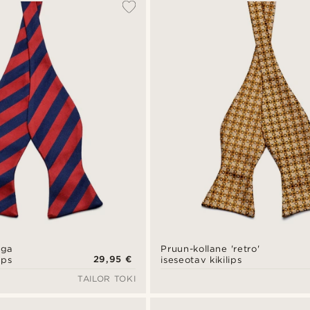
aga
Pruun-kollane 'retro'
29,95 €
ips
iseseotav kikilips
TAILOR TOKI