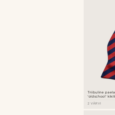
Triibuline pael
'oldschool' kikil
2 VÄRVI