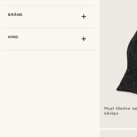
BRÄND
HIND
Must lilleline i
kikilips
Tailor Toki
(27)