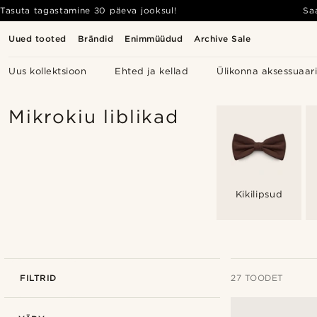
Tasuta tagastamine 30 päeva jooksul!
Sa
Uued tooted
Brändid
Enimmüüdud
Archive Sale
Uus kollektsioon
Ehted ja kellad
Ülikonna aksessuaar
Mikrokiu liblikad
Kikilipsud
FILTRID
27 TOODET