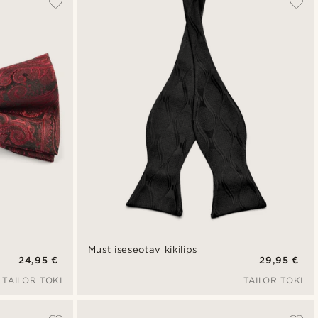
Uusim
Madala hind
Kõrgeim hind
Must iseseotav kikilips
24,95 €
29,95 €
TAILOR TOKI
TAILOR TOKI