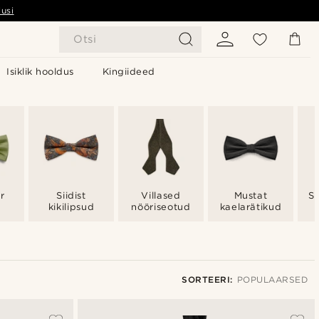
usi
Otsi
Isiklik hooldus
Kingiideed
r
Siidist
Villased
Mustat
Si
kikilipsud
nööriseotud
kaelarätikud
SORTEERI:
POPULAARSED
Populaarsed