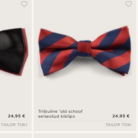
Triibuline 'old school'
24,95 €
24,95 €
eelseotud kikilips
TAILOR TOKI
TAILOR TOKI