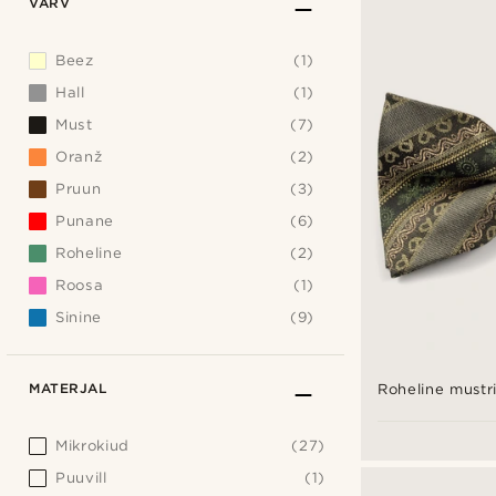
VÄRV
Beez
(1)
Hall
(1)
Must
(7)
Oranž
(2)
Pruun
(3)
Punane
(6)
Roheline
(2)
Roosa
(1)
Sinine
(9)
MATERJAL
Roheline mustril
Mikrokiud
(27)
Puuvill
(1)