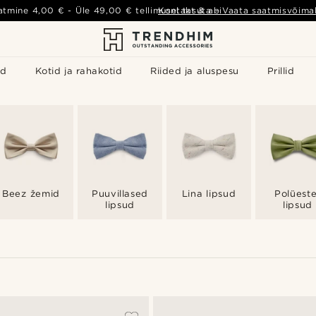
atmine
4,00 €
- Üle
49,00 €
tellimusel tasuta
Kontakt & abi
-
Vaata saatmisvõimal
id
Kotid ja rahakotid
Riided ja aluspesu
Prillid
Beez žemid
Puuvillased
Lina lipsud
Polüeste
lipsud
lipsud