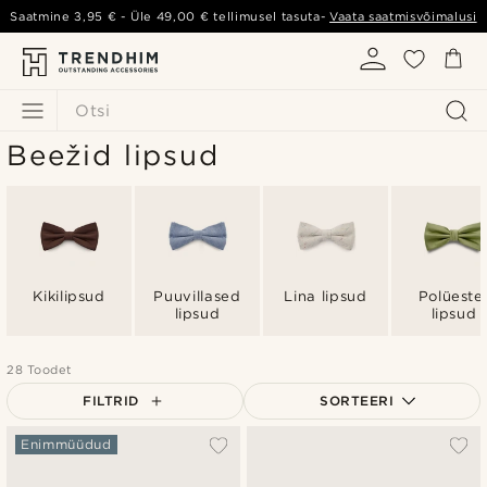
Saatmine
3,95 €
- Üle
49,00 €
tellimusel tasuta-
Vaata saatmisvõimalusi
Otsi
Beežid lipsud
Kikilipsud
Puuvillased
Lina lipsud
Polüeste
lipsud
lipsud
28 Toodet
FILTRID
SORTEERI
Populaarsed
Enimmüüdud
Uusim