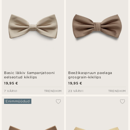
Madala hind
Kõrgeim hind
Basic läikiv šampanjatooni
Beežikaspruun paelaga
eelseotud kikilips
grosgrain-kikilips
19,95 €
19,95 €
7 VÄRVI
TRENDHIM
23 VÄRVI
TRENDHIM
Enimmüüdud