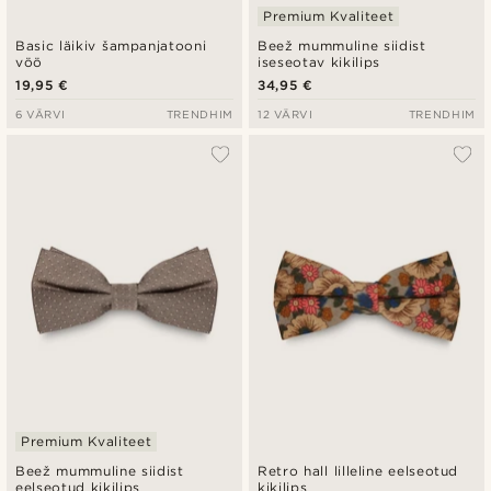
Premium Kvaliteet
Basic läikiv šampanjatooni
Beež mummuline siidist
vöö
iseseotav kikilips
19,95 €
34,95 €
6 VÄRVI
TRENDHIM
12 VÄRVI
TRENDHIM
Premium Kvaliteet
Beež mummuline siidist
Retro hall lilleline eelseotud
eelseotud kikilips
kikilips