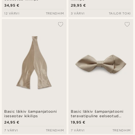
34,95 €
29,95 €
12 VÄRVI
TRENDHIM
3 VÄRVI
TAILOR TOKI
Basic läikiv šampanjatooni
Basic läikiv šampanjatooni
iseseotav kikilips
teravatipuline eelseotud
kikilips
24,95 €
19,95 €
7 VÄRVI
TRENDHIM
7 VÄRVI
TRENDHIM