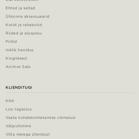
Ehted ja kellad
Ülikonna aksessuaarid
Kotid ja rahakotid
Riided ja aluspesu
Prillid
Isiklik hooldus
Kingiideed
Archive Sale
KLIENDITUGI
KKK
Loo tagastus
Vaata kohaletoimetamise võimalusi
Väljavõtmine
Võta meiega ühendust