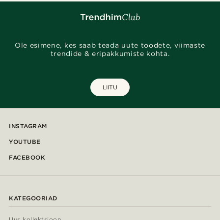
Ole esimene, kes saab teada uute toodete, viimaste
trendide & eripakkumiste kohta.
LIITU
INSTAGRAM
YOUTUBE
FACEBOOK
KATEGOORIAD
Uus kollektsioon