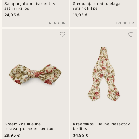
Šampanjatooni iseseotav
Šampanjatooni paelaga
satiinkikilips
satiinkikilips
24,95 €
19,95 €
TRENDHIM
TRENDHIM
Kreemikas lilleline
Kreemikas lilleline iseseotav
teravatipuline eelseotud
kikilips
kikilips
29,95 €
34,95 €