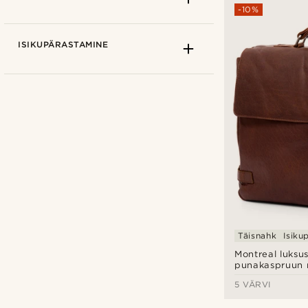
-10%
ISIKUPÄRASTAMINE
Delton Bags
(1)
Lucleon
(2)
Trendhim
(2)
Täisnahk
Isiku
Montreal luksus
punakaspruun 
5 VÄRVI
Isikupärastamise variandid