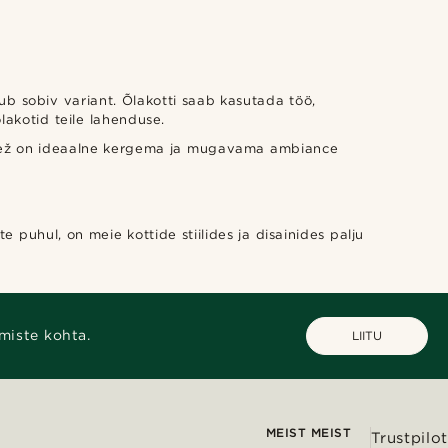
ub sobiv variant. Õlakotti saab kasutada töö,
lakotid teile lahenduse.
g beež on ideaalne kergema ja mugavama ambiance
 puhul, on meie kottide stiilides ja disainides palju
miste kohta.
LIITU
MEIST MEIST
Trustpilot