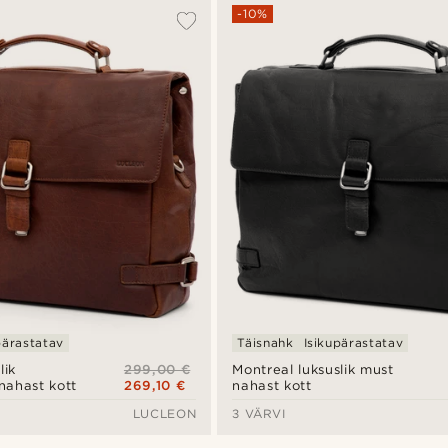
-10%
pärastatav
Täisnahk
Isikupärastatav
299,00 €
lik
Montreal luksuslik must
269,10 €
nahast kott
nahast kott
LUCLEON
3 VÄRVI