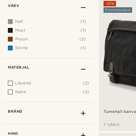
-10%
VÄRV
Enimmüüdud
Hall
(1)
Must
(1)
Pruun
(2)
Sinine
(1)
MATERJAL
Lõuend
(2)
Nahk
(3)
BRÄND
Tumehall kanva
7 VÄRVI
HIND