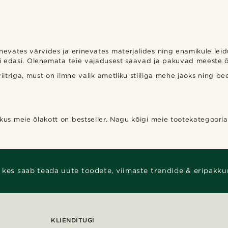
nevates värvides ja erinevates materjalides ning enamikule leid
ii edasi. Olenemata teie vajadusest saavad ja pakuvad meeste õ
viitriga, must on ilmne valik ametliku stiiliga mehe jaoks nin
us meie õlakott on bestseller. Nagu kõigi meie tootekategooriate
 kes saab teada uute toodete, viimaste trendide & eripakku
KLIENDITUGI