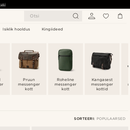
usi
Otsi
Isiklik hooldus
Kingiideed
d
Pruun
Roheline
Kangasest
er
messenger
messenger
messenger
kott
kott
kottid
SORTEERI:
POPULAARSED