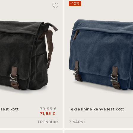
-10%
79,95 €
sest kott
Teksasinine kanvasest kott
71,95 €
TRENDHIM
7 VÄRVI