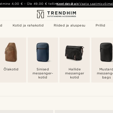
atmine
4,00 €
- Üle
49,00 €
tellimusel tasuta
Kontakt & abi
-
Vaata saatmisvõimal
id
Kotid ja rahakotid
Riided ja aluspesu
Prillid
Õlakotid
Sinised
Hallide
Mustar
messenger-
messenger
messeng
kotid
kotid
bags