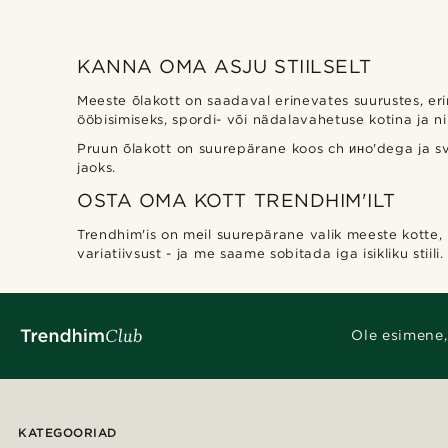
Süvend
(2)
KANNA OMA ASJU STIILSELT
Meeste õlakott on saadaval erinevates suurustes, eri
ööbisimiseks, spordi- või nädalavahetuse kotina ja n
Pruun õlakott on suurepärane koos ch инo'dega ja s
jaoks.
OSTA OMA KOTT TRENDHIM'ILT
Trendhim'is on meil suurepärane valik meeste kotte, k
variatiivsust - ja me saame sobitada iga isikliku stiili.
Ole esimene,
KATEGOORIAD