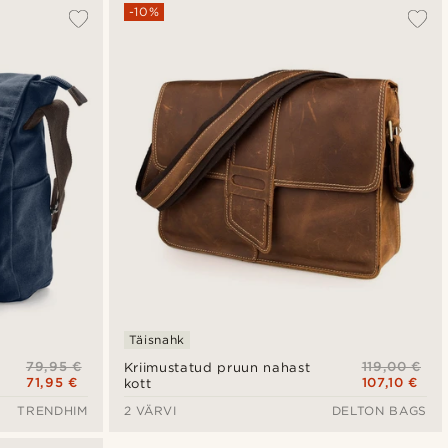
Populaarsed
-10%
Uusim
Madala hind
Kõrgeim hind
Täisnahk
79,95 €
119,00 €
Kriimustatud pruun nahast
71,95 €
107,10 €
kott
TRENDHIM
2 VÄRVI
DELTON BAGS