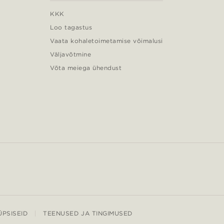
KKK
Loo tagastus
Vaata kohaletoimetamise võimalusi
Väljavõtmine
Võta meiega ühendust
PSISEID
TEENUSED JA TINGIMUSED