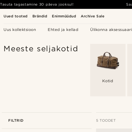
Tasuta tagastamine 30 päeva jooksul!
Sa
Uued tooted
Brändid
Enimmüüdud
Archive Sale
Uus kollektsioon
Ehted ja kellad
Ülikonna aksessuaar
Meeste seljakotid
Kotid
FILTRID
5 TOODET